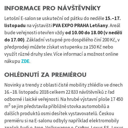
INFORMACE PRO NÁVŠTĚVNÍKY
Letošní E-salon se uskuteční od pátku do neděle
15.–17.
listopadu
na výstavišti
PVA EXPO PRAHA Letňany
. Areál
bude veřejnosti otevřen vždy
od 10.00 do 18.00 (v neděli
do 17.00)
. Základní vstupné pro dospělého činí 200 Kč, v
předprodeji můžete získat vstupenku za 150 Kč nebo
využít různé druhy slev. Více informací a možnost online
nákupu
ZDE
.
OHLÉDNUTÍ ZA PREMIÉROU
Novinky a trendy z oblasti čisté mobility zhlédlo ve dnech
16.–18. listopadu 2018 celkem 22 833 návštěvníků z řad
odborné i laické veřejnosti. Na hrubé výstavní ploše 17 450
2
m
se jim představila přibližně stovka automobilů a
dalších produktů osmi desítek vystavovatelů. Českou
premiéru si na E-salonu odbyly například elektromobily
značek Audi e-tron, Volkswagen e-Crafter, Lexus ES, Lexus