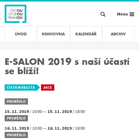
Přejít
k
Menu
hlavnímu
obsahu
ÚVOD
KNIHOVNA
KALENDÁŘ
ARCHIV
E-SALON 2019 s naší účastí
se blíží!
ČISTÁ MOBILITA
AKCE
PROBĚHLO
15. 11. 2019
/
10:00
—
15. 11. 2019
/
18:00
PROBĚHLO
16. 11. 2019
/
10:00
—
16. 11. 2019
/
18:00
PROBĚHLO