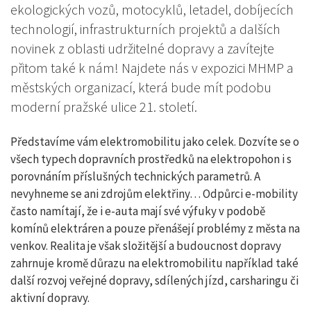
ekologických vozů, motocyklů, letadel, dobíjecích
technologií, infrastrukturních projektů a dalších
novinek z oblasti udržitelné dopravy a zavítejte
přitom také k nám! Najdete nás v expozici MHMP a
městských organizací, která bude mít podobu
moderní pražské ulice 21. století.
Představíme vám elektromobilitu jako celek. Dozvíte se o
všech typech dopravních prostředků na elektropohon i s
porovnáním příslušných technických parametrů. A
nevyhneme se ani zdrojům elektřiny… Odpůrci e-mobility
často namítají, že i e-auta mají své výfuky v podobě
komínů elektráren a pouze přenášejí problémy z města na
venkov. Realita je však složitější a budoucnost dopravy
zahrnuje kromě důrazu na elektromobilitu například také
další rozvoj veřejné dopravy, sdílených jízd, carsharingu či
aktivní dopravy.