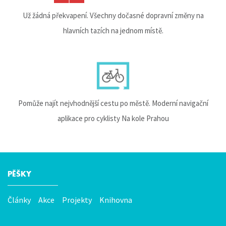
Už žádná překvapení. Všechny dočasné dopravní změny na
hlavních tazích na jednom místě.
Pomůže najít nejvhodnější cestu po městě. Moderní navigační
aplikace pro cyklisty Na kole Prahou
PĚŠKY
Hlavní
menu
Články
Akce
Projekty
Knihovna