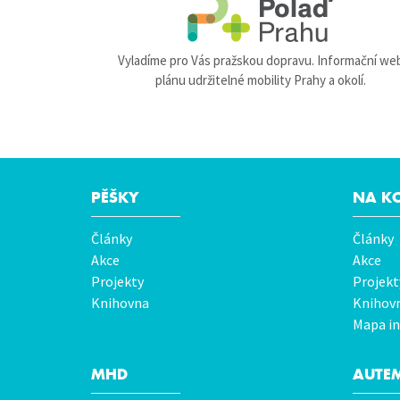
Vyladíme pro Vás pražskou dopravu. Informační we
plánu udržitelné mobility Prahy a okolí.
PĚŠKY
NA K
Hlavní
Články
Články
menu
Akce
Akce
Projekty
Projekt
Knihovna
Knihov
Mapa in
MHD
AUTE