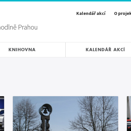
Kalendář akcí
O proje
hodlně Prahou
KNIHOVNA
KALENDÁŘ AKCÍ