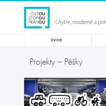
Přejít
Sekundární
k
menu
hlavnímu
obsahu
Chytře, moderně a po
ÚVOD
Projekty – Pěšky