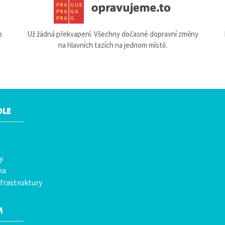
b
Už žádná překvapení. Všechny dočasné dopravní změny
na hlavních tazích na jednom místě.
OLE
y
na
frastruktury
M