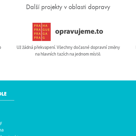
Další projekty v oblasti dopravy
b
Už žádná překvapení. Všechny dočasné dopravní změny
na hlavních tazích na jednom místě.
OLE
y
na