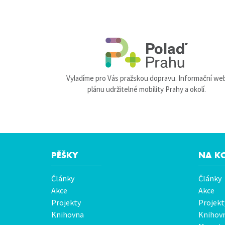
Vyladíme pro Vás pražskou dopravu. Informační we
plánu udržitelné mobility Prahy a okolí.
PĚŠKY
NA K
Hlavní
Články
Články
menu
Akce
Akce
Projekty
Projekt
Knihovna
Knihov