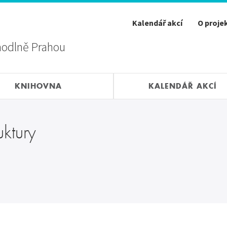
Kalendář akcí
O proje
hodlně Prahou
KNIHOVNA
KALENDÁŘ AKCÍ
uktury