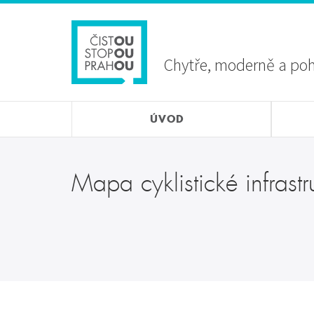
Přejít
Sekundární
k
menu
hlavnímu
obsahu
Chytře, moderně a po
ÚVOD
Mapa cyklistické infrastr