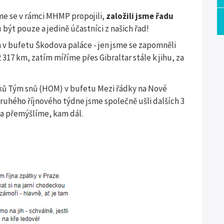
sme se v rámci MHMP propojili,
založili jsme řadu
u být pouze a jedině účastníci z našich řad!
na v bufetu Škodova paláce - jen jsme se zapomněli
2 317 km, zatím míříme přes Gibraltar stále k jihu, za
íků Tým snů (HOM) v bufetu Mezi řádky na Nové
druhého říjnového týdne jsme společně ušli dalších 3
 a přemýšlíme, kam dál.