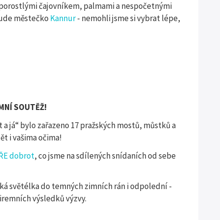
 porostlými čajovníkem, palmami a nespočetnými
bude městečko
Kannur
- nemohli jsme si vybrat lépe,
MNÍ SOUTĚŽ!
t a já“ bylo zařazeno 17 pražských mostů, můstků a
t i vašima očima!
ŘE dobrot
, co jsme na sdílených snídaních od sebe
cká světélka do temných zimních rán i odpolední -
iremních výsledků výzvy.