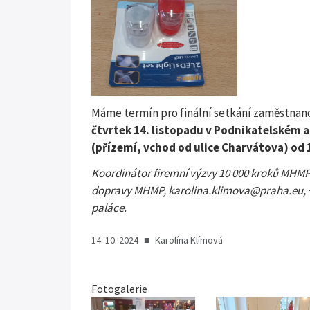
Máme termín pro finální setkání zaměstna
čtvrtek 14. listopadu v Podnikatelském a
(přízemí, vchod od ulice Charvátova) od 
Koordinátor firemní výzvy 10 000 kroků MHMP
dopravy MHMP, karolina.klimova@praha.eu, +4
paláce.
14. 10. 2024
■
Karolína Klímová
Fotogalerie