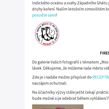
Indického oceánu a svahy Západního Ghátu
druhy koření. Naším letošním zimovištěm 
posuďte sami
!
FIRE
Do galerie Vašich fotografií s tématem „Mos
lávek. Děkujeme, že můžeme naše město vidě
Zde je i nadále možno přispívat do
RECEPTÁ
navzájem ochutnali.
Na účastníky výzvy stále ještě čekají prakti
bude možné si je odebrat během vyhlášení f