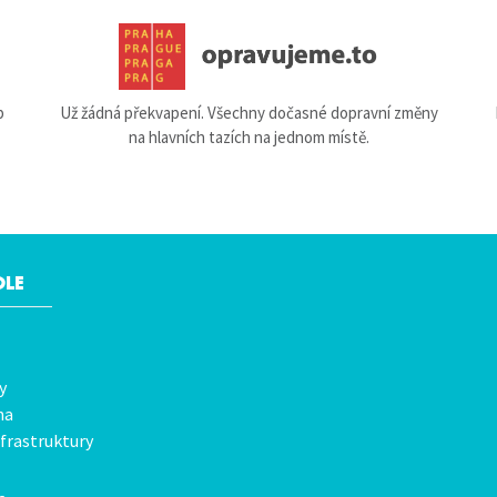
b
Už žádná překvapení. Všechny dočasné dopravní změny
na hlavních tazích na jednom místě.
OLE
y
na
frastruktury