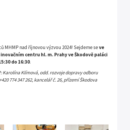
nců MHMP nad říjnovou výzvou 2024! Sejdeme se
ve
 inovačním centru hl. m. Prahy ve Škodově paláci
15:30 do 16:30
.
: Karolína Klímová, odd. rozvoje dopravy odboru
20 774 347 262, kancelář č. 26, přízemí Škodova