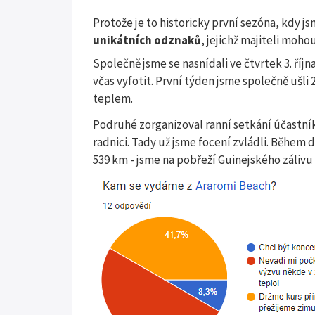
Protože je to historicky první sezóna, kdy j
unikátních odznaků
, jejichž majiteli moho
Společně jsme se nasnídali ve čtvrtek 3. říj
včas vyfotit. První týden jsme společně ušli 
teplem.
Podruhé zorganizoval ranní setkání účastn
radnici. Tady už jsme focení zvládli. Během 
539 km - jsme na pobřeží Guinejského zálivu