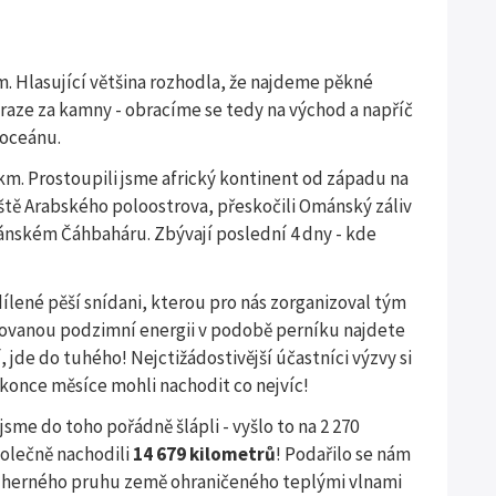
m. Hlasující většina rozhodla, že najdeme pěkné
raze za kamny - obracíme se tedy na východ a napříč
 oceánu.
km. Prostoupili jsme africký kontinent od západu na
tě Arabského poloostrova, přeskočili Ománský záliv
 íránském Čáhbaháru. Zbývají poslední 4 dny - kde
sdílené pěší snídani, kterou pro nás zorganizoval tým
vanou podzimní energii v podobě perníku najdete
tí, jde do tuhého! Nejctižádostivější účastníci výzvy si
 konce měsíce mohli nachodit co nejvíc!
 jsme do toho pořádně šlápli - vyšlo to na 2 270
polečně nachodili
14 679 kilometrů
! Podařilo se nám
ádherného pruhu země ohraničeného teplými vlnami