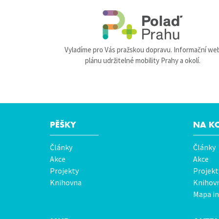
Vyladíme pro Vás pražskou dopravu. Informační we
plánu udržitelné mobility Prahy a okolí.
PĚŠKY
NA K
Hlavní
Články
Články
menu
Akce
Akce
Projekty
Projekt
Knihovna
Knihov
Mapa in