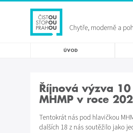
Přejít
Sekundární
k
menu
hlavnímu
obsahu
Chytře, moderně a po
ÚVOD
Říjnová výzva 10
MHMP v roce 20
Tentokrát nás pod hlavičkou MHM
dalších 18 z nás soutěžilo jako je