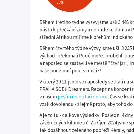
Během třetího týdne výzvy jsme ušli 3 448 k
místo k přečkání zimy a nebude to doma v P
střední Afrikou míříme k břehům Indického
Během čtvrtého týdne výzvy jsme ušli 3 235 
východ, překonali Rudé moře, proběhli pouš
a naposled se zastavili ve městě "čtyř jar",
naše podzimní pouť skončí?!
V úterý 29.11. jsme se naposledy setkali na 
PRAHA SOBĚ Dreamers. Recept na koncentro
v našem
pěším receptáři dobrot
. Čas se krá
vzali dovolenou - zřejmě proto, aby toho do
A je to tu - celkové výsledky! Poslední 4 dny
závěrečných kilometrů. Za říjen 2024 jsme s
tak dosáhnout zeleného pobřeží Kéraly, n