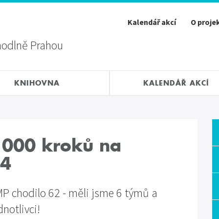
Kalendář akcí
O proje
hodlně Prahou
KNIHOVNA
KALENDÁŘ AKCÍ
 000 kroků na
24
P chodilo 62 - měli jsme 6 týmů a
dnotlivci!