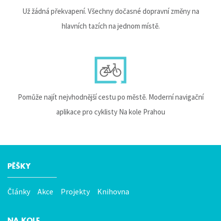
Už žádná překvapení. Všechny dočasné dopravní změny na
hlavních tazích na jednom místě.
Pomůže najít nejvhodnější cestu po městě. Moderní navigační
aplikace pro cyklisty Na kole Prahou
PĚŠKY
Hlavní
menu
Články
Akce
Projekty
Knihovna
NA KOLE