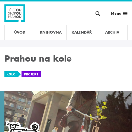
Přejít
k
Menu
hlavnímu
obsahu
ÚVOD
KNIHOVNA
KALENDÁŘ
ARCHIV
Prahou na kole
KOLO
PROJEKT