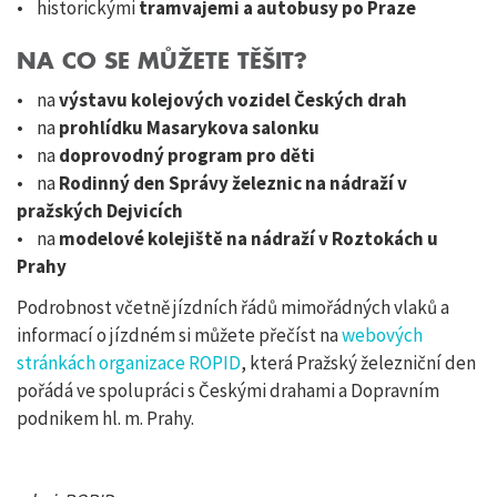
• historickými
tramvajemi a autobusy po Praze
NA CO SE MŮŽETE TĚŠIT?
• na
výstavu kolejových vozidel Českých drah
• na
prohlídku Masarykova salonku
• na
doprovodný program pro děti
• na
Rodinný den Správy železnic na nádraží v
pražských Dejvicích
• na
modelové kolejiště na nádraží v Roztokách u
Prahy
Podrobnost včetně jízdních řádů mimořádných vlaků a
informací o jízdném si můžete přečíst na
webových
stránkách organizace ROPID
, která Pražský železniční den
pořádá ve spolupráci s Českými drahami a Dopravním
podnikem hl. m. Prahy.