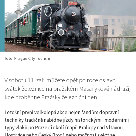
foto: Prague City Tourism
V sobotu 11. září můžete opět po roce oslavit
svátek železnice na pražském Masarykově nádraží,
kde proběhne Pražský železniční den.
Letošní první velkolepá akce nejen fandům dopravní
techniky tradičně nabídne jízdy historickými i moderními
typy vlaků po Praze či okolí (např. Kralupy nad Vltavou,
Hostivice nebo Český Brod) nebo možnost svézt se