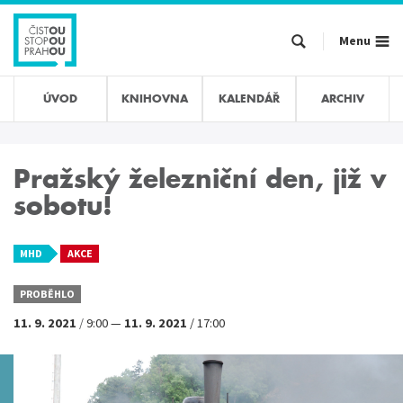
Přejít
k
Menu
hlavnímu
obsahu
ÚVOD
KNIHOVNA
KALENDÁŘ
ARCHIV
Pražský železniční den, již v
sobotu!
MHD
AKCE
PROBĚHLO
11. 9. 2021
/
9:00
—
11. 9. 2021
/
17:00