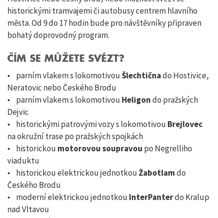
historickými tramvajemi či autobusy centrem hlavního
města. Od 9 do 17 hodin bude pro návštěvníky připraven
bohatý doprovodný program.
ČÍM SE MŮŽETE SVÉZT?
• parním vlakem s lokomotivou
Šlechtična
do Hostivice,
Neratovic nebo Českého Brodu
• parním vlakem s lokomotivou
Heligon
do pražských
Dejvic
• historickými patrovými vozy s lokomotivou
Brejlovec
na okružní trase po pražských spojkách
• historickou
motorovou soupravou
po Negrelliho
viaduktu
• historickou elektrickou jednotkou
Žabotlam
do
Českého Brodu
• moderní elektrickou jednotkou
InterPanter
do Kralup
nad Vltavou