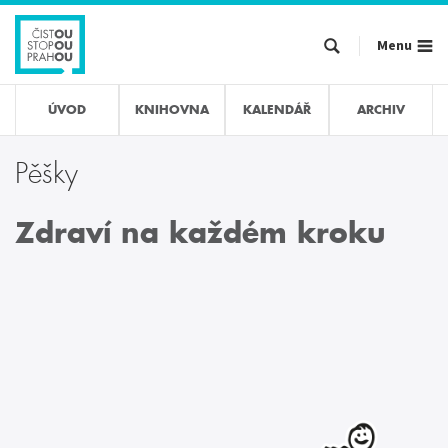
Přejít
k
Menu
hlavnímu
obsahu
ÚVOD
KNIHOVNA
KALENDÁŘ
ARCHIV
Pěšky
Zdraví na každém kroku