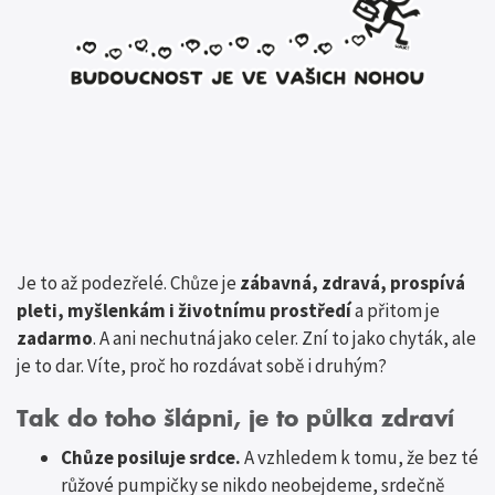
Je to až podezřelé. Chůze je
zábavná, zdravá, prospívá
pleti, myšlenkám i životnímu prostředí
a přitom je
zadarmo
. A ani nechutná jako celer. Zní to jako chyták, ale
je to dar. Víte, proč ho rozdávat sobě i druhým?
Tak do toho šlápni, je to půlka zdraví
Chůze posiluje srdce.
A vzhledem k tomu, že bez té
růžové pumpičky se nikdo neobejdeme, srdečně