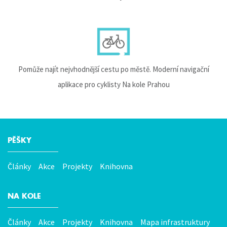
Pomůže najít nejvhodnější cestu po městě. Moderní navigační
aplikace pro cyklisty Na kole Prahou
PĚŠKY
Hlavní
menu
Články
Akce
Projekty
Knihovna
NA KOLE
Články
Akce
Projekty
Knihovna
Mapa infrastruktury