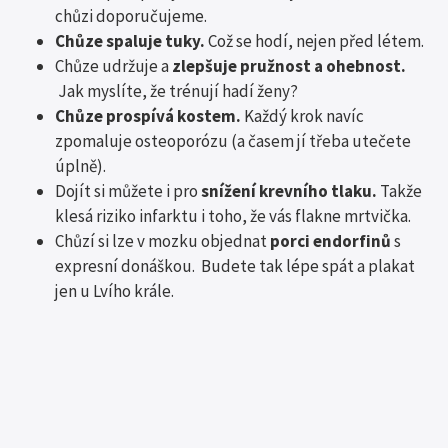
chůzi doporučujeme.
Chůze spaluje tuky.
Což se hodí, nejen před létem.
Chůze udržuje a
zlepšuje pružnost a ohebnost.
Jak myslíte, že trénují hadí ženy?
Chůze prospívá kostem.
Každý krok navíc
zpomaluje osteoporózu (a časem jí třeba utečete
úplně).
Dojít si můžete i pro
snížení krevního tlaku.
Takže
klesá riziko infarktu i toho, že vás flakne mrtvička.
Chůzí si lze v mozku objednat
porci endorfinů
s
expresní donáškou. Budete tak lépe spát a plakat
jen u Lvího krále.