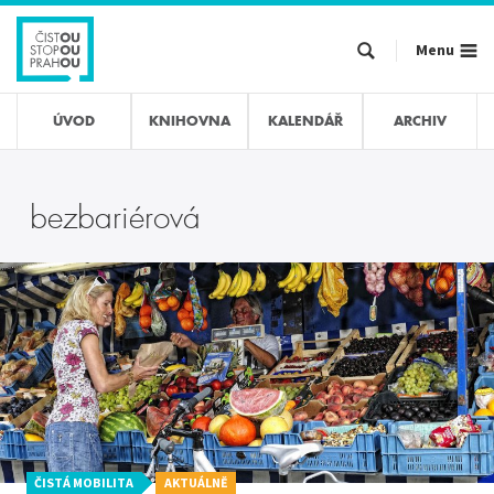
Přejít
k
Menu
hlavnímu
obsahu
ÚVOD
KNIHOVNA
KALENDÁŘ
ARCHIV
bezbariérová
ČISTÁ MOBILITA
AKTUÁLNĚ