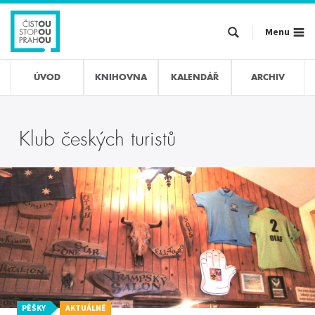
Přejít
k
Menu
hlavnímu
obsahu
ÚVOD
KNIHOVNA
KALENDÁŘ
ARCHIV
Klub českých turistů
PĚŠKY
AKTUÁLNĚ