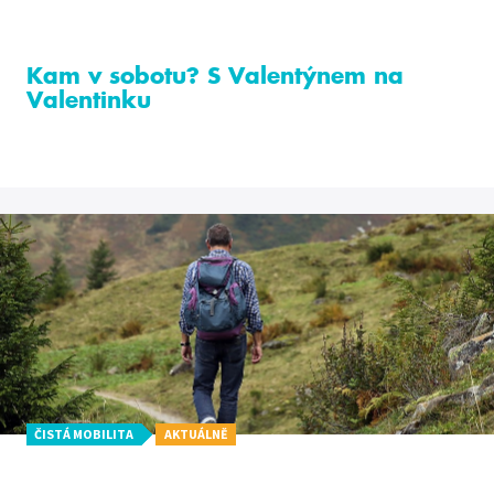
Kam v sobotu? S Valentýnem na
Valentinku
ČISTÁ MOBILITA
AKTUÁLNĚ