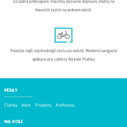
Už žádná překvapení. Všechny dočasné dopravní změny na
hlavních tazích na jednom místě.
Pomůže najít nejvhodnější cestu po městě. Moderní navigační
aplikace pro cyklisty Na kole Prahou
PĚŠKY
Hlavní
menu
Články
Akce
Projekty
Knihovna
NA KOLE