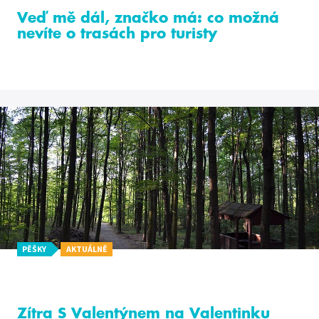
Veď mě dál, značko má: co možná
nevíte o trasách pro turisty
PĚŠKY
AKTUÁLNĚ
Zítra S Valentýnem na Valentinku