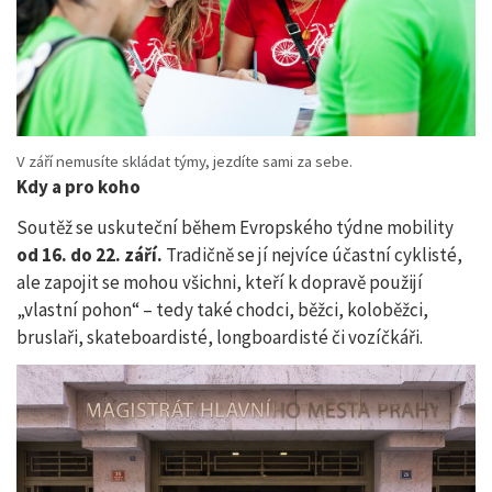
V září nemusíte skládat týmy, jezdíte sami za sebe.
Kdy a pro koho
Soutěž se uskuteční během Evropského týdne mobility
od 16. do 22. září.
Tradičně se jí nejvíce účastní cyklisté,
ale zapojit se mohou všichni, kteří k dopravě použijí
„vlastní pohon“ – tedy také chodci, běžci, koloběžci,
bruslaři, skateboardisté, longboardisté či vozíčkáři.