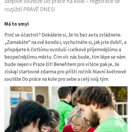
zářijové soutěže Do práce na kole – registrace se
rozjíždí PRÁVĚ DNES!
Má to smyl
Proč se účastnit? Dokážete si, že to bez auta zvládnete.
„Zamakáte“ na své kondici, vychutnáte si, jak jste dobří, a
přispějete k čistšímu ovzduší i celkově příjemnějšímu a
bezpečnějšímu městu. Čím víc nás bude, tím lépe se nám
bude nejen v Praze žít! Benefitem pro vítěze pak je, že
získají startovné zdarma pro příští ročník hlavní květnové
soutěže Do práce na kole pro sebe a celý svůj tým.