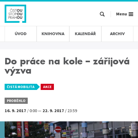
Přejít
k
Menu
hlavnímu
obsahu
ÚVOD
KNIHOVNA
KALENDÁŘ
ARCHIV
Do práce na kole – zářijová
výzva
ČISTÁ MOBILITA
AKCE
PROBĚHLO
16. 9. 2017
/
0:00
—
22. 9. 2017
/
23:59