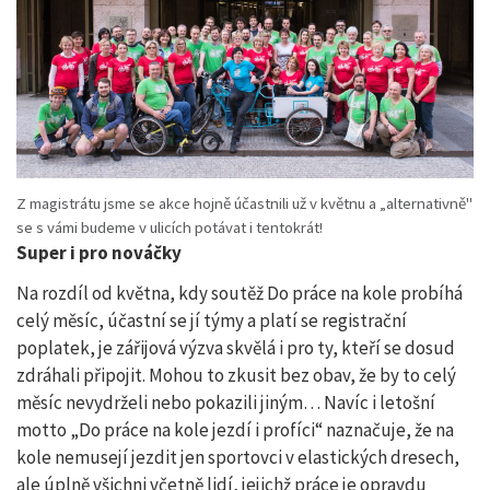
Z magistrátu jsme se akce hojně účastnili už v květnu a „alternativně"
se s vámi budeme v ulicích potávat i tentokrát!
Super i pro nováčky
Na rozdíl od května, kdy soutěž Do práce na kole probíhá
celý měsíc, účastní se jí týmy a platí se registrační
poplatek, je zářijová výzva skvělá i pro ty, kteří se dosud
zdráhali připojit. Mohou to zkusit bez obav, že by to celý
měsíc nevydrželi nebo pokazili jiným… Navíc i letošní
motto „Do práce na kole jezdí i profíci“ naznačuje, že na
kole nemusejí jezdit jen sportovci v elastických dresech,
ale úplně všichni včetně lidí, jejichž práce je opravdu