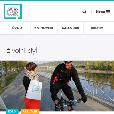
Přejít
k
Menu
hlavnímu
obsahu
ÚVOD
KNIHOVNA
KALENDÁŘ
ARCHIV
životní styl
KOLO
AKTUÁLNĚ