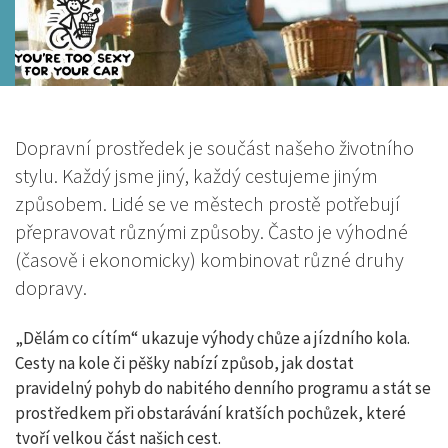
Dopravní prostředek je součást našeho životního
stylu. Každý jsme jiný, každý cestujeme jiným
způsobem. Lidé se ve městech prostě potřebují
přepravovat různými způsoby. Často je výhodné
(časově i ekonomicky) kombinovat různé druhy
dopravy.
„Dělám co cítím“ ukazuje výhody chůze a jízdního kola.
Cesty na kole či pěšky nabízí způsob, jak dostat
pravidelný pohyb do nabitého denního programu a stát se
prostředkem při obstarávání kratších pochůzek, které
tvoří velkou část našich cest.