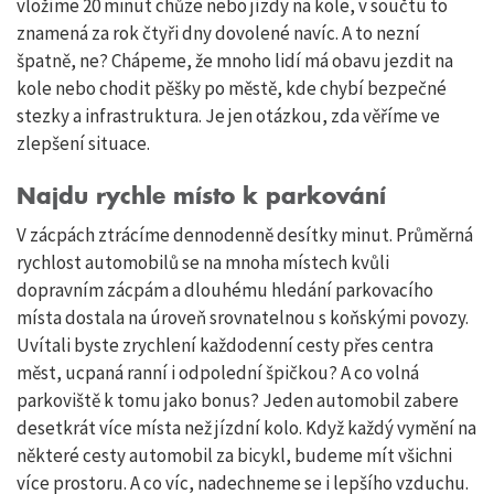
vložíme 20 minut chůze nebo jízdy na kole, v součtu to
znamená za rok čtyři dny dovolené navíc. A to nezní
špatně, ne? Chápeme, že mnoho lidí má obavu jezdit na
kole nebo chodit pěšky po městě, kde chybí bezpečné
stezky a infrastruktura. Je jen otázkou, zda věříme ve
zlepšení situace.
Najdu rychle místo k parkování
V zácpách ztrácíme dennodenně desítky minut. Průměrná
rychlost automobilů se na mnoha místech kvůli
dopravním zácpám a dlouhému hledání parkovacího
místa dostala na úroveň srovnatelnou s koňskými povozy.
Uvítali byste zrychlení každodenní cesty přes centra
měst, ucpaná ranní i odpolední špičkou? A co volná
parkoviště k tomu jako bonus? Jeden automobil zabere
desetkrát více místa než jízdní kolo. Když každý vymění na
některé cesty automobil za bicykl, budeme mít všichni
více prostoru. A co víc, nadechneme se i lepšího vzduchu.