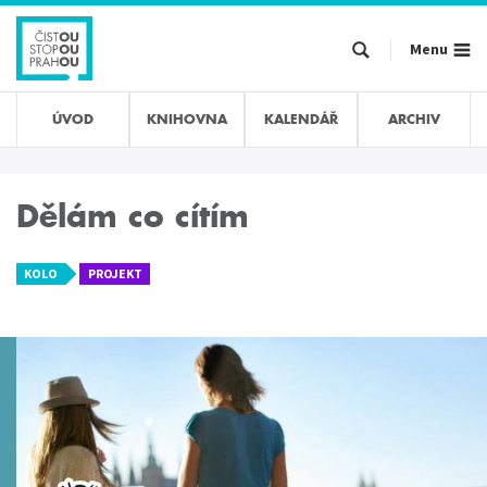
Přejít
k
Menu
hlavnímu
obsahu
ÚVOD
KNIHOVNA
KALENDÁŘ
ARCHIV
Dělám co cítím
KOLO
PROJEKT