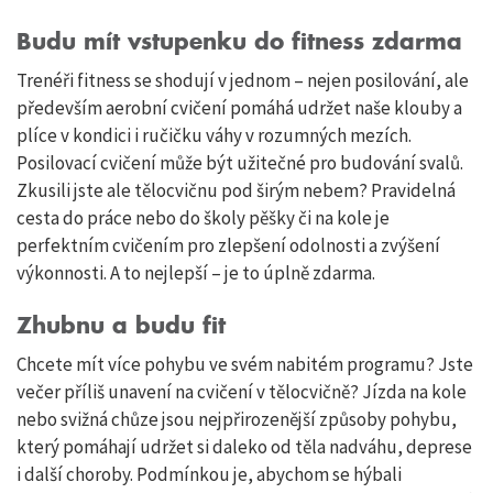
Budu mít vstupenku do fitness zdarma
Trenéři fitness se shodují v jednom – nejen posilování, ale
především aerobní cvičení pomáhá udržet naše klouby a
plíce v kondici i ručičku váhy v rozumných mezích.
Posilovací cvičení může být užitečné pro budování svalů.
Zkusili jste ale tělocvičnu pod širým nebem? Pravidelná
cesta do práce nebo do školy pěšky či na kole je
perfektním cvičením pro zlepšení odolnosti a zvýšení
výkonnosti. A to nejlepší – je to úplně zdarma.
Zhubnu a budu fit
Chcete mít více pohybu ve svém nabitém programu? Jste
večer příliš unavení na cvičení v tělocvičně? Jízda na kole
nebo svižná chůze jsou nejpřirozenější způsoby pohybu,
který pomáhají udržet si daleko od těla nadváhu, deprese
i další choroby. Podmínkou je, abychom se hýbali