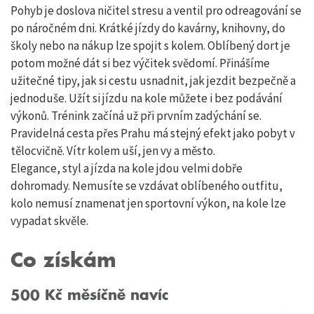
Pohyb je doslova ničitel stresu a ventil pro odreagování se
po náročném dni. Krátké jízdy do kavárny, knihovny, do
školy nebo na nákup lze spojit s kolem. Oblíbený dort je
potom možné dát si bez výčitek svědomí. Přinášíme
užitečné tipy, jak si cestu usnadnit, jak jezdit bezpečně a
jednoduše. Užít si jízdu na kole můžete i bez podávání
výkonů. Trénink začíná už při prvním zadýchání se.
Pravidelná cesta přes Prahu má stejný efekt jako pobyt v
tělocvičně. Vítr kolem uší, jen vy a město.
Elegance, styl a jízda na kole jdou velmi dobře
dohromady. Nemusíte se vzdávat oblíbeného outfitu,
kolo nemusí znamenat jen sportovní výkon, na kole lze
vypadat skvěle.
Co získám
500 Kč měsíčně navíc