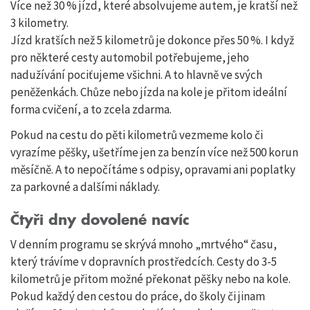
Více než 30 % jízd, které absolvujeme autem, je kratší než
3 kilometry.
Jízd kratších než 5 kilometrů je dokonce přes 50 %. I když
pro některé cesty automobil potřebujeme, jeho
nadužívání pociťujeme všichni. A to hlavně ve svých
peněženkách. Chůze nebo jízda na kole je přitom ideální
forma cvičení, a to zcela zdarma.
Pokud na cestu do pěti kilometrů vezmeme kolo či
vyrazíme pěšky, ušetříme jen za benzín více než 500 korun
měsíčně. A to nepočítáme s odpisy, opravami ani poplatky
za parkovné a dalšími náklady.
Čtyři dny dovolené navíc
V denním programu se skrývá mnoho „mrtvého“ času,
který trávíme v dopravních prostředcích. Cesty do 3-5
kilometrů je přitom možné překonat pěšky nebo na kole.
Pokud každý den cestou do práce, do školy či jinam