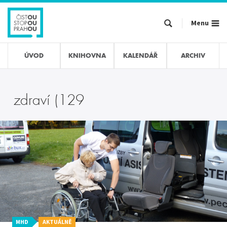
Přejít
k
Menu
hlavnímu
obsahu
ÚVOD
KNIHOVNA
KALENDÁŘ
ARCHIV
zdraví (129
MHD
AKTUÁLNĚ