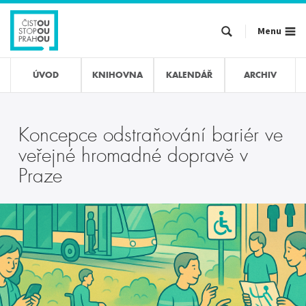
Přejít
k
Menu
hlavnímu
obsahu
ÚVOD
KNIHOVNA
KALENDÁŘ
ARCHIV
Koncepce odstraňování bariér ve
veřejné hromadné dopravě v
Praze