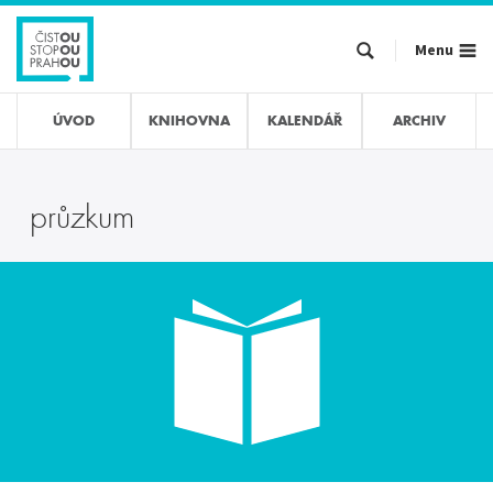
Přejít
k
Menu
hlavnímu
obsahu
ÚVOD
KNIHOVNA
KALENDÁŘ
ARCHIV
průzkum