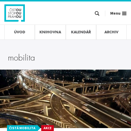
Přejít
k
Menu
hlavnímu
obsahu
ÚVOD
KNIHOVNA
KALENDÁŘ
ARCHIV
mobilita
ČISTÁ MOBILITA
AKCE