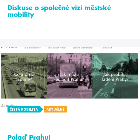
Diskuse o společné vizi městské
mobility
ČISTÁ MOBILITA
AKTUÁLNĚ
Polaď Prahu!