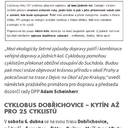
„Mezi ekologicky šetrné způsoby dopravy patří i kombinace
veřejné dopravy a jízdních kol. Cyklobusy pomohou
cyklistům překonat obtížné stoupání do Suchdola. Budou
pak moci snáze objevovat krásnou přírodu v okolí Prahy a
pokračovat na trase z Dejvic na Okoř až po Kralupy,“
uvedl
náměstek pražského primátora pro dopravu a předseda
dozorčí rady DPP
Adam Scheinherr
.
CYKLOBUS DOBŘICHOVICE – KYTÍN AŽ
PRO 25 CYKLISTŮ
V
sobotu 6. dubna
se na svou trasu
Dobřichovice,