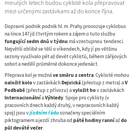
minulých letech budou cyklisté kola přepravovat
mezi určenými zastávkami až do konce října.
Dopravní podnik podnik hl. m. Prahy provozuje cyklobus
na lince 147 již čtvrtým rokem a zájem o tuto službu
fungující sedm dnů v týdnu
má vzestupnou tendenci.
Největší oblibě se těší o víkendech, kdy jí po většinu
sezony využívalo pět až devět cyklistů, během zářijových
sobot a nedělí průměrně dokonce jedenáct.
Přeprava kol je možná
ve směru z centra
. Cyklisté mohou
naložit kolo
v zastávkách
Dejvická
(přestup z metra) a
V
Podbabě
(přestup z přívozu) a
vyložit ho
v zastávkách
Internacionální
a
Výhledy
. Spoje pro cyklisty (v
pracovních dnech každý druhý, v nepracovních každý
spoj) jsou v
jízdním řádu
označeny speciálním
piktogramem a jezdí zhruba od
páté hodiny ranní
až
do
půl deváté večer
.