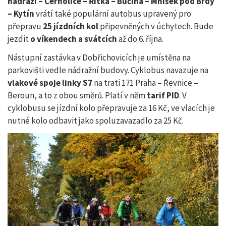
nádraží – Černolice – Řitka – Bučina – Mníšek pod Brdy
– Kytín
vrátí také populární autobus upravený pro
přepravu
25 jízdních kol
připevněných v úchytech. Bude
jezdit
o víkendech a svátcích
až do 6. října.
Nástupní zastávka v Dobřichovicích je umístěna na
parkovišti vedle nádražní budovy. Cyklobus navazuje na
vlakové spoje linky S7
na trati 171 Praha – Řevnice –
Beroun, a to z obou směrů. Platí v něm
tarif PID
. V
cyklobusu se jízdní kolo přepravuje za 16 Kč, ve vlacích je
nutné kolo odbavit jako spoluzavazadlo za 25 Kč.