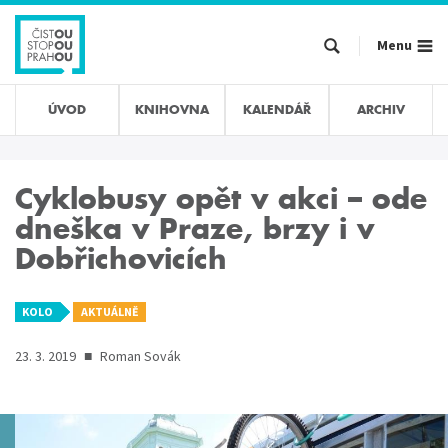
Přejít
k
Menu
hlavnímu
obsahu
ÚVOD
KNIHOVNA
KALENDÁŘ
ARCHIV
Cyklobusy opět v akci – ode
dneška v Praze, brzy i v
Dobřichovicích
KOLO
AKTUÁLNĚ
23. 3. 2019
■
Roman Sovák