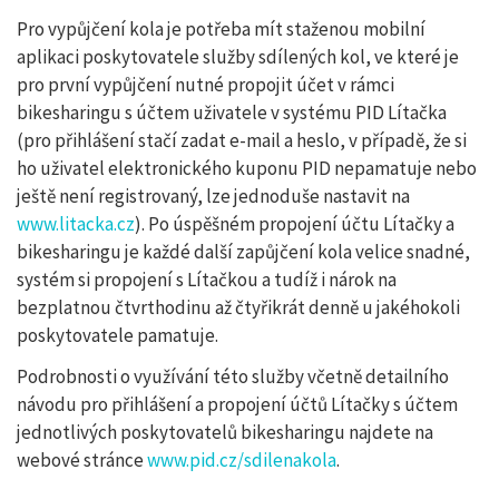
Pro vypůjčení kola je potřeba mít staženou mobilní
aplikaci poskytovatele služby sdílených kol, ve které je
pro první vypůjčení nutné propojit účet v rámci
bikesharingu s účtem uživatele v systému PID Lítačka
(pro přihlášení stačí zadat e-mail a heslo, v případě, že si
ho uživatel elektronického kuponu PID nepamatuje nebo
ještě není registrovaný, lze jednoduše nastavit na
www.litacka.cz
). Po úspěšném propojení účtu Lítačky a
bikesharingu je každé další zapůjčení kola velice snadné,
systém si propojení s Lítačkou a tudíž i nárok na
bezplatnou čtvrthodinu až čtyřikrát denně u jakéhokoli
poskytovatele pamatuje.
Podrobnosti o využívání této služby včetně detailního
návodu pro přihlášení a propojení účtů Lítačky s účtem
jednotlivých poskytovatelů bikesharingu najdete na
webové stránce
www.pid.cz/sdilenakola
.