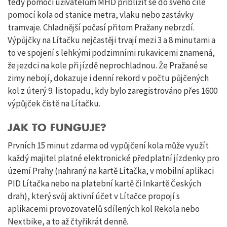
tedy pomoci uživatelům MHD přiblížit se do svého cíle
pomocí kola od stanice metra, vlaku nebo zastávky
tramvaje. Chladnější počasí přitom Pražany nebrzdí.
Výpůjčky na Lítačku nejčastěji trvají mezi 3 a 8 minutami a
to ve spojení s lehkými podzimními rukavicemi znamená,
že jezdci na kole při jízdě neprochladnou. Že Pražané se
zimy nebojí, dokazuje i denní rekord v počtu půjčených
kol z úterý 9. listopadu, kdy bylo zaregistrováno přes 1600
výpůjček čistě na Lítačku.
JAK TO FUNGUJE?
Prvních 15 minut zdarma od vypůjčení kola může využít
každý majitel platné elektronické předplatní jízdenky pro
území Prahy (nahraný na kartě Lítačka, v mobilní aplikaci
PID Lítačka nebo na platební kartě či Inkartě Českých
drah), který svůj aktivní účet v Lítačce propojí s
aplikacemi provozovatelů sdílených kol Rekola nebo
Nextbike, a to až čtyřikrát denně.