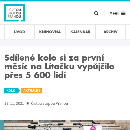
Přejít
k
Menu
hlavnímu
obsahu
ÚVOD
KNIHOVNA
KALENDÁŘ
ARCHIV
Sdílené kolo si za první
měsíc na Lítačku vypůjčilo
přes 5 600 lidí
KOLO
AKTUÁLNĚ
17. 11. 2021
■
Čistou stopou Prahou