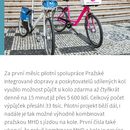
Za první měsíc pilotní spolupráce Pražské
integrované dopravy a poskytovatelů sdílených kol
využilo možnost půjčit si kolo zdarma až čtyřikrát
denně na 15 minut již přes 5 600 lidí. Celkový počet
výpůjček přesáhl 33 tisíc. Pilotní projekt běží dál, i
nadále je tak možné výhodně kombinovat
pražskou MHD s jízdou na kole. První čísla také
ukazují, že právě kombinace MHD a kola je nejvíce