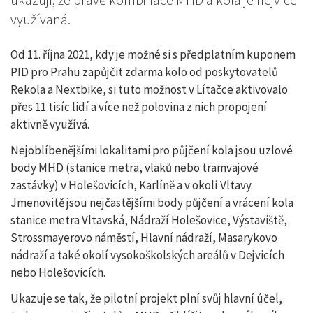
využívaná.
Od 11. října 2021, kdy je možné si s předplatním kuponem
PID pro Prahu zapůjčit zdarma kolo od poskytovatelů
Rekola a Nextbike, si tuto možnost v Lítačce aktivovalo
přes 11 tisíc lidí a více než polovina z nich propojení
aktivně využívá.
Nejoblíbenějšími lokalitami pro půjčení kola jsou uzlové
body MHD (stanice metra, vlaků nebo tramvajové
zastávky) v Holešovicích, Karlíně a v okolí Vltavy.
Jmenovitě jsou nejčastějšími body půjčení a vrácení kola
stanice metra Vltavská, Nádraží Holešovice, Výstaviště,
Strossmayerovo náměstí, Hlavní nádraží, Masarykovo
nádraží a také okolí vysokoškolských areálů v Dejvicích
nebo Holešovicích.
Ukazuje se tak, že pilotní projekt plní svůj hlavní účel,