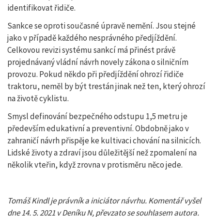
identifikovat řidiče.
Sankce se oproti současné úpravě nemění. Jsou stejné
jako v případě každého nesprávného předjíždění.
Celkovou revizi systému sankcí má přinést právě
projednávaný vládní návrh novely zákona o silničním
provozu. Pokud někdo při předjíždění ohrozí řidiče
traktoru, neměl by být trestán jinak než ten, který ohrozí
na životě cyklistu.
Smysl definování bezpečného odstupu 1,5 metru je
především edukativní a preventivní. Obdobně jako v
zahraničí návrh přispěje ke kultivaci chování na silnicích.
Lidské životy a zdraví jsou důležitější než zpomalení na
několik vteřin, když zrovna v protisměru něco jede.
Tomáš Kindl je právník a iniciátor návrhu. Komentář vyšel
dne 14. 5. 2021 v Deníku N, převzato se souhlasem autora.