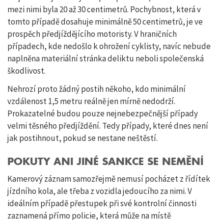
mezi nimi byla 20 až 30 centimetrů. Pochybnost, která v
tomto případě dosahuje minimálně 50 centimetrů, je ve
prospěch předjíždějícího motoristy. V hraničních
případech, kde nedošlo k ohrožení cyklisty, navíc nebude
naplněna materiální stránka deliktu neboli společenská
škodlivost.
Nehrozí proto žádný postih někoho, kdo minimální
vzdálenost 1,5 metru reálně jen mírně nedodrží.
Prokazatelné budou pouze nejnebezpečnější případy
velmi těsného předjíždění. Tedy případy, které dnes není
jak postihnout, pokud se nestane neštěstí.
POKUTY ANI JINÉ SANKCE SE NEMĚNÍ
Kamerový záznam samozřejmě nemusí pocházet z řídítek
jízdního kola, ale třeba z vozidla jedoucího za nimi. V
ideálním případě přestupek při své kontrolní činnosti
zaznamená přímo policie, která může na místě