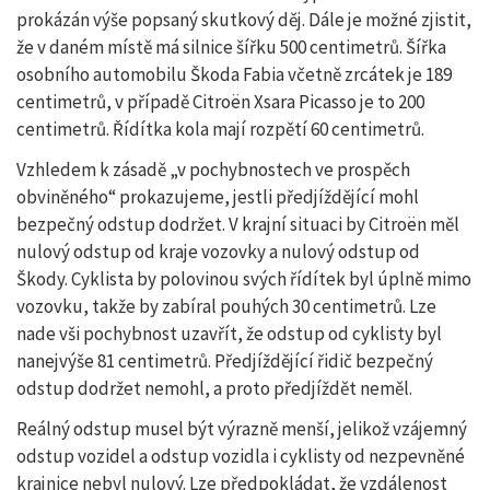
prokázán výše popsaný skutkový děj. Dále je možné zjistit,
že v daném místě má silnice šířku 500 centimetrů. Šířka
osobního automobilu Škoda Fabia včetně zrcátek je 189
centimetrů, v případě Citroën Xsara Picasso je to 200
centimetrů. Řídítka kola mají rozpětí 60 centimetrů.
Vzhledem k zásadě „v pochybnostech ve prospěch
obviněného“ prokazujeme, jestli předjíždějící mohl
bezpečný odstup dodržet. V krajní situaci by Citroën měl
nulový odstup od kraje vozovky a nulový odstup od
Škody. Cyklista by polovinou svých řídítek byl úplně mimo
vozovku, takže by zabíral pouhých 30 centimetrů. Lze
nade vši pochybnost uzavřít, že odstup od cyklisty byl
nanejvýše 81 centimetrů. Předjíždějící řidič bezpečný
odstup dodržet nemohl, a proto předjíždět neměl.
Reálný odstup musel být výrazně menší, jelikož vzájemný
odstup vozidel a odstup vozidla i cyklisty od nezpevněné
krajnice nebyl nulový. Lze předpokládat, že vzdálenost