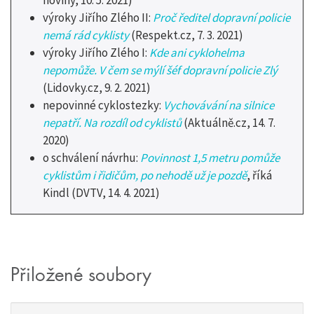
noviny, 10. 5. 2021)
výroky Jiřího Zlého II:
Proč ředitel dopravní policie
nemá rád cyklisty
(Respekt.cz, 7. 3. 2021)
výroky Jiřího Zlého I:
Kde ani cyklohelma
nepomůže. V čem se mýlí šéf dopravní policie Zlý
(Lidovky.cz, 9. 2. 2021)
nepovinné cyklostezky:
Vychovávání na silnice
nepatří. Na rozdíl od cyklistů
(Aktuálně.cz, 14. 7.
2020)
o schválení návrhu:
Povinnost 1,5 metru pomůže
cyklistům i řidičům, po nehodě už je pozdě
, říká
Kindl (DVTV, 14. 4. 2021)
Přiložené soubory