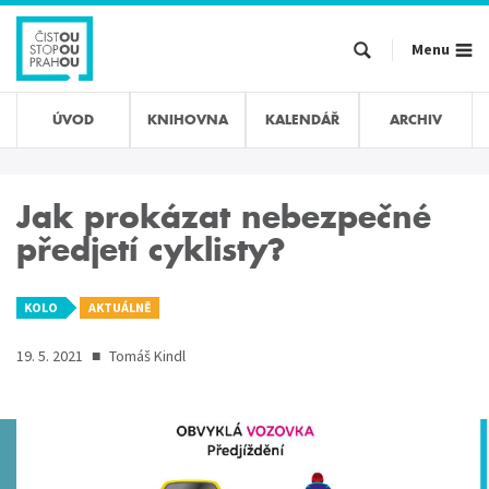
Přejít
k
Menu
hlavnímu
obsahu
ÚVOD
KNIHOVNA
KALENDÁŘ
ARCHIV
Jak prokázat nebezpečné
předjetí cyklisty?
KOLO
AKTUÁLNĚ
19. 5. 2021
■
Tomáš Kindl