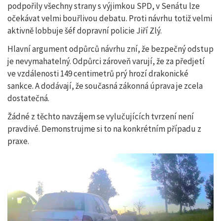
podpořily všechny strany s výjimkou SPD, v Senátu lze
očekávat velmi bouřlivou debatu. Proti návrhu totiž velmi
aktivně lobbuje šéf dopravní policie Jiří Zlý.
Hlavní argument odpůrců návrhu zní, že bezpečný odstup
je nevymahatelný. Odpůrci zároveň varují, že za předjetí
ve vzdálenosti 149 centimetrů prý hrozí drakonické
sankce. A dodávají, že současná zákonná úprava je zcela
dostatečná.
Žádné z těchto navzájem se vylučujících tvrzení není
pravdivé. Demonstrujme si to na konkrétním případu z
praxe.