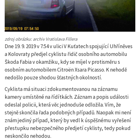
zdroj obrázku: archiv Vratislava Fillera
Dne 19. 9. 2019 v 7:54 v ulici V Kuťatech spojující Uhříněves
a Kolovraty předjel cyklistu řidič osobního automobilu
Škoda Fabia v okamžiku, kdy se míjel v protisměru s
osobním automobilem Citroën Xsara Picasso. K nehodě
nedošlo pouze shodou šťastných okolností.
Cyklista má situaci zdokumentovanou na záznamu
kamery umístěné na řídítkách. Záznam a popis události
odeslal policii, která věc jednoduše odložila. Vím, že
stejně skončila řada podobných případů. Naopak mi není
znám jediný případ, který by vedl k úspěšnému vyřešení
přestupku nebezpečného předjetí cyklisty, tedy pokud
neskončilo nehodou.