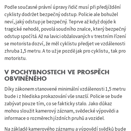
Podle současné právní úpravy řidič musí při předjíždění
cyklisty dodržet bezpečný odstup. Policie ale bohužel
neví, jaký odstup je bezpečný. Teprve až když dojde k
tragické nehodě, povolá soudního znalce, který bezpečný
odstup spočítá. Až na lavici obžalovaných v trestním řízení
se motorista dozví, že měl cyklistu předjet ve vzdálenosti
zhruba 1,5 metru. A to už je pozdě jak pro cyklistu, tak pro
motoristu.
V POCHYBNOSTECH VE PROSPĚCH
OBVINĚNÉHO
Díky zákonem stanovené minimální vzdálenosti 1,5 metru
bude i z hlediska prokazování vše snazší. Policie se bude
zabývat pouze tím, co se fakticky stalo. Jako důkaz
mohou sloužit kamerový záznam, svědecké výpovědi a
informace o rozměrech jízdních pruhů a vozidel.
Na základě kamerového záznamu a výpovědí svědků bude