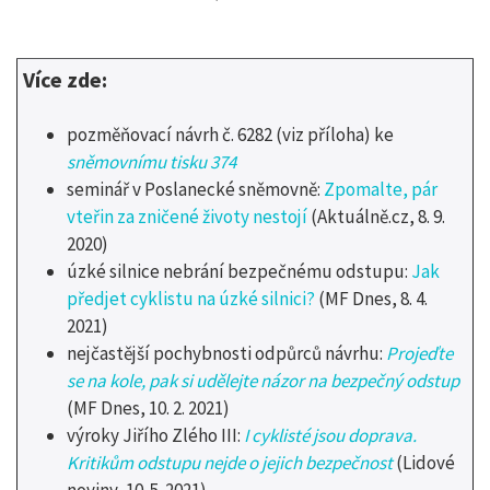
Více zde:
pozměňovací návrh č. 6282 (viz příloha) ke
sněmovnímu tisku 374
seminář v Poslanecké sněmovně:
Zpomalte, pár
vteřin za zničené životy nestojí
(Aktuálně.cz, 8. 9.
2020)
úzké silnice nebrání bezpečnému odstupu:
Jak
předjet cyklistu na úzké silnici?
(MF Dnes, 8. 4.
2021)
nejčastější pochybnosti odpůrců návrhu:
Projeďte
se na kole, pak si udělejte názor na bezpečný odstup
(MF Dnes, 10. 2. 2021)
výroky Jiřího Zlého III:
I cyklisté jsou doprava.
Kritikům odstupu nejde o jejich bezpečnost
(Lidové