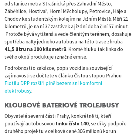
od stanice metra Strašnická přes Zahradní Město,
Záběhlice, Hostivař, Horní Měcholupy, Petrovice, Háje a
Chodov ke studentským kolejím na Jižním Městě. Měří 21
kilometrů, je na ní 37 zastávek a jízdní doba činí 57 minut.
Protože bývá vytížená a vede členitým terénem, dosahuje
spotřeba nafty jednoho autobusu na této trase zhruba
41,5 litru na 100 kilometrů
. Kromě hluku tak linka do
svého okolí produkuje i značné emise.
Podrobnosti o zakázce, popis vozidla a související
zajímavosti se dočtete v článku Čistou stopou Prahou
Flotilu DPP rozšíří plně bezemisní komfortní
elektrobusy
.
KLOUBOVÉ BATERIOVÉ TROLEJBUSY
Obyvatelé severní části Prahy, konkrétně ti, kteří
používají autobusovou
linku číslo 140
, se díky podpoře
druhého projektu v celkové ceně 306 milionů korun