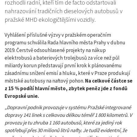
rozhodli radní, kteří tím de facto odstartovali
nahrazování tradičních dieselových autobusů v
pražské MHD ekologičtějšími vozidly.
Vyhlášení příslušné výzvy v pražském operačním
programu schválila Rada hlavního města Prahy v dubnu
2019. Čerstvě odsouhlasené projekty na nákup
elektrobusů a bateriových trolejbusů za více než půl
miliardy korun představují první krok k plánovanému
zásadnímu snížení emisí a hluku, které v Praze produkují
městské autobusy na naftový pohon.
Na celkové částce se
z 15 % podílí hlavní město, zbytek peněz jde z fondů
Evropské unie.
„Dopravní podnik provozuje v systému Pražské integrované
dopravy 141 linek s celkovou délkou téměř 1 800 kilometrů. V
provozu je tu zhruba 1 160 autobusů, které za jediný rok
spotřebují přes 30 milionů litrů nafty. Je tudíž evidentní, že