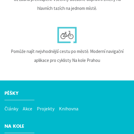
hlavních tazích na jednom místě.
Pomůže najít nejvhodnější cestu po městě. Moderní navigační
aplikace pro cyklisty Na kole Prahou
PĚŠKY
Hlavní
menu
Články
Akce
Projekty
Knihovna
NA KOLE