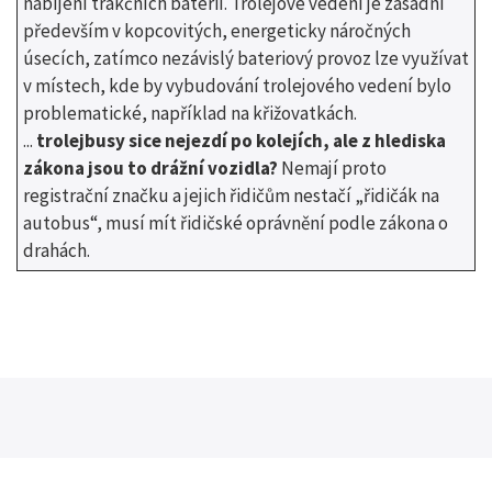
nabíjení trakčních baterií. Trolejové vedení je zásadní
především v kopcovitých, energeticky náročných
úsecích, zatímco nezávislý bateriový provoz lze využívat
v místech, kde by vybudování trolejového vedení bylo
problematické, například na křižovatkách.
...
trolejbusy sice nejezdí po kolejích, ale z hlediska
zákona jsou to drážní vozidla?
Nemají proto
registrační značku a jejich řidičům nestačí „řidičák na
autobus“, musí mít řidičské oprávnění podle zákona o
drahách.