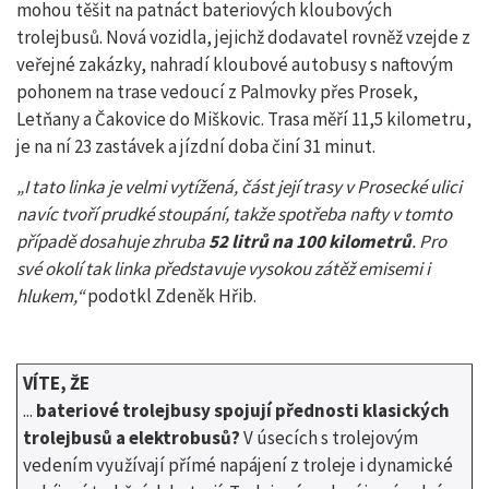
mohou těšit na patnáct bateriových kloubových
trolejbusů. Nová vozidla, jejichž dodavatel rovněž vzejde z
veřejné zakázky, nahradí kloubové autobusy s naftovým
pohonem na trase vedoucí z Palmovky přes Prosek,
Letňany a Čakovice do Miškovic. Trasa měří 11,5 kilometru,
je na ní 23 zastávek a jízdní doba činí 31 minut.
„I tato linka je velmi vytížená, část její trasy v Prosecké ulici
navíc tvoří prudké stoupání, takže spotřeba nafty v tomto
případě dosahuje zhruba
52 litrů na 100 kilometrů
. Pro
své okolí tak linka představuje vysokou zátěž emisemi i
hlukem,“
podotkl Zdeněk Hřib.
VÍTE, ŽE
...
bateriové trolejbusy spojují přednosti klasických
trolejbusů a elektrobusů?
V úsecích s trolejovým
vedením využívají přímé napájení z troleje i dynamické