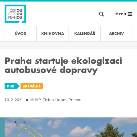
Přejít
k
Menu
hlavnímu
obsahu
ÚVOD
KNIHOVNA
KALENDÁŘ
ARCHIV
Praha startuje ekologizaci
autobusové dopravy
MHD
AKTUÁLNĚ
10. 2. 2021
■
MHMP, Čistou stopou Prahou