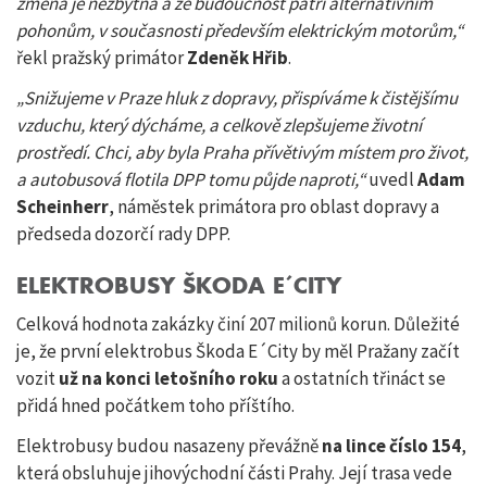
změna je nezbytná a že budoucnost patří alternativním
pohonům, v současnosti především elektrickým motorům,“
řekl pražský primátor
Zdeněk Hřib
.
„Snižujeme v Praze hluk z dopravy, přispíváme k čistějšímu
vzduchu, který dýcháme, a celkově zlepšujeme životní
prostředí. Chci, aby byla Praha přívětivým místem pro život,
a autobusová flotila DPP tomu půjde naproti,“
uvedl
Adam
Scheinherr
, náměstek primátora pro oblast dopravy a
předseda dozorčí rady DPP.
ELEKTROBUSY ŠKODA E´CITY
Celková hodnota zakázky činí 207 milionů korun. Důležité
je, že první elektrobus Škoda E´City by měl Pražany začít
vozit
už na konci letošního roku
a ostatních třináct se
přidá hned počátkem toho příštího.
Elektrobusy budou nasazeny převážně
na lince číslo 154
,
která obsluhuje jihovýchodní části Prahy. Její trasa vede