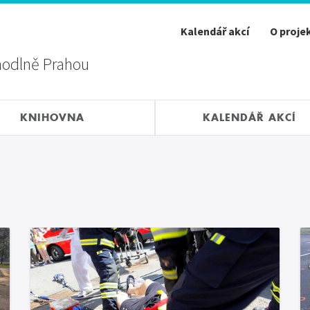
Kalendář akcí
O proje
hodlně Prahou
KNIHOVNA
KALENDÁŘ AKCÍ