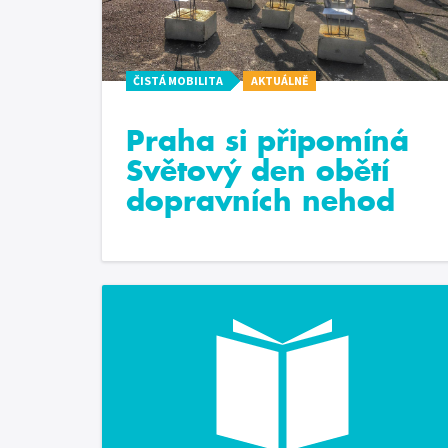
ČISTÁ MOBILITA
AKTUÁLNĚ
Praha si připomíná
Světový den obětí
dopravních nehod