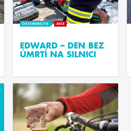
ČISTÁ MOBILITA
AKCE
EDWARD – DEN BEZ
ÚMRTÍ NA SILNICI