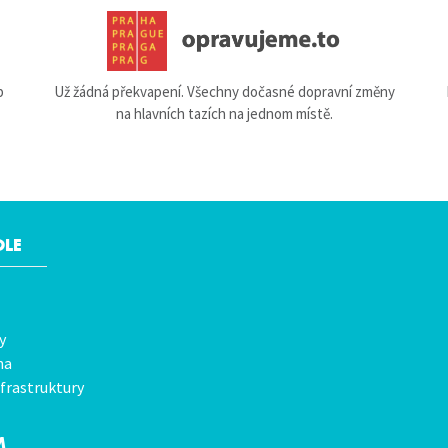
b
Už žádná překvapení. Všechny dočasné dopravní změny
na hlavních tazích na jednom místě.
OLE
y
na
frastruktury
M