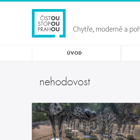
Přejít
Sekundární
k
menu
hlavnímu
obsahu
Chytře, moderně a po
ÚVOD
nehodovost