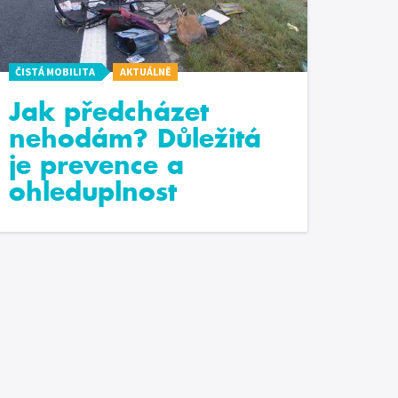
ČISTÁ MOBILITA
AKTUÁLNĚ
Jak předcházet
nehodám? Důležitá
je prevence a
ohleduplnost