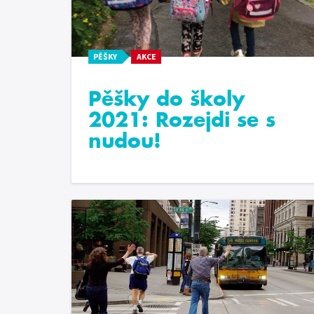
PĚŠKY
AKCE
Pěšky do školy
2021: Rozejdi se s
nudou!