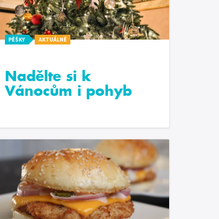
PĚŠKY
AKTUÁLNĚ
Nadělte si k
Vánocům i pohyb