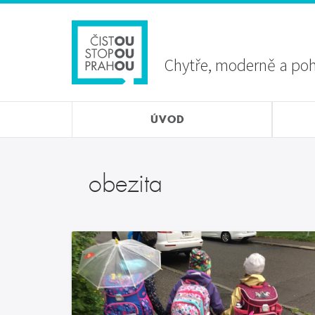
Přejít
Sekundární
k
menu
hlavnímu
obsahu
Chytře, moderně a po
ÚVOD
obezita