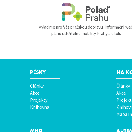
Vyladíme pro Vás pražskou dopravu. Informační we
plánu udržitelné mobility Prahy a okolí.
PĚŠKY
NA K
Hlavní
Články
Články
menu
Akce
Akce
Projekty
Projekt
Knihovna
Knihov
Mapa in
MHD
AUTE