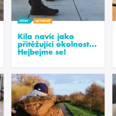
PĚŠKY
AKTUÁLNĚ
Kila navíc jako
přitěžující okolnost...
Hejbejme se!