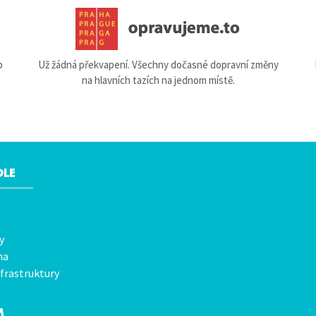
b
Už žádná překvapení. Všechny dočasné dopravní změny
na hlavních tazích na jednom místě.
OLE
y
na
frastruktury
M