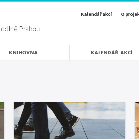
Kalendář akcí
O proje
hodlně Prahou
KNIHOVNA
KALENDÁŘ AKCÍ