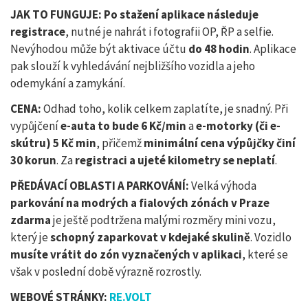
JAK TO FUNGUJE: Po stažení aplikace následuje
registrace
, nutné je nahrát i fotografii OP, ŘP a selfie.
Nevýhodou může být aktivace účtu
do 48 hodin
. Aplikace
pak slouží k vyhledávání nejbližšího vozidla a jeho
odemykání a zamykání.
CENA:
Odhad toho, kolik celkem zaplatíte, je snadný. Při
vypůjčení
e-auta to bude 6 Kč/min
a
e-motorky (či e-
skútru) 5 Kč min
, přičemž
minimální cena výpůjčky činí
30 korun
. Za
registraci a ujeté kilometry se neplatí
.
PŘEDÁVACÍ OBLASTI A PARKOVÁNÍ:
Velká výhoda
parkování na modrých a fialových zónách v Praze
zdarma
je ještě podtržena malými rozměry mini vozu,
který je
schopný zaparkovat v kdejaké skulině
. Vozidlo
musíte vrátit do zón vyznačených v aplikaci
, které se
však v poslední době výrazně rozrostly.
WEBOVÉ STRÁNKY:
RE.VOLT