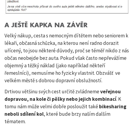
A JEŠTĚ KAPKA NA ZÁVĚR
Velký nákup, cesta s nemocným dítětem nebo seniorem k
lékaři, občasná schůzka, na kterou není radno dorazit
uřícený, to jsou některé důvody, proč se téměř nikdo z nás
občas neobejde bez auta. Pokud však často nepřevážíme
objemný a těžký náklad (jako například někteří
řemeslníci), nemusíme ho fyzicky vlastnit. Obzvášť ve
velkém městě s dobrou dopravní obslužností.
Drtivou většinu svých cest určitě zvládneme
veřejnou
dopravou, na kole či pěšky nebo jejich kombinací
. K
tomu nám může velmi dobře posloužit také
bikesharing
neboli sdílení kol
, které bude brzy naším dalším
tématem.