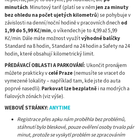
minutách
. Minutový tarif (platí se v něm
jen za minuty
bez ohledu na počet ujetých kilometrů
) se pohybuje v
závislosti na denní/noční hodině v pracovních dnech
od
1,99 do 5,99 Kč/min
, o víkendech je to 4,99 až 5,99
Kč/min. Dále máte možnost využít
výhodné balíčky
Standard na 8 hodin, Standard na 24 hodin a Safety na 24
hodin, které obsahují kilometrický limit.
PŘEDÁVACÍ OBLASTI A PARKOVÁNÍ:
Ukončit pronájem
můžete prakticky v
celé Praze
(nemusíte se vracet do
vymezené lokality – například tam, kde jste do auta
poprvé nasedli).
Parkovat lze bezplatně
i na modrých a
fialových zónách (viz výše).
WEBOVÉ STRÁNKY:
ANYTIME
Registrace přes apku nám proběhla bez problémů,
stáhnutí bylo bleskové, pouze ověření osoby trvalo pár
minut, protože se vyskytl problém se zpracováním