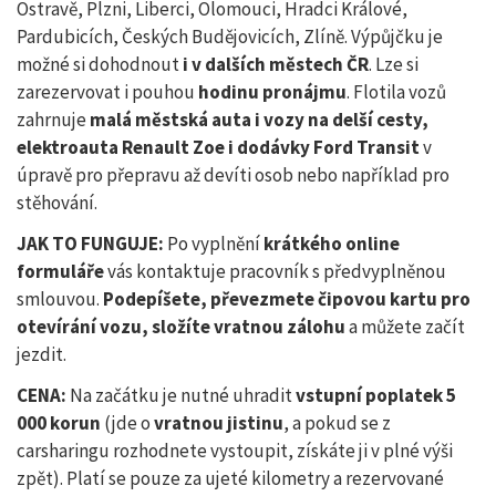
Ostravě, Plzni, Liberci, Olomouci, Hradci Králové,
Pardubicích, Českých Budějovicích, Zlíně. Výpůjčku je
možné si dohodnout
i v dalších městech ČR
. Lze si
zarezervovat i pouhou
hodinu pronájmu
. Flotila vozů
zahrnuje
malá městská auta i vozy na delší cesty,
elektroauta Renault Zoe i dodávky Ford Transit
v
úpravě pro přepravu až devíti osob nebo například pro
stěhování.
JAK TO FUNGUJE:
Po vyplnění
krátkého online
formuláře
vás kontaktuje pracovník s předvyplněnou
smlouvou.
Podepíšete, převezmete čipovou kartu pro
otevírání vozu, složíte vratnou zálohu
a můžete začít
jezdit.
CENA:
Na začátku je nutné uhradit
vstupní poplatek 5
000 korun
(jde o
vratnou jistinu
, a pokud se z
carsharingu rozhodnete vystoupit, získáte ji v plné výši
zpět). Platí se pouze za ujeté kilometry a rezervované