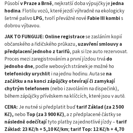
Působí
v Praze a Brně
, nejkratší doba výpujčky je
jedna
hodina
. Flotilu vozů, které jezdí výhradně na ekologicky
šetrné palivo
LPG
, tvoří převážně nové
Fabie III kombi
s
dobrou výbavou.
JAK TO FUNGUJE: Online registrace
se zasláním kopií
občanského a řidičského průkazu,
uzavření smlouvy a
předplacení jednoho z tarifů
, pak si lze auto rezervovat.
Proces mezi zaregistrováním a první jízdou trvá
do
jednoho dne
, podle webových stránek je možné ho
telefonicky urychlit
i na jednu hodinu. Auta se
na
začátku a na konci zápůjčky
otevírají či zamykají
chytrým telefonem
(nebo i zavoláním na dispečink),
během zápůjčky přívěskem na klíčcích, které jsou v autě.
CENA:
Je nutné si předplatit buď
tarif Základ (za 2 500
Kč),
nebo
Top (za 3 900 Kč)
, a z předplacené částky se
následně odečítají
tyto platby za jednotlivé jízdy –
tarif
Základ: 23 Kč/h + 5,10 Kč/km
;
tarif Top: 12 Kč/h + 4,70