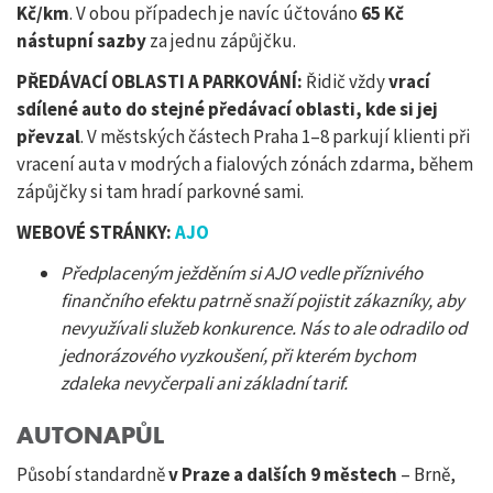
Kč/km
. V obou případech je navíc účtováno
65 Kč
nástupní sazby
za jednu zápůjčku.
PŘEDÁVACÍ OBLASTI A PARKOVÁNÍ:
Řidič vždy
vrací
sdílené auto do stejné předávací oblasti, kde si jej
převzal
. V městských částech Praha 1–8 parkují klienti při
vracení auta v modrých a fialových zónách zdarma, během
zápůjčky si tam hradí parkovné sami.
WEBOVÉ STRÁNKY:
AJO
Předplaceným ježděním si AJO vedle příznivého
finančního efektu patrně snaží pojistit zákazníky, aby
nevyužívali služeb konkurence. Nás to ale odradilo od
jednorázového vyzkoušení, při kterém bychom
zdaleka nevyčerpali ani základní tarif.
AUTONAPŮL
Působí standardně
v Praze a dalších 9 městech
– Brně,