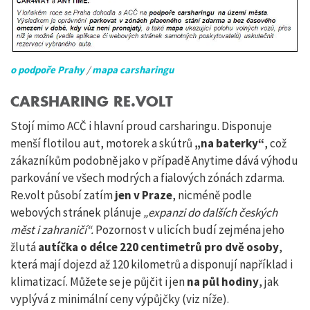
o podpoře Prahy
/
mapa carsharingu
CARSHARING RE.VOLT
Stojí mimo ACČ i hlavní proud carsharingu. Disponuje
menší flotilou aut, motorek a skútrů
„na baterky“
, což
zákazníkům podobně jako v případě Anytime dává výhodu
parkování ve všech modrých a fialových zónách zdarma.
Re.volt působí zatím
jen v Praze
, nicméně podle
webových stránek plánuje
„expanzi do dalších českých
měst i zahraničí“.
Pozornost v ulicích budí zejména jeho
žlutá
autíčka o délce 220 centimetrů pro dvě osoby
,
která mají dojezd až 120 kilometrů a disponují například i
klimatizací. Můžete se je půjčit i jen
na půl hodiny
, jak
vyplývá z minimální ceny výpůjčky (viz níže).