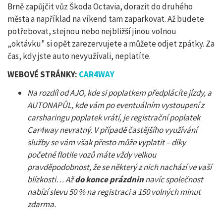
Brně zapůjčit vůz Škoda Octavia, dorazit do druhého
města a například na víkend tam zaparkovat. Až budete
potřebovat, stejnou nebo nejbližší jinou volnou
„oktávku" si opět zarezervujete a můžete odjet zpátky. Za
čas, kdy jste auto nevyužívali, neplatíte.
WEBOVÉ STRÁNKY:
CAR4WAY
Na rozdíl od AJO, kde si poplatkem předplácíte jízdy, a
AUTONAPŮL, kde vám po eventuálním vystoupení z
carsharingu poplatek vrátí, je registrační poplatek
Car4way nevratný. V případě častějšího využívání
služby se vám však přesto může vyplatit – díky
početné flotile vozů máte vždy velkou
pravděpodobnost, že se některý z nich nachází ve vaší
blízkosti… Až
do konce prázdnin
navíc společnost
nabízí slevu 50 % na registraci a 150 volných minut
zdarma.