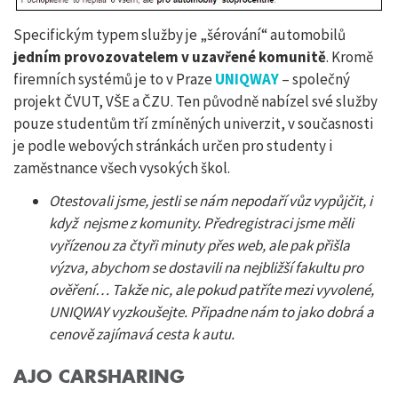
Specifickým typem služby je „šérování“ automobilů
jedním provozovatelem
v uzavřené komunitě
. Kromě
firemních systémů je to v Praze
UNIQWAY
– společný
projekt ČVUT, VŠE a ČZU. Ten původně nabízel své služby
pouze studentům tří zmíněných univerzit, v současnosti
je podle webových stránkách určen pro studenty i
zaměstnance všech vysokých škol.
Otestovali jsme, jestli se nám nepodaří vůz vypůjčit, i
když nejsme z komunity. Předregistraci jsme měli
vyřízenou za čtyři minuty přes web, ale pak přišla
výzva, abychom se dostavili na nejbližší fakultu pro
ověření… Takže nic, ale pokud patříte mezi vyvolené,
UNIQWAY vyzkoušejte. Připadne nám to jako dobrá a
cenově zajímavá cesta k autu.
AJO CARSHARING