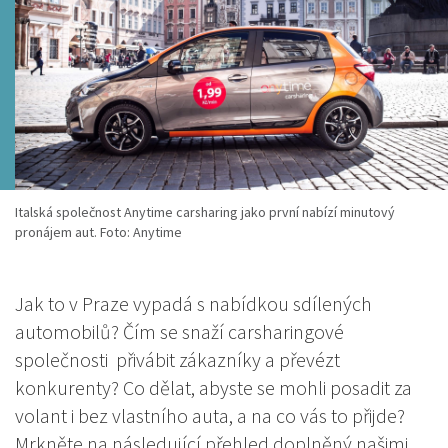
Italská společnost Anytime carsharing jako první nabízí minutový
pronájem aut. Foto: Anytime
Jak to v Praze vypadá s nabídkou sdílených
automobilů? Čím se snaží carsharingové
společnosti přivábit zákazníky a převézt
konkurenty? Co dělat, abyste se mohli posadit za
volant i bez vlastního auta, a na co vás to přijde?
Mrkněte na následující přehled doplněný našimi