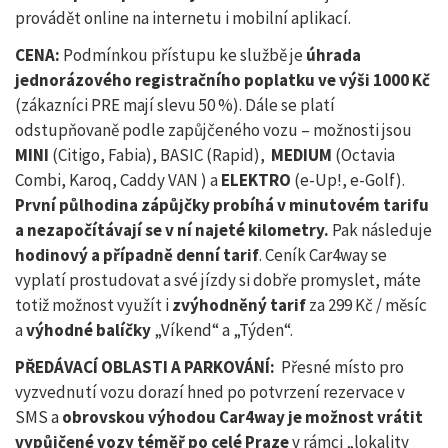
provádět online na internetu i mobilní aplikací.
CENA:
Podmínkou přístupu ke službě je
úhrada
jednorázového registračního poplatku ve výši 1000 Kč
(zákazníci PRE mají slevu 50 %). Dále se platí
odstupňovaně podle zapůjčeného vozu – možnosti jsou
MINI
(Citigo, Fabia), BASIC (Rapid),
MEDIUM
(Octavia
Combi, Karoq, Caddy VAN ) a
ELEKTRO
(e-Up!, e-Golf).
První půlhodina zápůjčky probíhá v minutovém tarifu
a nezapočítávají se v ní najeté kilometry.
Pak následuje
hodinový a případně denní tarif
. Ceník Car4way se
vyplatí prostudovat a své jízdy si dobře promyslet, máte
totiž možnost využít i
zvýhodněný tarif
za 299 Kč / měsíc
a
výhodné balíčky
„Víkend“ a „Týden“.
PŘEDÁVACÍ OBLASTI A PARKOVÁNÍ:
Přesné místo pro
vyzvednutí vozu dorazí hned po potvrzení rezervace v
SMS a
obrovskou výhodou Car4way je možnost vrátit
vypůjčené vozy téměř po celé Praze
v rámci „lokality