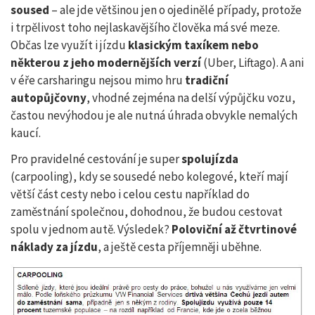
soused
– ale jde většinou jen o ojedinělé případy, protože
i trpělivost toho nejlaskavějšího člověka má své meze.
Občas lze využít i jízdu
klasickým taxíkem nebo
některou z jeho modernějších verzí
(Uber, Liftago). A ani
v éře carsharingu nejsou mimo hru
tradiční
autopůjčovny
, vhodné zejména na delší výpůjčku vozu,
častou nevýhodou je ale nutná úhrada obvykle nemalých
kaucí.
Pro pravidelné cestování je super
spolujízda
(carpooling), kdy se sousedé nebo kolegové, kteří mají
větší část cesty nebo i celou cestu například do
zaměstnání společnou, dohodnou, že budou cestovat
spolu v jednom autě. Výsledek?
Poloviční až čtvrtinové
náklady za jízdu
, a ještě cesta příjemněji uběhne.