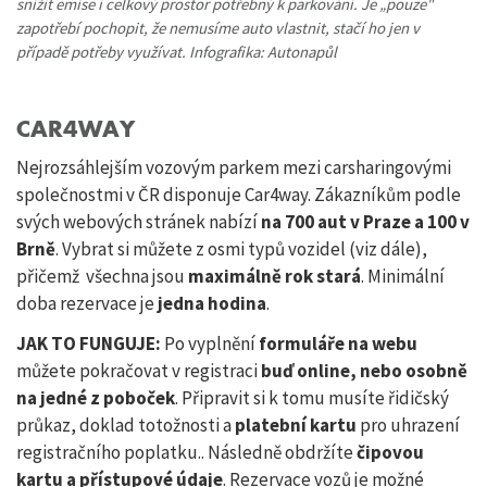
snížit emise i celkový prostor potřebný k parkování. Je „pouze"
zapotřebí pochopit, že nemusíme auto vlastnit, stačí ho jen v
případě potřeby využívat. Infografika: Autonapůl
CAR4WAY
Nejrozsáhlejším vozovým parkem mezi carsharingovými
společnostmi v ČR disponuje Car4way. Zákazníkům podle
svých webových stránek nabízí
na 700 aut v Praze a 100 v
Brně
. Vybrat si můžete z osmi typů vozidel (viz dále),
přičemž všechna jsou
maximálně rok stará
. Minimální
doba rezervace je
jedna hodina
.
JAK TO FUNGUJE:
Po vyplnění
formuláře na webu
můžete pokračovat v registraci
buď online, nebo osobně
na jedné z poboček
. Připravit si k tomu musíte řidičský
průkaz, doklad totožnosti a
platební kartu
pro uhrazení
registračního poplatku.. Následně obdržíte
čipovou
kartu a přístupové údaje
. Rezervace vozů je možné