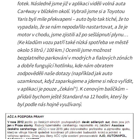
fotek. Následně jsme již v aplikaci viděli volná auta
Car4way v blízkém okolí. Vybrali jsme si a Toyotou
Yaris byli mile překvapeni – auto bylo tak tiché, že to
vypadalo, že se nám nepodařilo nastartovat, a že je
motor v chodu, jsme zjistili až po sešlápnutí plynu…
(Ke kladům vozu patří také nízká spotřeba ve městě
okolo 5 litrů / 100 km.) Ocenili jsme možnost
bezplatného parkování v modrých a fialových zónách
a dobře fungující hotlinku, kde nám obratem
zodpověděli naše dotazy (například jak auto
uzamknout, když zaparkujeme a jdeme si něco vyřídit,
v aplikaci je pouze „čekání“). K cenovým balíčkům –
přidali bychom ještě Standard na 12 hodin, který by
byl podle nás hojně využívaný.