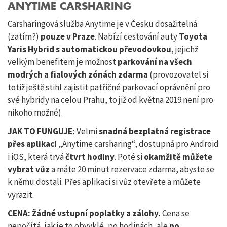
ANYTIME CARSHARING
Carsharingová služba Anytime je v Česku dosažitelná
(zatím?)
pouze v Praze
. Nabízí cestování auty
Toyota
Yaris Hybrid s automatickou převodovkou
, jejichž
velkým benefitem je možnost
parkování na všech
modrých a fialových zónách zdarma
(provozovatel si
totiž ještě stihl zajistit patřičné parkovací oprávnění pro
své hybridy na celou Prahu, to již od května 2019 není pro
nikoho možné).
JAK TO FUNGUJE:
Velmi
snadná bezplatná registrace
přes aplikaci
„Anytime carsharing“, dostupná pro Android
i iOS, která trvá
čtvrt hodiny
. Poté si
okamžitě můžete
vybrat vůz
a máte 20 minut rezervace zdarma, abyste se
k němu dostali. Přes aplikaci si vůz otevřete a můžete
vyrazit.
CENA: Žádné vstupní poplatky a zálohy.
Cena se
nepočítá, jak je to obvyklé, po hodinách, ale
po