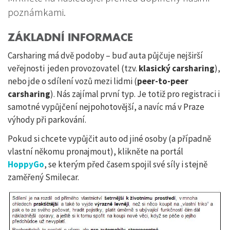
poznámkami.
ZÁKLADNÍ INFORMACE
Carsharing má dvě podoby – buď auta půjčuje nejširší
veřejnosti jeden provozovatel (tzv.
klasický carsharing
),
nebo jde o sdílení vozů mezi lidmi (
peer-to-peer
carsharing
). Nás zajímal první typ. Je totiž pro registraci i
samotné vypůjčení nejpohotovější, a navíc má v Praze
výhody při parkování.
Pokud si chcete vypůjčit auto od jiné osoby (a případně
vlastní někomu pronajmout), klikněte na portál
HoppyGo
, se kterým před časem spojil své síly i stejně
zaměřený Smilecar.