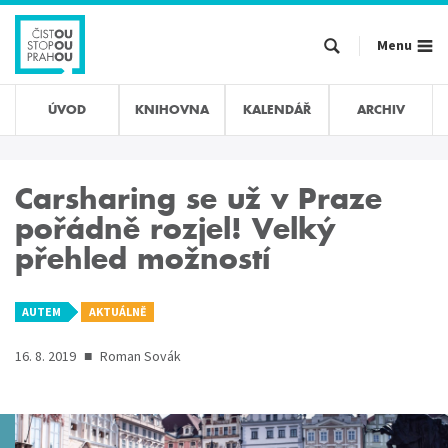
Přejít
k
Menu
hlavnímu
obsahu
ÚVOD
KNIHOVNA
KALENDÁŘ
ARCHIV
Carsharing se už v Praze
pořádně rozjel! Velký
přehled možností
AUTEM
AKTUÁLNĚ
16. 8. 2019
■
Roman Sovák