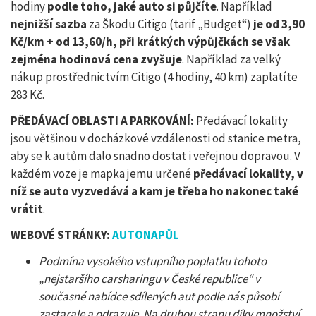
hodiny
podle toho, jaké auto si půjčíte
. Například
nejnižší sazba
za Škodu Citigo (tarif „Budget“)
je od 3,90
Kč/km + od 13,60/h, při krátkých výpůjčkách se však
zejména hodinová cena zvyšuje
. Například za velký
nákup prostřednictvím Citigo (4 hodiny, 40 km) zaplatíte
283 Kč.
PŘEDÁVACÍ OBLASTI A PARKOVÁNÍ:
Předávací lokality
jsou většinou v docházkové vzdálenosti od stanice metra,
aby se k autům dalo snadno dostat i veřejnou dopravou. V
každém voze je mapka jemu určené
předávací lokality, v
níž se auto vyzvedává a kam je třeba ho nakonec také
vrátit
.
WEBOVÉ STRÁNKY:
AUTONAPŮL
Podmína vysokého vstupního poplatku tohoto
„nejstaršího carsharingu v České republice“ v
současné nabídce sdílených aut podle nás působí
zastarale a odrazuje.
Na druhou stranu díky množství