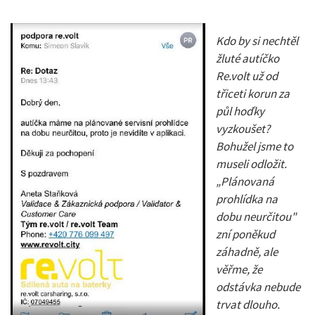
Kdo by si nechtěl
žluté autíčko
Re.volt už od
třiceti korun za
půl hoďky
vyzkoušet?
Bohužel jsme to
museli odložit.
„Plánovaná
prohlídka na
dobu neurčitou"
zní poněkud
záhadně, ale
věřme, že
odstávka nebude
trvat dlouho.