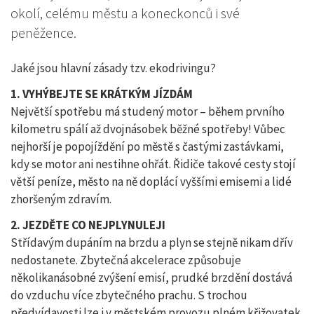
okolí, celému městu a koneckonců i své
peněžence.
Jaké jsou hlavní zásady tzv. ekodrivingu?
1. VYHÝBEJTE SE KRÁTKÝM JÍZDÁM
Největší spotřebu má studený motor – během prvního
kilometru spálí až dvojnásobek běžné spotřeby! Vůbec
nejhorší je popojíždění po městě s častými zastávkami,
kdy se motor ani nestihne ohřát. Řidiče takové cesty stojí
větší peníze, město na ně doplácí vyššími emisemi a lidé
zhoršeným zdravím.
2. JEZDĚTE CO NEJPLYNULEJI
Střídavým dupáním na brzdu a plyn se stejně nikam dřív
nedostanete. Zbytečná akcelerace způsobuje
několikanásobné zvýšení emisí, prudké brzdění dostává
do vzduchu více zbytečného prachu. S trochou
předvídavosti lze i v městském provozu plném křižovatek