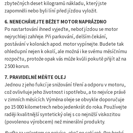
zbytečných deset kilogramů nákladu, který jste
zapomněli nebo byli líní před jízdou vyložit.
6. NENECHÁVEJTE BĚŽET MOTOR NAPRÁZDNO
Po nastartování ihned vyjeďte, neboť jízdou se motor
nejrychleji zahřeje. Při parkování, delším čekání,
postávání v kolonách apod. motor vypínejte. Budete tak
ohledupní nejen k okolí, ale možná i ke svému měsíčnímu
rozpočtu, protože opak vás může kvůli pokutě přijít až na
2 500 korun.
7. PRAVIDELNĚ MĚŇTE OLEJ
Jednou z jeho fukcí je snižování tření a odporu v motoru,
což ovlivňuje jeho životnost i spotřebu, a to nejvíce právě
v zimních měsících. Výměna oleje se obvykle doporučuje
po 15 000 kilometrech nebo jedenkrát do roka. Používejte
raději kvalitnější syntetický olej s co nejnižší viskozitou
(povolenou výrobcem) než minerální produkty.
Buďte za volantem co nejvíce „eko“ po celý rok. Pro horké