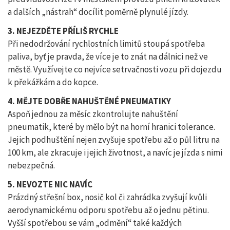
a dalších „nástrah“ docílit poměrně plynulé jízdy.
3. NEJEZDĚTE PŘÍLIŠ RYCHLE
Při nedodržování rychlostních limitů stoupá spotřeba
paliva, byť je pravda, že více je to znát na dálnici než ve
městě. Využívejte co nejvíce setrvačnosti vozu při dojezdu
k překážkám a do kopce.
4. MĚJTE DOBŘE NAHUŠTĚNÉ PNEUMATIKY
Aspoň jednou za měsíc zkontrolujte nahuštění
pneumatik, které by mělo být na horní hranici tolerance.
Jejich podhuštění nejen zvyšuje spotřebu až o půl litru na
100 km, ale zkracuje i jejich životnost, a navíc je jízda s nimi
nebezpečná.
5. NEVOZTE NIC NAVÍC
Prázdný střešní box, nosič kol či zahrádka zvyšují kvůli
aerodynamickému odporu spotřebu až o jednu pětinu.
Vyšší spotřebou se vám „odmění“ také každých