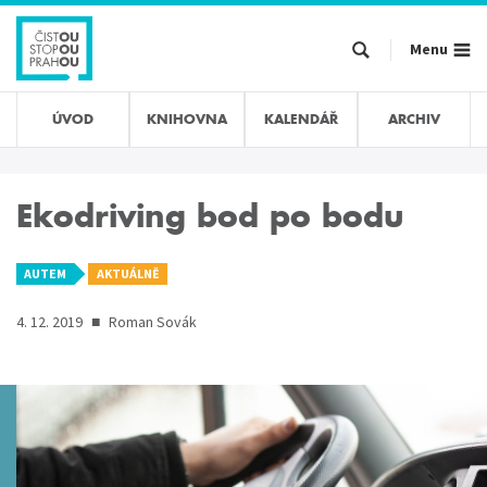
Přejít
k
Menu
hlavnímu
obsahu
ÚVOD
KNIHOVNA
KALENDÁŘ
ARCHIV
Ekodriving bod po bodu
AUTEM
AKTUÁLNĚ
4. 12. 2019
■
Roman Sovák