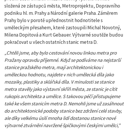
složená ze zástupců města, Metroprojektu, Dopravního
podniku hl. m. Prahy a Národní galerie Praha. Záměrem
Prahy bylo v porotě upřednostnit hodnotitele s
uměleckým přesahem, které zastoupili Michal Novotný,
Milena Dopitová a Kurt Gebauer. Výtvarné soutěže budou
pokračovat u všech ostatních stanic metra D.
„Chtěli jsme, aby bylo cestování novou linkou metra pro
Pražany opravdu příjemné. Když se podíváme na nejstarší
stanice pražského metra, mají architektonickou i
uměleckou hodnotu, najdete v nich umělecká díla jako
mozaiky, plastiky a sklářská díla. V minulosti se stanice
metra stavěly jako výstavní skříň města, ze stanic je cítit
rukopis architekta a umělce. S takovou péčí přistupujeme
také ke všem stanicím metra D. Nemohli jsme už zasáhnout
do architektonické podoby stanice bez zdržení celé stavby,
ale díky velkému úsilí mnoha lidí dostanou stanice nové
výtvarné ztvárnění navržené špičkovými českými umělci,”