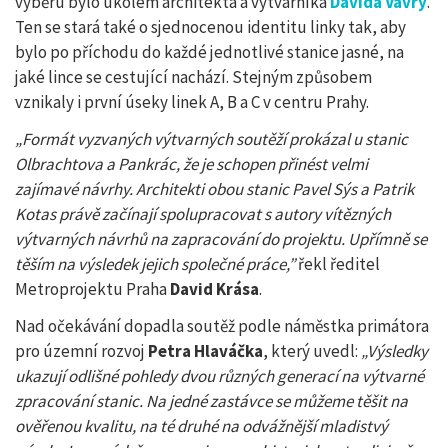
výběru bylo úkolem architekta a výtvarníka
Davida Vávry
.
Ten se stará také o sjednocenou identitu linky tak, aby
bylo po příchodu do každé jednotlivé stanice jasné, na
jaké lince se cestující nachází. Stejným způsobem
vznikaly i první úseky linek A, B a C v centru Prahy.
„Formát vyzvaných výtvarných soutěží prokázal u stanic
Olbrachtova a Pankrác, že je schopen přinést velmi
zajímavé návrhy. Architekti obou stanic Pavel Sýs a Patrik
Kotas právě začínají spolupracovat s autory vítězných
výtvarných návrhů na zapracování do projektu. Upřímně se
těším na výsledek jejich společné práce,”
řekl ředitel
Metroprojektu Praha
David Krása
.
Nad očekávání dopadla soutěž podle náměstka primátora
pro územní rozvoj
Petra Hlaváčka
, který uvedl:
„Výsledky
ukazují odlišné pohledy dvou různých generací na výtvarné
zpracování stanic. Na jedné zastávce se můžeme těšit na
ověřenou kvalitu, na té druhé na odvážnější mladistvý