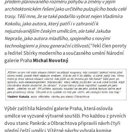
předem plánovaného rozměru pohybu a změny v jejím
architektonickém řešení jako určitého pulzujícího bodu celé
trasy. Těší mne, že se také podařilo vybrat nejen Vladimíra
Kokoliu, jako autora, který patří i v zahraničí k
nejuznávanějším českým umělcům, ale také Jakuba
Nepraše, jako autora mladšího, spojeného s novými
technologiemi a jinou generační citlivostí,”
řekl člen poroty
a ředitel Sbírky moderního a současného umění Národní
galerie Praha
Michal Novotný
.
Výběr zaštítila Národní galerie Praha, která oslovila
umělce ve vyzvané výtvarné soutěži. Pro každou z prvních
dvou stanic Pankrác a Olbrachtova připravili návrh čtyři
přední čeští umělci. Vítězné návrhy vybrala komise