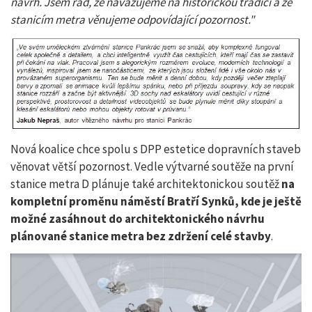
návrh. Jsem rád, že navazujeme na historickou tradici a že
stanicím metra věnujeme odpovídající pozornost."
Nová koalice chce spolu s DPP estetice dopravních staveb
věnovat větší pozornost. Vedle výtvarné soutěže na první
stanice metra D plánuje také architektonickou soutěž
na
kompletní proměnu náměstí Bratří Synků, kde je ještě
možné zasáhnout do architektonického návrhu
plánované stanice metra bez zdržení celé stavby
.