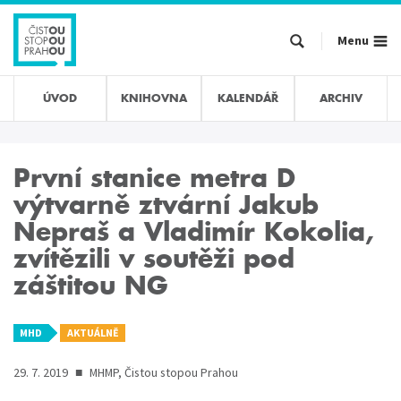
Přejít
k
Menu
hlavnímu
obsahu
ÚVOD
KNIHOVNA
KALENDÁŘ
ARCHIV
První stanice metra D
výtvarně ztvární Jakub
Nepraš a Vladimír Kokolia,
zvítězili v soutěži pod
záštitou NG
MHD
AKTUÁLNĚ
29. 7. 2019
■
MHMP, Čistou stopou Prahou