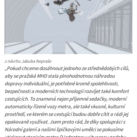
z návrhu Jakuba Nepraše
„Pokud chceme dosáhnout jednoho ze střednědobých cílů,
aby se pražská MHD stala plnohodnotnou náhradou
dopravy individuální, je potřebné kromě spolehlivosti,
bezpečnosti a moderních technologií rozvíjet také komfort
cestujících. To znamená nejen příjemné sedačky, moderní
automaticky řízené vozy metra, ale také vkusné, kulturní
prostředí, ve kterém se cestující budou dobře cítit a rádi jej
opakovaně využívat. Jsem proto rád, že díky spolupráci s
Národní galerií a našimi špičkovými umělci se pokusíme