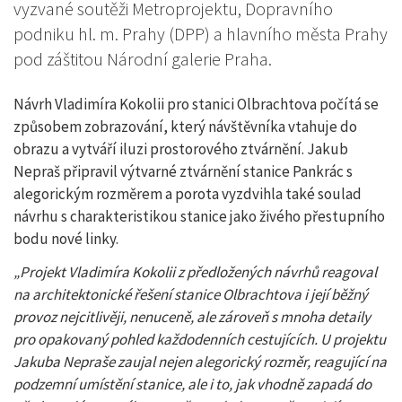
vyzvané soutěži Metroprojektu, Dopravního
podniku hl. m. Prahy (DPP) a hlavního města Prahy
pod záštitou Národní galerie Praha.
Návrh Vladimíra Kokolii pro stanici Olbrachtova počítá se
způsobem zobrazování, který návštěvníka vtahuje do
obrazu a vytváří iluzi prostorového ztvárnění. Jakub
Nepraš připravil výtvarné ztvárnění stanice Pankrác s
alegorickým rozměrem a porota vyzdvihla také soulad
návrhu s charakteristikou stanice jako živého přestupního
bodu nové linky.
„Projekt Vladimíra Kokolii z předložených návrhů reagoval
na architektonické řešení stanice Olbrachtova i její běžný
provoz nejcitlivěji, nenuceně, ale zároveň s mnoha detaily
pro opakovaný pohled každodenních cestujících. U projektu
Jakuba Nepraše zaujal nejen alegorický rozměr, reagující na
podzemní umístění stanice, ale i to, jak vhodně zapadá do