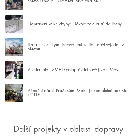
Metro D má půl kilometru prvních tunelů
Napravení velké chyby: Návrat trolejbusů do Prahy
Jízda historickými tramvajemi se líbí, opět vyjedou v
březnu
V lednu platí v MHD poloprázdninové jízdní řády
Vánoční dárek Pražanům: Metro je kompletně pokryto
sítí LTE
Další projekty v oblasti dopravy