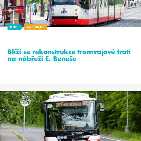
MHD
AKTUÁLNĚ
Blíží se rekonstrukce tramvajové trati
na nábřeží E. Beneše