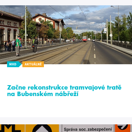
MHD
AKTUÁLNĚ
Začne rekonstrukce tramvajové tratě
na Bubenském nábřeží