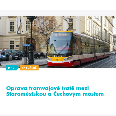
MHD
AKTUÁLNĚ
Oprava tramvajové tratě mezi
Staroměstskou a Čechovým mostem