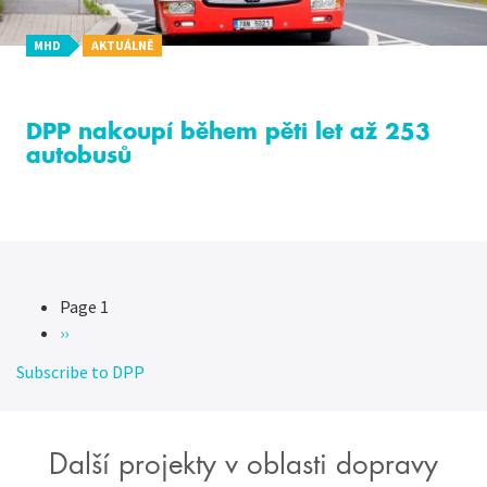
MHD
AKTUÁLNĚ
DPP nakoupí během pěti let až 253
autobusů
Page 1
Pagination
Následující
››
stránka
Subscribe to DPP
Další projekty v oblasti dopravy