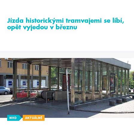
Jízda historickými tramvajemi se líbí,
opět vyjedou v březnu
MHD
AKTUÁLNĚ