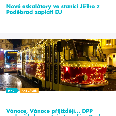
Nové eskalátory ve stanici Jiřího z
Poděbrad zaplatí EU
MHD
AKTUÁLNĚ
Vánoce, Vánoce přijíždějí... DPP