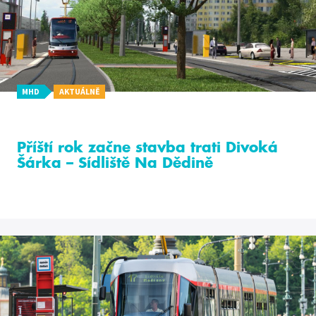
MHD
AKTUÁLNĚ
Příští rok začne stavba trati Divoká
Šárka – Sídliště Na Dědině