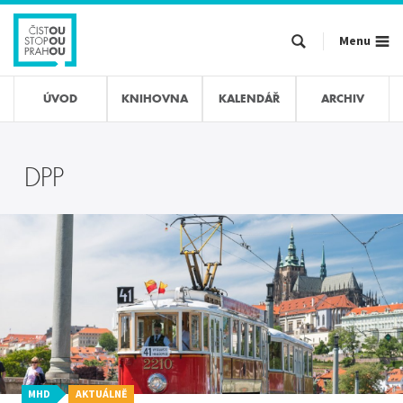
Přejít
k
Menu
hlavnímu
obsahu
ÚVOD
KNIHOVNA
KALENDÁŘ
ARCHIV
DPP
MHD
AKTUÁLNĚ