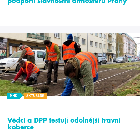
podpořil slavnostní atmosféru Prahy
MHD
AKTUÁLNĚ
Vědci a DPP testují odolnější travní
koberce