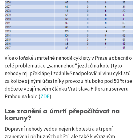
Více o loňské smrtelné nehodě cyklisty v Praze a obecně o
celé problematice „samonehod“ jezdců na kole (tyto
nehody mj. překlápějí zdánlivě nadpoloviční vinu cyklistů
za kolize s jinými účastníky provozu hluboko pod 50 %) se
dočtete v zajímavém článku Vratislava Fillera na serveru
Prahou na kole (
ZDE
).
Lze zranění a úmrtí přepočítávat na
koruny?
Dopravní nehody vedou nejen k bolesti a utrpení
zraněných i příbuzných obětí, ale také k výrazným