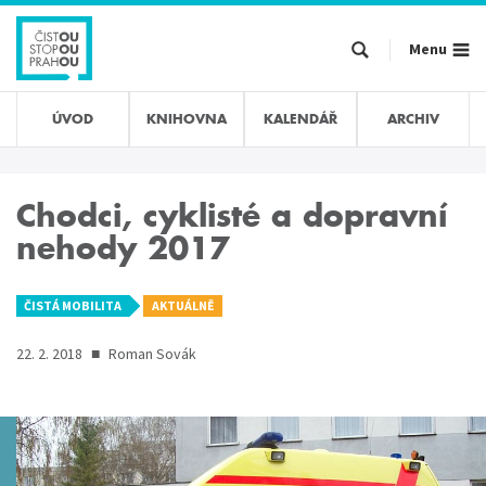
Přejít
k
Menu
hlavnímu
obsahu
ÚVOD
KNIHOVNA
KALENDÁŘ
ARCHIV
Chodci, cyklisté a dopravní
nehody 2017
ČISTÁ MOBILITA
AKTUÁLNĚ
22. 2. 2018
■
Roman Sovák