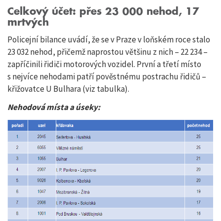
Celkový účet: přes 23 000 nehod, 17
mrtvých
Policejní bilance uvádí, že se v Praze v loňském roce stalo
23 032 nehod, přičemž naprostou většinu z nich – 22 234 –
zapříčinili řidiči motorových vozidel. První a třetí místo
s nejvíce nehodami patří pověstnému postrachu řidičů –
křižovatce U Bulhara (viz tabulka).
Nehodová místa a úseky: