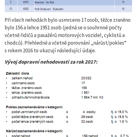
Při všech nehodách bylo usmrceno 17 osob, těžce zraněno
bylo 156 a lehce 1951 osob (jedná se o souhrnné počty
včetně řidičů a pasažérů motorových vozidel, cyklistů a
chodců). Přehledně a včetně porovnání
„nárůst/pokles“
s rokem 2016 to ukazují následující údaje.
Vývoj dopravní nehodovosti za rok 2017: