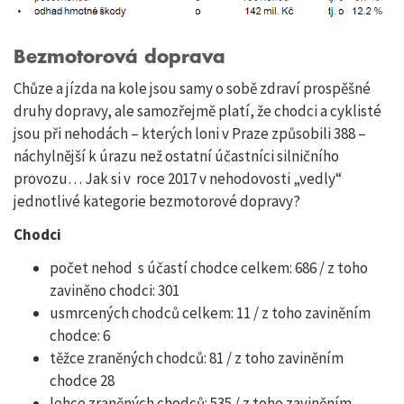
Bezmotorová doprava
Chůze a jízda na kole jsou samy o sobě zdraví prospěšné
druhy dopravy, ale samozřejmě platí, že chodci a cyklisté
jsou při nehodách – kterých loni v Praze způsobili 388 –
náchylnější k úrazu než ostatní účastníci silničního
provozu… Jak si v roce 2017 v nehodovosti „vedly“
jednotlivé kategorie bezmotorové dopravy?
Chodci
počet nehod
s účastí chodce celkem: 686 / z toho
zaviněno chodci: 301
usmrcených chodců celkem: 11 / z toho zaviněním
chodce: 6
těžce zraněných chodců: 81 / z toho zaviněním
chodce 28
lehce zraněných chodců: 535 / z toho zaviněním