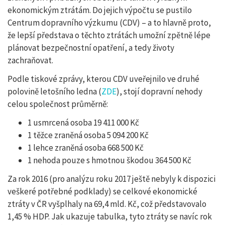
ekonomickým ztrátám. Do jejich výpočtu se pustilo
Centrum dopravního výzkumu (CDV) – a to hlavně proto,
že lepší představa o těchto ztrátách umožní zpětně lépe
plánovat bezpečnostní opatření, a tedy životy
zachraňovat.
Podle tiskové zprávy, kterou CDV uveřejnilo ve druhé
polovině letošního ledna (
ZDE
), stojí dopravní nehody
celou společnost průměrně:
1 usmrcená osoba 19 411 000 Kč
1 těžce zraněná osoba 5 094 200 Kč
1 lehce zraněná osoba 668 500 Kč
1 nehoda pouze s hmotnou škodou 364 500 Kč
Za rok 2016 (pro analýzu roku 2017 ještě nebyly k dispozici
veškeré potřebné podklady) se celkové ekonomické
ztráty v ČR vyšplhaly na 69,4 mld. Kč, což představovalo
1,45 % HDP. Jak ukazuje tabulka, tyto ztráty se navíc rok