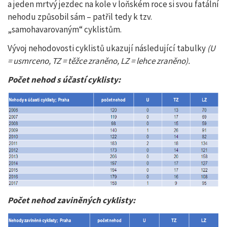
a jeden mrtvý jezdec na kole v loňském roce si svou fatální
nehodu způsobil sám – patřil tedy k tzv.
„samohavarovaným“ cyklistům.
Vývoj nehodovosti cyklistů ukazují následující tabulky
(U
= usmrceno, TZ = těžce zraněno, LZ = lehce zraněno).
Počet nehod s účastí cyklisty:
Počet nehod zaviněných cyklisty: