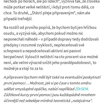
nechodí po horách, ale po lidech“, vyznívá tak, že člověka
může potkat velké neštěstí, i když proti tomu dělá, co
chce. To druhé, „Štěstí přeje připraveným“, nám ale
připadá trefnější.
Na rozdíl od prvního popírá, že bychom byli jen hříčkou
osudu, a vyzývá nás, abychom pokud možno nic
neponechali náhodě – v případě dopravy tedy dodržovali
předpisy i rozumné zvyklosti, nepřeceňovali své
schopnosti a nepodceňovali aktivní ani pasivní
bezpečnost. Vyloučit neštěstí na sto procent sice možné
není, ale velmi výrazně snížit jeho pravděpodobnost, to
možné je a stojí to za to.
A připraveni bychom měli být také na eventuální poskytnutí
první pomoci… Možnost, jak si po čase v tomto směru
udělat smysluplné opáčko, nabízí například
ZDrSEM
.
Zážitkové kurzy první pomoci jsou každopádně mnohem
účinnější než sebelépe míněná teoretická „nalejvárna“.