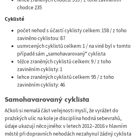
chodce 235
Cyklisté
počet nehod s účastí cyklisty celkem: 158 / z toho
zaviněno cyklistou: 87
usmrcených cyklistů celkem: 1 / na vině byl v tomto
případě sám „samohavarovaný“ cyklista
těžce zraněných cyklistů celkem: 9 / z toho
zaviněním cyklisty: 1
lehce zraněných cyklistů celkem: 95 / z toho
zaviněním cyklisty: 46
Samohavarovaný cyklista
Ačkoli si nemalá část veřejnosti myslí, že vyrážet do
pražských ulic na kole je disciplína hodná sebevrahů,
údaje ukazují něco jiného: v letech 2012–2016 v hlavním
městě při dopravních nehodách nezahynul žádný cyklista