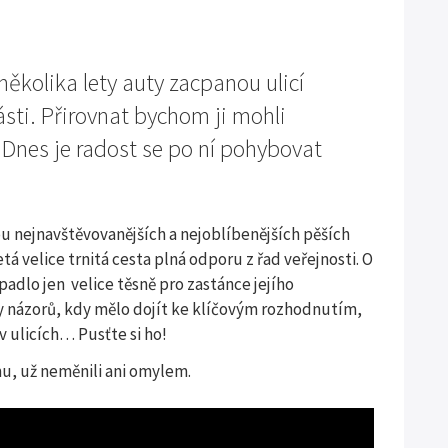
několika lety auty zacpanou ulicí
sti. Přirovnat bychom ji mohli
 Dnes je radost se po ní pohybovat
ou nejnavštěvovanějších a nejoblíbenějších pěších
tá velice trnitá cesta plná odporu z řad veřejnosti. O
adlo jen velice těsně pro zastánce jejího
ny názorů, kdy mělo dojít ke klíčovým rozhodnutím,
v ulicích… Pusťte si ho!
, už neměnili ani omylem.