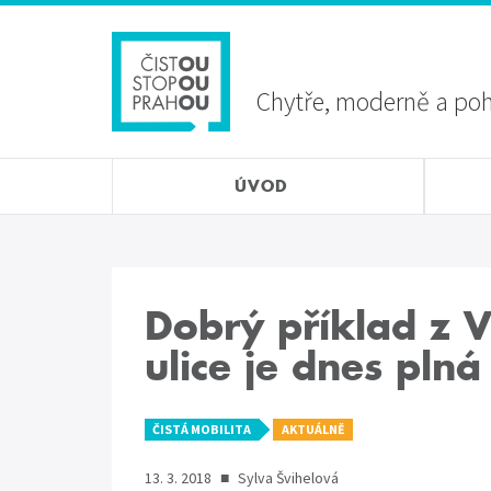
Přejít
Sekundární
k
menu
hlavnímu
obsahu
Chytře, moderně a po
ÚVOD
Dobrý příklad z 
ulice je dnes pln
ČISTÁ MOBILITA
AKTUÁLNĚ
13. 3. 2018
■
Sylva Švihelová