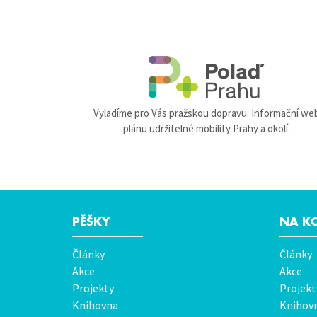
Vyladíme pro Vás pražskou dopravu. Informační we
plánu udržitelné mobility Prahy a okolí.
PĚŠKY
NA K
Hlavní
Články
Články
menu
Akce
Akce
Projekty
Projekt
Knihovna
Knihov