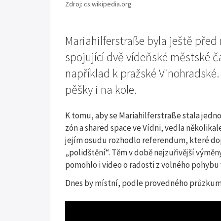
Zdroj: cs.wikipedia.org
Mariahilferstraße byla ještě před 
spojující dvě vídeňské městské čá
například k pražské Vinohradské.
pěšky i na kole.
K tomu, aby se Mariahilferstraße stala jedn
zón a shared space ve Vídni, vedla několikale
jejím osudu rozhodlo referendum, které dop
„polidštění“. Těm v době nejzuřivější výmě
pomohlo i video o radosti z volného pohybu 
Dnes by místní, podle provedného průzkumu