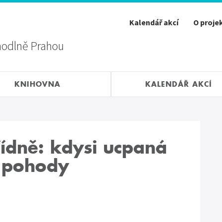
Kalendář akcí
O proje
hodlně Prahou
KNIHOVNA
KALENDÁŘ AKCÍ
Vídně: kdysi ucpaná
á pohody