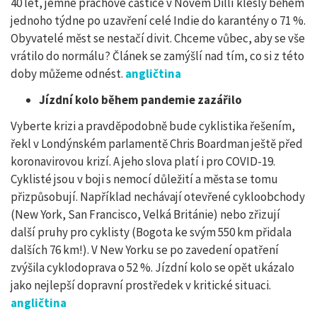
40 let, jemné prachové částice v Novém Dillí klesly během
jednoho týdne po uzavření celé Indie do karantény o 71 %.
Obyvatelé měst se nestačí divit. Chceme vůbec, aby se vše
vrátilo do normálu? Článek se zamýšlí nad tím, co si z této
doby můžeme odnést.
angličtina
Jízdní kolo během pandemie zazářilo
Vyberte krizi a pravděpodobně bude cyklistika řešením,
řekl v Londýnském parlamentě Chris Boardman ještě před
koronavirovou krizí. A jeho slova platí i pro COVID-19.
Cyklisté jsou v boji s nemocí důležití a města se tomu
přizpůsobují. Například nechávají otevřené cykloobchody
(New York, San Francisco, Velká Británie) nebo zřizují
další pruhy pro cyklisty (Bogota ke svým 550 km přidala
dalších 76 km!). V New Yorku se po zavedení opatření
zvýšila cyklodoprava o 52 %. Jízdní kolo se opět ukázalo
jako nejlepší dopravní prostředek v kritické situaci.
angličtina