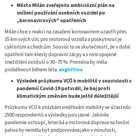
Město Milán zveřejnilo ambiciózní plán na
snížení používání osobních vozidel po
„
koronavirových" opatřeních
Milán chce v reakci na zasažení koronavirem uzavřít přes
35 km svých ulic pro motorová vozidla a poskytnout je
cyklistům a chodcům. Souvisí to se skutečností, že v době
opatření tam klesly dopravní zácpy a s nimi spojené
znečištění ovzduší o 30–75 %. Proměna by měla
proběhnout během léta.
angličtina
Výsledek průzkumu VCÖ k mobilitě v souvislosti s
pandemií Covid-19 potvrdil, že boj proti
klimatickým změnám bude ještě důležitější
Průzkumu VCÖ k otázkám směřování mobility se účastnilo
2500 respondentů a výsledky jsou jasné: Jakmile
pandemie ustoupí, letecká a motorová doprava na fosilní
paliva by neměla být podporována jako v minulosti,