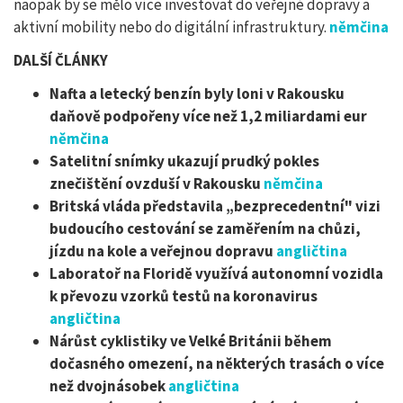
naopak by se mělo více investovat do veřejné dopravy a
aktivní mobility nebo do digitální infrastruktury.
němčina
DALŠÍ ČLÁNKY
Nafta a letecký benzín byly loni v Rakousku
daňově podpořeny více než 1,2 miliardami eur
němčina
Satelitní snímky ukazují prudký pokles
znečištění ovzduší v Rakousku
němčina
Britská vláda představila „bezprecedentní" vizi
budoucího cestování se zaměřením na chůzi,
jízdu na kole a veřejnou dopravu
angličtina
Laboratoř na Floridě využívá autonomní vozidla
k převozu vzorků testů na koronavirus
angličtina
Nárůst cyklistiky ve Velké Británii během
dočasného omezení, na některých trasách o více
než dvojnásobek
angličtina