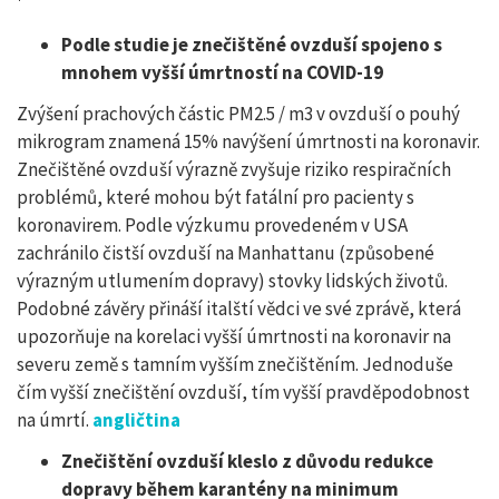
Podle studie je znečištěné ovzduší spojeno s
mnohem vyšší úmrtností na COVID-19
Zvýšení prachových částic PM2.5 / m3 v ovzduší o pouhý
mikrogram znamená 15% navýšení úmrtnosti na koronavir.
Znečištěné ovzduší výrazně zvyšuje riziko respiračních
problémů, které mohou být fatální pro pacienty s
koronavirem. Podle výzkumu provedeném v USA
zachránilo čistší ovzduší na Manhattanu (způsobené
výrazným utlumením dopravy) stovky lidských životů.
Podobné závěry přináší italští vědci ve své zprávě, která
upozorňuje na korelaci vyšší úmrtnosti na koronavir na
severu země s tamním vyšším znečištěním. Jednoduše
čím vyšší znečištění ovzduší, tím vyšší pravděpodobnost
na úmrtí.
angličtina
Znečištění ovzduší kleslo z důvodu redukce
dopravy během karantény na minimum