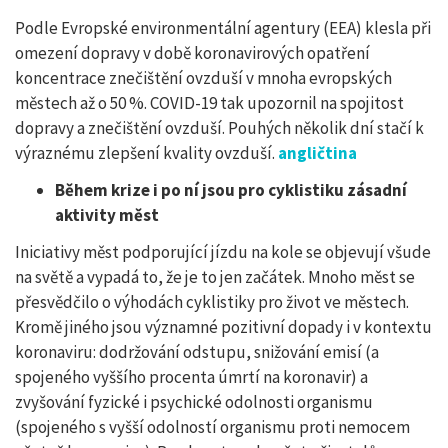
Podle Evropské environmentální agentury (EEA) klesla při
omezení dopravy v době koronavirových opatření
koncentrace znečištění ovzduší v mnoha evropských
městech až o 50 %. COVID-19 tak upozornil na spojitost
dopravy a znečištění ovzduší. Pouhých několik dní stačí k
výraznému zlepšení kvality ovzduší.
angličtina
Během krize i po ní jsou pro cyklistiku zásadní
aktivity měst
Iniciativy měst podporující jízdu na kole se objevují všude
na světě a vypadá to, že je to jen začátek. Mnoho měst se
přesvědčilo o výhodách cyklistiky pro život ve městech.
Kromě jiného jsou významné pozitivní dopady i v kontextu
koronaviru: dodržování odstupu, snižování emisí (a
spojeného vyššího procenta úmrtí na koronavir) a
zvyšování fyzické i psychické odolnosti organismu
(spojeného s vyšší odolností organismu proti nemocem