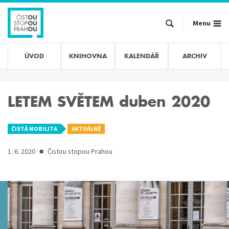
Přejít
k
Menu
hlavnímu
obsahu
ÚVOD
KNIHOVNA
KALENDÁŘ
ARCHIV
LETEM SVĚTEM duben 2020
ČISTÁ MOBILITA
AKTUÁLNĚ
1. 6. 2020
■
Čistou stopou Prahou