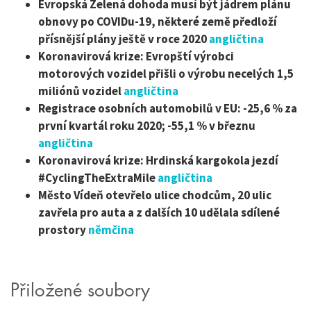
Evropská Zelená dohoda musí být jádrem plánu
obnovy po COVIDu-19, některé země předloží
přísnější plány ještě v roce 2020
angličtina
Koronavirová krize: Evropští výrobci
motorových vozidel přišli o výrobu necelých 1,5
miliónů vozidel
angličtina
Registrace osobních automobilů v EU: -25,6 % za
první kvartál roku 2020; -55,1 % v březnu
angličtina
Koronavirová krize: Hrdinská kargokola jezdí
#CyclingTheExtraMile
angličtina
Město Vídeň otevřelo ulice chodcům, 20 ulic
zavřela pro auta a z dalších 10 udělala sdílené
prostory
němčina
Přiložené soubory