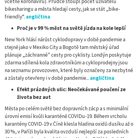
včetně koronaviru). Prudce stoupl počet uživatelů
bikesharingu a města hledají cesty, jak se stát „bike-
friendly“.
angličtina
Proč je v 99 % měst na světě jízda na kole lepší
New York hlásí nárůst cyklodopravy v době pandemie a
stejně jako v Mexiko City a Bogotě tam městský úřad
plánuje „záchranné" cesty pro cyklisty. Londýn poskytuje
zdarma sdílená kola zdravotníkům a cykloprodejny jsou
na seznamu provozoven, které byly označeny za nezbytné
a zůstaly otevřeny i v době pandemie...
angličtina
Efekt prázdných ulic: Neočekávané poučení ze
života bez aut
Města po celém světě bez dopravních zácp a s minimální
úrovní emisí kvůli karanténě COVIDu-19. Během vrcholu
karantény COVID-19 v Číně klesla hladina oxidů dusíku až o
30 %, v Paříži byla kvalita ovzduší nejlepší za posledních