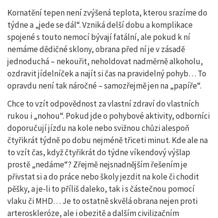
Kornatění tepen není zvýšená teplota, kterou srazíme do
týdne a „jede se dál“. Vzniká delší dobu a komplikace
spojené s touto nemocí bývají fatální, ale pokud k ní
nemáme dědičné sklony, obrana před ní je v zásadě
jednoduchá – nekouřit, neholdovat nadměrně alkoholu,
ozdravit jídelníček a najít si čas na pravidelný pohyb… To
opravdu není tak náročné – samozřejmě jen na „papíře“.
Chce to vzít odpovědnost za vlastní zdraví do vlastních
rukou i „nohou“. Pokud jde o pohybové aktivity, odborníci
doporučují jízdu na kole nebo svižnou chůzi alespoň
čtyřikrát týdně po dobu nejméně třiceti minut. Kde ale na
to vzít čas, když čtyřikrát do týdne víkendový výšlap
prostě „nedáme“? Zřejmě nejsnadnějším řešením je
přivstat si a do práce nebo školy jezdit na kole či chodit
pěšky, a je-li to příliš daleko, tak i s částečnou pomocí
vlaku či MHD… Je to ostatně skvělá obrana nejen proti
arteroskleróze, ale i obezitě a dalším civilizačním