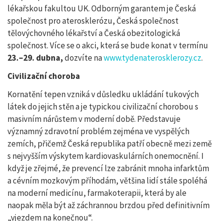
lékařskou fakultou UK. Odborným garantem je Česká
společnost pro aterosklerózu, Česká společnost
tělovýchovného lékařství a Česká obezitologická
společnost. Více se o akci, která se bude konat v termínu
23.–29. dubna,
dozvíte na
www.tydenaterosklerozy.cz
.
Civilizační choroba
Kornatění tepen vzniká v důsledku ukládání tukových
látek do jejich stěn a je typickou civilizační chorobou s
masivním nárůstem v moderní době. Představuje
významný zdravotní problém zejména ve vyspělých
zemích, přičemž Česká republika patří obecně mezi země
s nejvyšším výskytem kardiovaskulárních onemocnění. I
když je zřejmé, že prevencí lze zabránit mnoha infarktům
a cévním mozkovým příhodám, většina lidí stále spoléhá
na moderní medicínu, farmakoterapii, která by ale
naopak měla být až záchrannou brzdou před definitivním
„vjezdem na konečnou“.