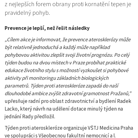
z nejlepších forem obrany proti kornatění tepen je
pravidelný pohyb.
Prevence je lepší, než řešit následky
„Cílem akce je informovat, že prevence aterosklerózy může
být relativně jednoduchá a každý může například
pohybovou aktivitou zlepšit svoji životní prognózu. Po celý
týden budou na dvou místech v Praze probíhat praktické
edukace životního stylu s možností vyzkoušet si pohybové
aktivity při monitoringu základních biologických
parametrů. Týden proti ateroskleróze zapadá do naší
dlouhodobé ambice zvýšit zdravotní gramotnost Pražanů,”
upřesňuje radní pro oblast zdravotnictví a bydlení Radek
Lacko, který návrh na udělení dotace minulý týden na
jednání Rady předložil.
Týden proti ateroskleróze organizuje VŠTJ Medicina Praha
ve spolupráci s Všeobecnou fakultní nemocnicí a l.