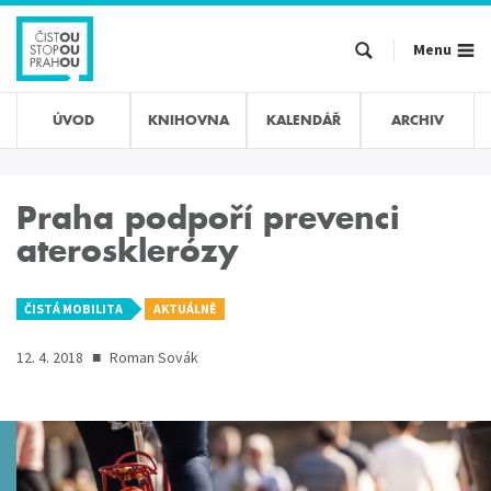
Přejít
k
Menu
hlavnímu
obsahu
ÚVOD
KNIHOVNA
KALENDÁŘ
ARCHIV
Praha podpoří prevenci
aterosklerózy
ČISTÁ MOBILITA
AKTUÁLNĚ
12. 4. 2018
■
Roman Sovák