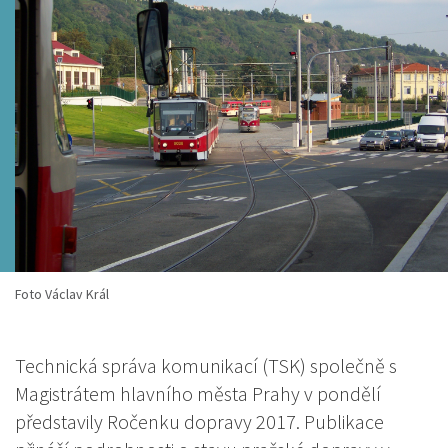
Foto Václav Král
Technická správa komunikací (TSK) společně s
Magistrátem hlavního města Prahy v pondělí
představily Ročenku dopravy 2017. Publikace