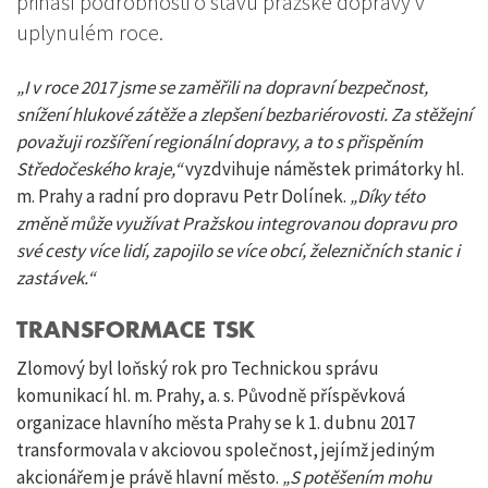
přináší podrobnosti o stavu pražské dopravy v
uplynulém roce.
„I v roce 2017 jsme se zaměřili na dopravní bezpečnost,
snížení hlukové zátěže a zlepšení bezbariérovosti. Za stěžejní
považuji rozšíření regionální dopravy, a to s přispěním
Středočeského kraje,“
vyzdvihuje náměstek primátorky hl.
m. Prahy a radní pro dopravu Petr Dolínek.
„Díky této
změně může využívat Pražskou integrovanou dopravu pro
své cesty více lidí, zapojilo se více obcí, železničních stanic i
zastávek.“
TRANSFORMACE TSK
Zlomový byl loňský rok pro Technickou správu
komunikací hl. m. Prahy, a. s. Původně příspěvková
organizace hlavního města Prahy se k 1. dubnu 2017
transformovala v akciovou společnost, jejímž jediným
akcionářem je právě hlavní město.
„S potěšením mohu