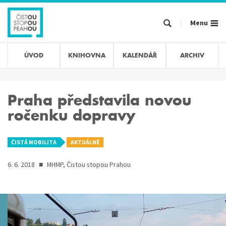
Přejít
k
Menu
hlavnímu
obsahu
ÚVOD
KNIHOVNA
KALENDÁŘ
ARCHIV
Praha představila novou
ročenku dopravy
ČISTÁ MOBILITA
AKTUÁLNĚ
6. 6. 2018
■
MHMP, Čistou stopou Prahou