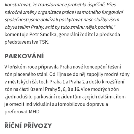
konstatovat, že transformace proběhla úspěšně. Přes
náročné změny organizace práce i samotného fungování
společnosti jsme dokázali poskytovat naše služby všem
obyvatelům Prahy, aniž by tuto změnu nějak pocítili,“
komentuje Petr Smolka, generální ředitel a předseda
představenstva TSK.
PARKOVÁNÍ
V loňském roce připravila Praha nové koncepční řešení
zón placeného stání. Od října se do něj zapojily modré zóny
v městských částech Praha 1 a Praha 2 a došlo k rozšíření
zón na části území Prahy 5, 6, 8 a 16. Více modrých zón
zjednodušilo parkování rezidentům a jejich dalším cílem
je omezit individuální automobilovou dopravu a
preferovat MHD.
ŘÍČNÍ PŘÍVOZY