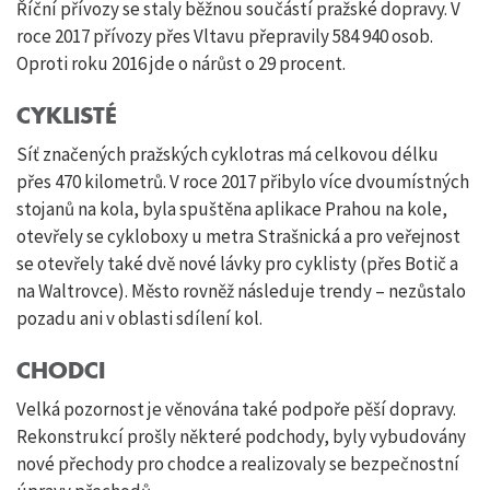
Říční přívozy se staly běžnou součástí pražské dopravy. V
roce 2017 přívozy přes Vltavu přepravily 584 940 osob.
Oproti roku 2016 jde o nárůst o 29 procent.
CYKLISTÉ
Síť značených pražských cyklotras má celkovou délku
přes 470 kilometrů. V roce 2017 přibylo více dvoumístných
stojanů na kola, byla spuštěna aplikace Prahou na kole,
otevřely se cykloboxy u metra Strašnická a pro veřejnost
se otevřely také dvě nové lávky pro cyklisty (přes Botič a
na Waltrovce). Město rovněž následuje trendy – nezůstalo
pozadu ani v oblasti sdílení kol.
CHODCI
Velká pozornost je věnována také podpoře pěší dopravy.
Rekonstrukcí prošly některé podchody, byly vybudovány
nové přechody pro chodce a realizovaly se bezpečnostní