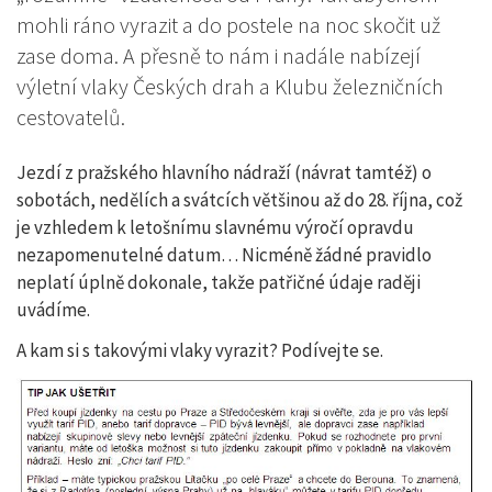
mohli ráno vyrazit a do postele na noc skočit už
zase doma. A přesně to nám i nadále nabízejí
výletní vlaky Českých drah a Klubu železničních
cestovatelů.
Jezdí z pražského hlavního nádraží (návrat tamtéž) o
sobotách, nedělích a svátcích většinou až do 28. října, což
je vzhledem k letošnímu slavnému výročí opravdu
nezapomenutelné datum… Nicméně žádné pravidlo
neplatí úplně dokonale, takže patřičné údaje raději
uvádíme.
A kam si s takovými vlaky vyrazit? Podívejte se.