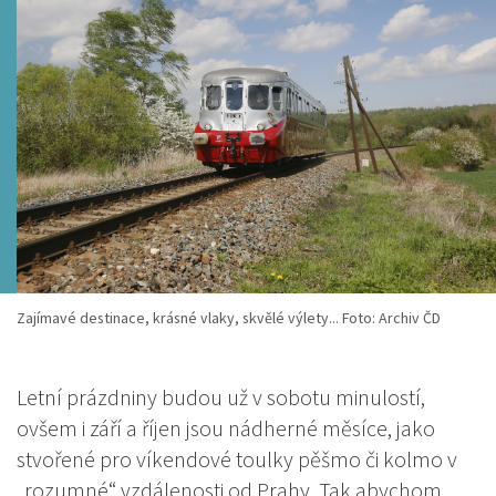
Zajímavé destinace, krásné vlaky, skvělé výlety... Foto: Archiv ČD
Letní prázdniny budou už v sobotu minulostí,
ovšem i září a říjen jsou nádherné měsíce, jako
stvořené pro víkendové toulky pěšmo či kolmo v
„rozumné“ vzdálenosti od Prahy. Tak abychom