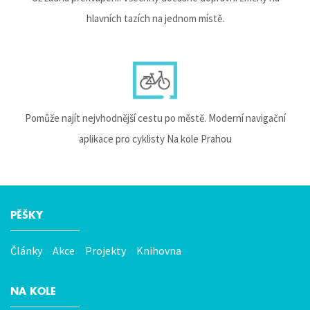
hlavních tazích na jednom místě.
Pomůže najít nejvhodnější cestu po městě. Moderní navigační
aplikace pro cyklisty Na kole Prahou
PĚŠKY
Hlavní
menu
Články
Akce
Projekty
Knihovna
NA KOLE