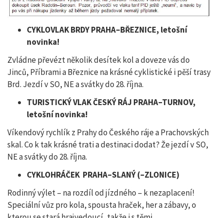
CYKLOVLAK BRDY PRAHA–BŘEZNICE, letošní
novinka!
Zvládne převézt několik desítek kol a doveze vás do
Jinců, Příbrami a Březnice na krásné cyklistické i pěší trasy
Brd. Jezdí v SO, NE a svátky do 28. října.
TURISTICKÝ VLAK ČESKÝ RÁJ PRAHA–TURNOV,
letošní novinka!
Víkendový rychlík z Prahy do Českého ráje a Prachovských
skal. Co k tak krásné trati a destinaci dodat? Že jezdí v SO,
NE a svátky do 28. října.
CYKLOHRÁČEK PRAHA–SLANÝ (–ZLONICE)
Rodinný výlet – na rozdíl od jízdného – k nezaplacení!
Speciální vůz pro kola, spousta hraček, her a zábavy, o
kterou se stará hrajvedoucí, takže i s těmi