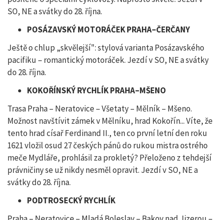
SO, NE a svátky do 28. října.
POSÁZAVSKÝ MOTORÁČEK PRAHA–ČERČANY
Ještě o chlup „skvělejší": stylová varianta Posázavského
pacifiku – romantický motoráček. Jezdí v SO, NE a svátky
do 28. října.
KOKOŘÍNSKÝ RYCHLÍK PRAHA–MŠENO
Trasa Praha – Neratovice – Všetaty – Mělník – Mšeno.
Možnost navštívit zámek v Mělníku, hrad Kokořín... Víte, že
tento hrad císař Ferdinand II., ten co první letní den roku
1621 vložil osud 27 českých pánů do rukou mistra ostrého
meče Mydláře, prohlásil za prokletý? Přeloženo z tehdejší
právničiny se už nikdy nesměl opravit. Jezdí v SO, NE a
svátky do 28. října.
PODTROSECKÝ RYCHLÍK
Praha – Neratovice – Mladá Boleslav – Bakov nad Jizerou –