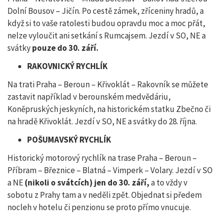
Dolní Bousov – Jičín. Po cestě zámek, zříceniny hradů, a
když si to vaše ratolesti budou opravdu moc a moc přát,
nelze vyloučit ani setkání s Rumcajsem. Jezdí v SO, NE a
svátky
pouze do 30. září.
RAKOVNICKÝ RYCHLÍK
Na trati Praha – Beroun – Křivoklát – Rakovník se můžete
zastavit například v berounském medvědáriu,
Koněpruských jeskyních, na historickém statku Zbečno či
na hradě Křivoklát. Jezdí v SO, NE a svátky do 28. října.
POŠUMAVSKÝ RYCHLÍK
Historický motorový rychlík na trase Praha – Beroun –
Příbram – Březnice – Blatná – Vimperk – Volary. Jezdí v SO
a NE
(nikoli o svátcích) jen do 30. září,
a to vždy v
sobotu z Prahy tam a v neděli zpět. Objednat si předem
nocleh v hotelu či penzionu se proto přímo vnucuje.