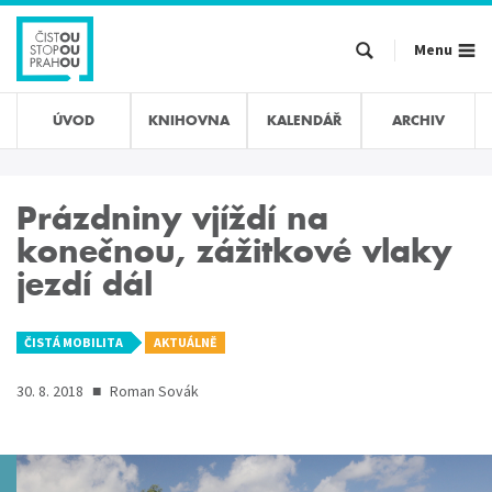
Přejít
k
Menu
hlavnímu
obsahu
ÚVOD
KNIHOVNA
KALENDÁŘ
ARCHIV
Prázdniny vjíždí na
konečnou, zážitkové vlaky
jezdí dál
ČISTÁ MOBILITA
AKTUÁLNĚ
30. 8. 2018
■
Roman Sovák