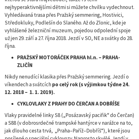
nejhyperaktivnějšími dětmi si můžete chvilku vydechnout.
Vyhledávaná trasa přes Pražský semmering, Hostivici,
Středokluky, Podlešín do Slaného. Až do Zlonic, kde je
vyhlášené železniční muzeum, pojedou odpolední spoje
už jen 29. září a 27. října 2018. Jezdí v SO, NE a svátky do 28.
října.
PRAŽSKÝ MOTORÁČEK PRAHA hl.n. – PRAHA-
ZLIČÍN
Nikdy nenudící klasika přes Pražský semmering. Jezdí o
víkendech a svátcích
po celý rok (s výjimkou týdne 24.
12. 2018 – 1. 1. 2019).
CYKLOVLAKY Z PRAHY DO ČERČAN A DOBŘÍŠE
Vlaky pravidelné linky S8 („Posázavský pacifik“ do Čerčan)
a S88 (v dobrosrdečné trampské hantýrce v narážce na to,
jak dlouho cesta trvá, „Praha–Paříž–Dobříš“), které jsou
posílené o speciální cyklovozy. Naprosto skvělé. Jezdí v