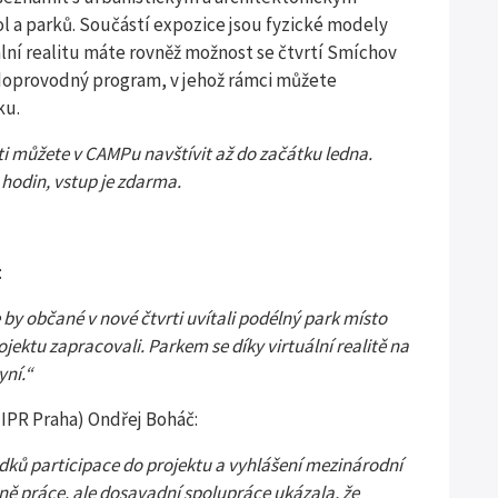
kol a parků. Součástí expozice jsou fyzické modely
tuální realitu máte rovněž možnost se čtvrtí Smíchov
ý doprovodný program, v jehož rámci můžete
ku.
ti můžete v CAMPu navštívit až do začátku ledna.
hodin, vstup je zdarma.
:
e by občan
é
v nové čtvrti uvítali podélný park místo
ektu zapracovali. Parkem se díky virtuální realitě na
yní.“
(IPR Praha) Ondřej Boháč:
dků participace do projektu a vyhlášení mezinárodní
dně práce, ale dosavadní spolupráce ukázala, že