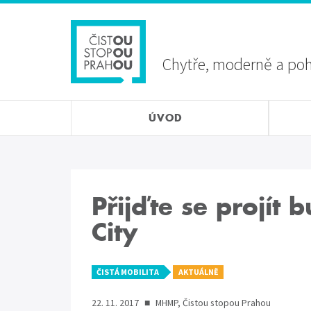
Přejít
Sekundární
k
menu
hlavnímu
obsahu
Chytře, moderně a po
ÚVOD
Přijďte se projít 
City
ČISTÁ MOBILITA
AKTUÁLNĚ
22. 11. 2017
■
MHMP, Čistou stopou Prahou