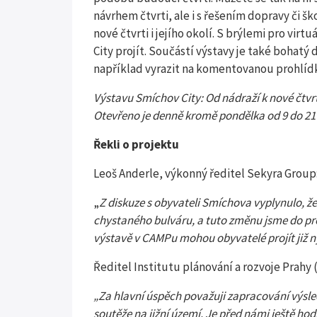
návrhem čtvrti, ale i s řešením dopravy či š
nové čtvrti i jejího okolí. S brýlemi pro vir
City projít. Součástí výstavy je také bohat
například vyrazit na komentovanou prohlíd
Výstavu Smíchov City: Od nádraží k nové čtvr
Otevřeno je denně kromě pondělka od 9 do 21 
Řekli o projektu
Leoš Anderle, výkonný ředitel Sekyra Group
„
Z diskuze s obyvateli Smíchova vyplynulo, ž
chystaného bulváru, a tuto změnu jsme do proj
výstavě v CAMPu mohou obyvatel
é
projít již n
Ředitel Institutu plánování a rozvoje Prahy 
„Za hlavní úspěch považuji zapracování výsle
soutěže na jižní území. Je před námi ještě ho