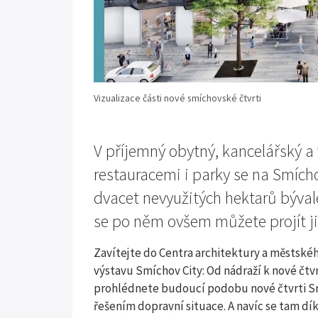
Vizualizace části nové smíchovské čtvrti
V příjemný obytný, kancelářský a 
restauracemi i parky se na Smíc
dvacet nevyužitých hektarů býval
se po něm ovšem můžete projít ji
Zavítejte do Centra architektury a městské
výstavu Smíchov City: Od nádraží k nové čtv
prohlédnete budoucí podobu nové čtvrti Smí
řešením dopravní situace. A navíc se tam 