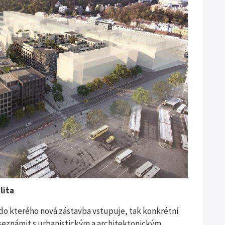
lita
 do kterého nová zástavba vstupuje, tak konkrétní
 seznámit s urbanistickým a architektonickým