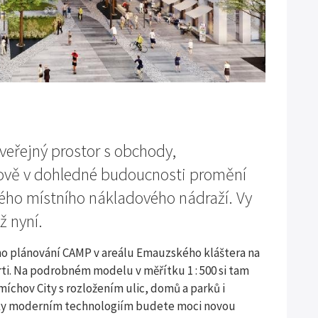
veřejný prostor s obchody,
hově v dohledné budoucnosti promění
ého místního nákladového nádraží. Vy
ž nyní.
ho plánování CAMP v areálu Emauzského kláštera na
rti. Na podrobném modelu v měřítku 1 : 500 si tam
chov City s rozložením ulic, domů a parků i
díky moderním technologiím budete moci novou