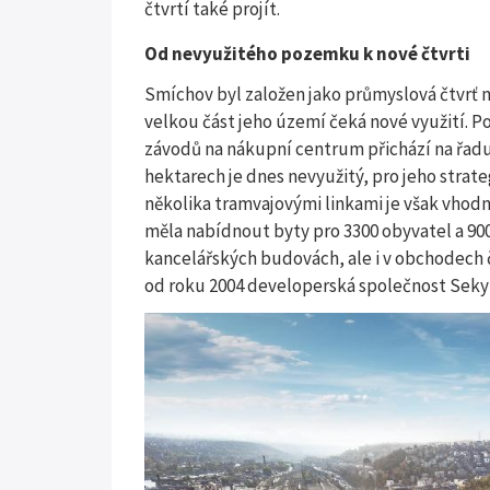
čtvrtí také projít.
Od nevyužitého pozemku k nové čtvrti
Smíchov byl založen jako průmyslová čtvrť na 
velkou část jeho území čeká nové využití. 
závodů na nákupní centrum přichází na řadu
hektarech je dnes nevyužitý, pro jeho stra
několika tramvajovými linkami je však vhod
měla nabídnout byty pro 3300 obyvatel a 900
kancelářských budovách, ale i v obchodech č
od roku 2004 developerská společnost Seky