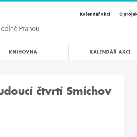
Kalendář akcí
O proje
hodlně Prahou
KNIHOVNA
KALENDÁŘ AKCÍ
budoucí čtvrtí Smíchov