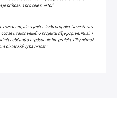
a je přínosem pro celé město
.“
 rozsahem, ale zejména kvůli propojení investora s
 což se u takto velkého projektu děje poprvé. Musím
odněty občanů a uzpůsobuje jim projekt, díky němuž
obrá občanská vybavenost.”