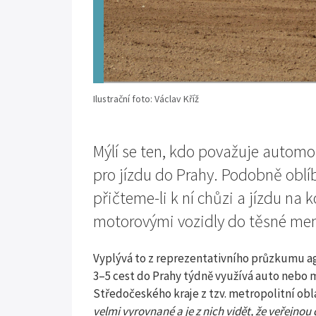
Ilustrační foto: Václav Kříž
Mýlí se ten, kdo považuje automo
pro jízdu do Prahy. Podobně oblí
přičteme-li k ní chůzi a jízdu na k
motorovými vozidly do těsné men
Vyplývá to z reprezentativního průzkumu a
3–5 cest do Prahy týdně využívá auto nebo 
Středočeského kraje z tzv. metropolitní obl
velmi vyrovnané a je z nich vidět, že veřejnou