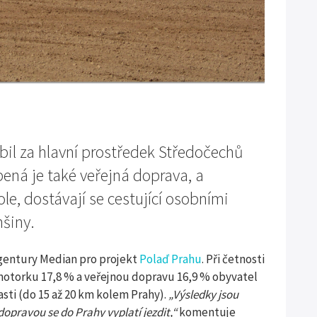
bil za hlavní prostředek Středočechů
bená je také veřejná doprava, a
ole, dostávají se cestující osobními
šiny.
gentury Median pro projekt
Polaď Prahu
. Při četnosti
motorku 17,8 % a veřejnou dopravu 16,9 % obyvatel
asti (do 15 až 20 km kolem Prahy).
„Výsledky jsou
 dopravou se do Prahy vyplatí jezdit,“
komentuje