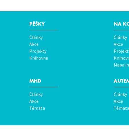
PĚŠKY
NA K
Hlavní
Články
Články
menu
Akce
Akce
Projekty
Projekt
Knihovna
Knihov
Mapa in
MHD
AUTE
Články
Články
Akce
Akce
Témata
Témat