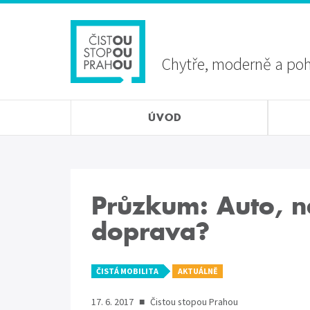
Přejít
Sekundární
k
menu
hlavnímu
obsahu
Chytře, moderně a po
ÚVOD
Průzkum: Auto, n
doprava?
ČISTÁ MOBILITA
AKTUÁLNĚ
17. 6. 2017
■
Čistou stopou Prahou