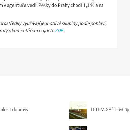
 v agentuře vedl. Pěšky do Prahy chodí 1,1 % a na
prostředky využívají jednotlivé skupiny podle pohlaví,
grafy s komentářem najdete
ZDE
.
nulosti dopravy
LETEM SVĚTEM říj