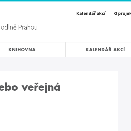
Kalendář akcí
O proje
hodlně Prahou
KNIHOVNA
KALENDÁŘ AKCÍ
ebo veřejná