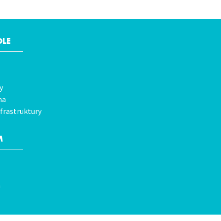
OLE
y
na
frastruktury
M
a