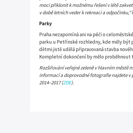
moci přiklonit k možnému řešení v létě zakvet
v době letních veder k rekreaci a odpočinku,“
Parky
Praha nezapomíná ani na péči o celoměstské 
parku u Petřínské rozhledny, kde měly být p
dětmi jistě udělá připravovaná stavba novéh
Kompletní dokončení by mělo proběhnout t
Rozšiřování veřejné zeleně v hlavním městě 
informací a doprovodné fotografie najdete v 
2014–2017 (
ZDE
).