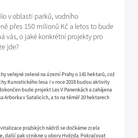
lo v oblasti parků, vodního
leně přes 150 milionů Kč a letos to bude
 vás, o jaké konkrétní projekty pro
ze jde?
chy veřejné zeleně na území Prahy o 141 hektarů, což
y Kunratického lesa. I v roce 2018 budou aktivity
ní: dokončen bude projekt Les V Panenkách a zahájena
a Arborka v Satalicích, a to na téměř 20 hektarech
italizace pražských nádrží se dočkáme zcela
e, další pak vznikne u obory Hvězda. Pokračovat