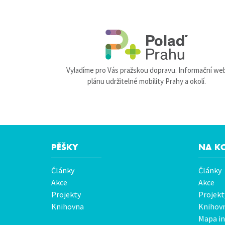
Vyladíme pro Vás pražskou dopravu. Informační we
plánu udržitelné mobility Prahy a okolí.
PĚŠKY
NA K
Hlavní
Články
Články
menu
Akce
Akce
Projekty
Projekt
Knihovna
Knihov
Mapa in