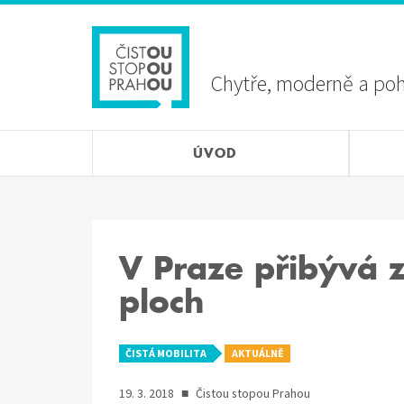
Přejít
Sekundární
k
menu
hlavnímu
obsahu
Chytře, moderně a po
ÚVOD
V Praze přibývá 
ploch
ČISTÁ MOBILITA
AKTUÁLNĚ
19. 3. 2018
■
Čistou stopou Prahou