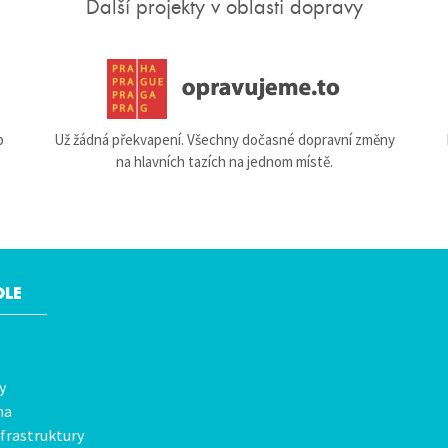
Další projekty v oblasti dopravy
b
Už žádná překvapení. Všechny dočasné dopravní změny
na hlavních tazích na jednom místě.
OLE
y
na
frastruktury