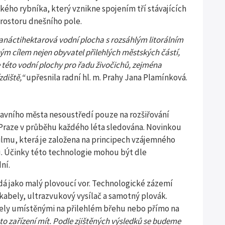
kého rybníka, který vznikne spojením tří stávajících
prostoru dnešního pole.
náctihektarová vodní plocha s rozsáhlým litorálním
m cílem nejen obyvatel přilehlých městských částí,
této vodní plochy pro řadu živočichů, zejména
zdiště,“
upřesnila radní hl. m. Prahy Jana Plamínková.
hlavního města nesoustředí pouze na rozšiřování
e v Praze v průběhu každého léta sledována. Novinkou
ofilmu, která je založena na principech vzájemného
u. Účinky této technologie mohou být dle
ní.
adá jako malý plovoucí vor. Technologické zázemí
kabely, ultrazvukový vysílač a samotný plovák.
anely umístěnými na přilehlém břehu nebo přímo na
to zařízení mít. Podle zjištěných výsledků se budeme