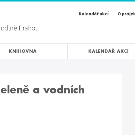
Kalendář akcí
O proje
hodlně Prahou
KNIHOVNA
KALENDÁŘ AKCÍ
zeleně a vodních