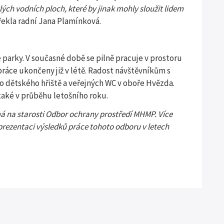
lých vodních ploch, které by jinak mohly sloužit lidem
řekla radní Jana Plamínková.
parky. V současné době se pilně pracuje v prostoru
ráce ukončeny již v létě. Radost návštěvníkům s
o dětského hřiště a veřejných WC v oboře Hvězda.
aké v průběhu letošního roku.
má na starosti Odbor ochrany prostředí MHMP. Více
prezentaci výsledků práce tohoto odboru v letech