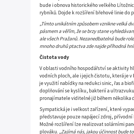
bude i obnova historického velkého Lítožnic
rybníků. Dojde k rozšíření břehové linie do 
„Tímto unikátním způsobem vznikne velká dva
pásmem a věřím, že se brzy stane vyhledávaný
ale všech Pražanů. Nezanedbatelná bude role 
mnoho druhů ptactva zde najde příhodná hní
Čistota vody
V oblasti vodního hospodářství se aktivity 
vodních ploch, ale i jejich čistotu, která j
je využití nabídky na redukci sinic, řas a bi
doplňování se kyslíku, bakterií a ultrazvuk
pronajímatele viditelné již během několika d
Sympatická je i velkost zařízení, které vyp
představuje pouze napájecí zdroj, přívodní 
Možné rozšíření lze realizovat solárními p
plováku.
„Zajímá nás, jakou účinnost bude to