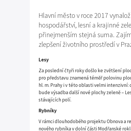
Hlavní město v roce 2017 vynaloži
hospodářství, lesní a krajinné ze
přinejmenším stejná suma. Zajímá
zlepšení životního prostředí v Pra
Lesy
Za poslední čtyři roky došlo ke zvětšení plo
pro představu znamená téměř polovinu ploch
hl. m. Prahy i v této oblasti velmi intenziv
bude výsadba další nové plochy zeleně – Les
stávajících polí.
Rybníky
V rámci dlouhodobého projektu Obnova a rev
nového rybníka v dolní části Modřanské rokl