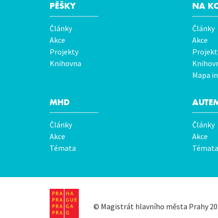
PĚŠKY
NA K
Hlavní
Články
Články
menu
Akce
Akce
Projekty
Projekt
Knihovna
Knihov
Mapa in
MHD
AUTE
Články
Články
Akce
Akce
Témata
Témat
©
Magistrát hlavního města Prahy
20