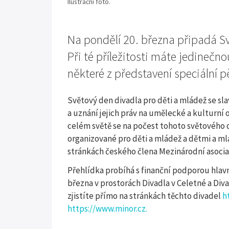
Ilustrační foto.
Na pondělí 20. března připadá Sv
Při té příležitosti máte jedinečn
některé z představení speciální p
Světový den divadla pro děti a mládež se sl
a uznání jejich práv na umělecké a kulturní
celém světě se na počest tohoto světového d
organizované pro děti a mládež a dětmi a ml
stránkách českého člena Mezinárodní asocia
Přehlídka probíhá s finanční podporou hlavn
března v prostorách Divadla v Celetné a Diva
zjistíte přímo na stránkách těchto divadel
h
https://www.minor.cz.