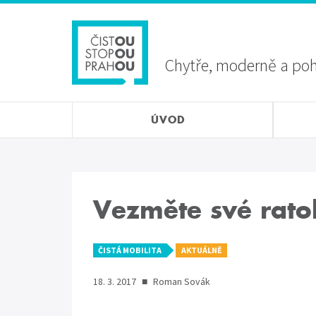
Přejít
Sekundární
k
menu
hlavnímu
obsahu
Chytře, moderně a po
ÚVOD
Vezměte své ratol
ČISTÁ MOBILITA
AKTUÁLNĚ
18. 3. 2017
■
Roman Sovák