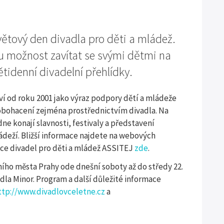
ětový den divadla pro děti a mládež.
ou možnost zavítat se svými dětmi na
ětidenní divadelní přehlídky.
aví od roku 2001 jako výraz podpory dětí a mládeže
 obohacení zejména prostřednictvím divadla. Na
ne konají slavnosti, festivaly a představení
ádeží. Bližší informace najdete na webových
ce divadel pro děti a mládež ASSITEJ
zde
.
ího města Prahy ode dnešní soboty až do středy 22.
dla Minor. Program a další důležité informace
ttp://www.divadlovceletne.cz
a