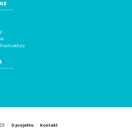
OLE
y
na
frastruktury
M
a
19
|
O projektu
|
Kontakt