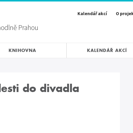
Kalendář akcí
O proje
hodlně Prahou
KNIHOVNA
KALENDÁŘ AKCÍ
esti do divadla