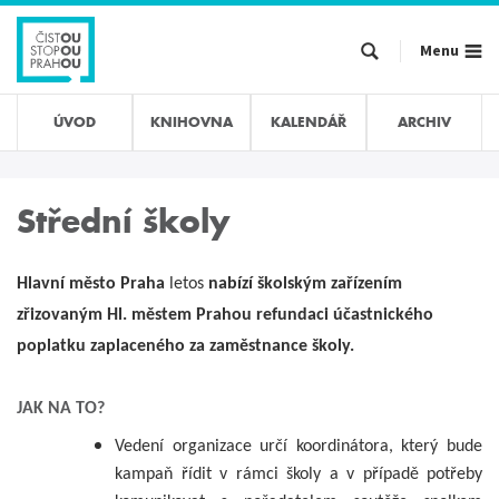
Přejít
k
Menu
hlavnímu
obsahu
ÚVOD
KNIHOVNA
KALENDÁŘ
ARCHIV
Střední školy
Hlavní město Praha
letos
nabízí školským zařízením
zřizovaným Hl. městem Prahou refundaci účastnického
poplatku zaplaceného za zaměstnance školy.
JAK NA TO?
Vedení organizace určí koordinátora, který bude
kampaň řídit v rámci školy a v případě potřeby