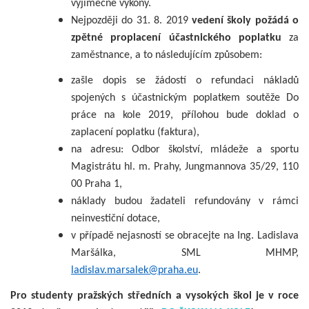
výjimečné výkony.
Nejpozději do 31. 8. 2019
vedení školy požádá o
zpětné proplacení účastnického poplatku
za
zaměstnance, a to následujícím způsobem:
zašle dopis se žádostí o refundaci nákladů
spojených s účastnickým poplatkem soutěže Do
práce na kole 2019, přílohou bude doklad o
zaplacení poplatku (faktura),
na adresu: Odbor školství, mládeže a sportu
Magistrátu hl. m. Prahy, Jungmannova 35/29, 110
00 Praha 1,
náklady budou žadateli refundovány v rámci
neinvestiční dotace,
v případě nejasností se obracejte na Ing. Ladislava
Maršálka, SML MHMP,
ladislav.marsalek@praha.eu
.
Pro studenty pražských středních a vysokých škol je v roce