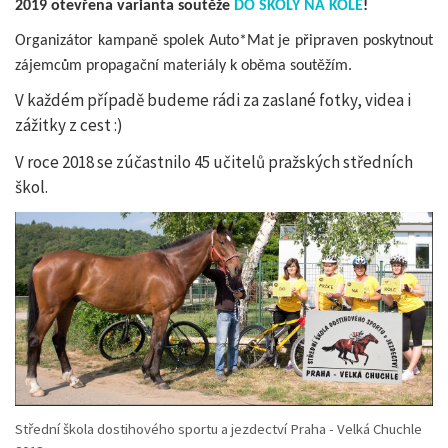
2019 otevřena varianta soutěže
DO ŠKOLY NA KOLE
!
Organizátor kampaně spolek Auto*Mat je připraven poskytnout
zájemcům propagační materiály k oběma soutěžím.
V každém případě budeme rádi za zaslané fotky, videa i
zážitky z cest :)
V roce 2018 se zúčastnilo 45 učitelů pražských středních
škol.
Střední škola dostihového sportu a jezdectví Praha - Velká Chuchle