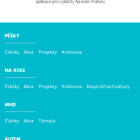
aplikace pro cyklisty Na kole Prahou
PĚŠKY
Hlavní
menu
Články
Akce
Projekty
Knihovna
NA KOLE
Články
Akce
Projekty
Knihovna
Mapa infrastruktury
MHD
Články
Akce
Témata
AUTEM