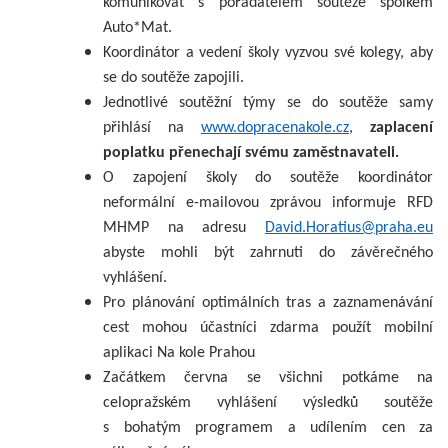
komunikovat s pořadatelem soutěže spolkem
Auto*Mat.
Koordinátor a vedení školy vyzvou své kolegy, aby
se do soutěže zapojili.
Jednotlivé soutěžní týmy se do soutěže samy
přihlásí na
www.dopracenakole.cz
,
zaplacení
poplatku přenechají svému zaměstnavateli.
O zapojení školy do soutěže koordinátor
neformální e-mailovou zprávou informuje RFD
MHMP na adresu
David.Horatius@praha.eu
abyste mohli být zahrnuti do závěrečného
vyhlášení.
Pro plánování optimálních tras a zaznamenávání
cest mohou účastníci zdarma použít mobilní
aplikaci Na kole Prahou
Začátkem června se všichni potkáme na
celopražském vyhlášení výsledků soutěže
s bohatým programem a udílením cen za