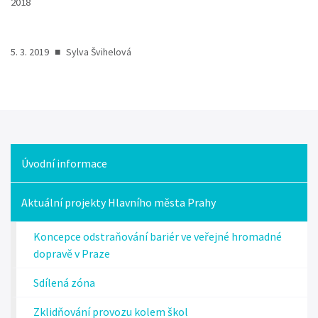
2018
5. 3. 2019
■
Sylva Švihelová
Úvodní informace
Knihovna
Aktuální projekty Hlavního města Prahy
Koncepce odstraňování bariér ve veřejné hromadné
dopravě v Praze
Sdílená zóna
Zklidňování provozu kolem škol