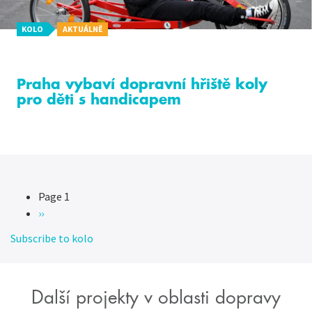
KOLO
AKTUÁLNĚ
Praha vybaví dopravní hřiště koly
pro děti s handicapem
Page 1
Pagination
Následující
››
stránka
Subscribe to kolo
Další projekty v oblasti dopravy