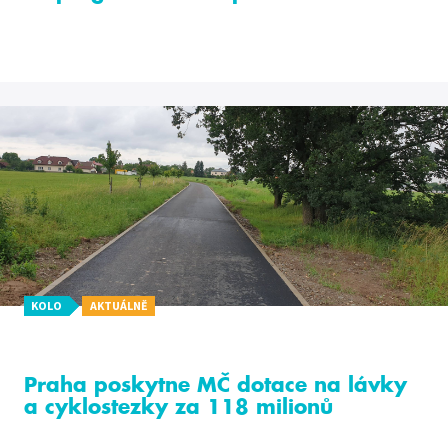
KOLO
AKTUÁLNĚ
Praha poskytne MČ dotace na lávky
a cyklostezky za 118 milionů