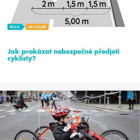
KOLO
AKTUÁLNĚ
Jak prokázat nebezpečné předjetí
cyklisty?