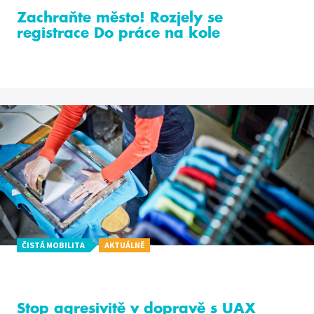
Zachraňte město! Rozjely se
registrace Do práce na kole
ČISTÁ MOBILITA
AKTUÁLNĚ
Stop agresivitě v dopravě s UAX