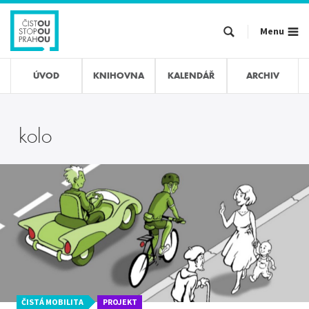
Přejít
k
Menu
hlavnímu
obsahu
ÚVOD
KNIHOVNA
KALENDÁŘ
ARCHIV
kolo
ČISTÁ MOBILITA
PROJEKT