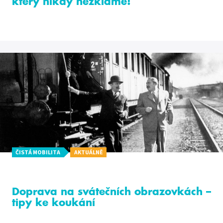
který nikdy nezklame!
ČISTÁ MOBILITA
AKTUÁLNĚ
Doprava na svátečních obrazovkách –
tipy ke koukání