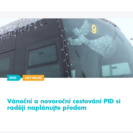
MHD
AKTUÁLNĚ
Vánoční a novoroční cestování PID si
raději naplánujte předem