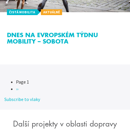
ČISTÁ MOBILITA
AKTUÁLNĚ
DNES NA EVROPSKÉM TÝDNU
MOBILITY – SOBOTA
Page 1
Pagination
Následující
››
stránka
Subscribe to vlaky
Další projekty v oblasti dopravy