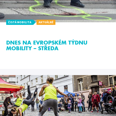
ČISTÁ MOBILITA
AKTUÁLNĚ
DNES NA EVROPSKÉM TÝDNU
MOBILITY – STŘEDA