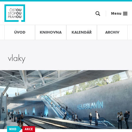
Přejít
k
Menu
hlavnímu
obsahu
ÚVOD
KNIHOVNA
KALENDÁŘ
ARCHIV
vlaky
MHD
AKCE