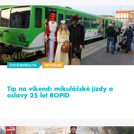
ČISTÁ MOBILITA
AKTUÁLNĚ
Tip na víkend: mikulášské jízdy a
oslavy 25 let ROPID