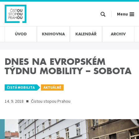
Přejít
k
Menu
hlavnímu
obsahu
ÚVOD
KNIHOVNA
KALENDÁŘ
ARCHIV
DNES NA EVROPSKÉM
TÝDNU MOBILITY – SOBOTA
ČISTÁ MOBILITA
AKTUÁLNĚ
14. 9. 2018
■
Čistou stopou Prahou