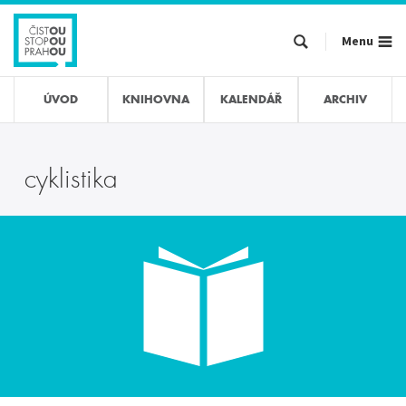
Přejít
k
Menu
hlavnímu
obsahu
ÚVOD
KNIHOVNA
KALENDÁŘ
ARCHIV
cyklistika