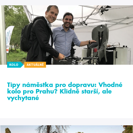
KOLO
AKTUÁLNĚ
Tipy náměstka pro dopravu: Vhodné
kolo pro Prahu? Klidně starší, ale
vychytané