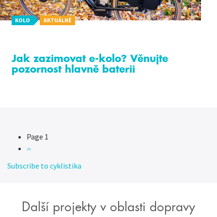
KOLO
AKTUÁLNĚ
Jak zazimovat e-kolo? Věnujte
pozornost hlavně baterii
Page 1
Pagination
Následující
››
stránka
Subscribe to cyklistika
Další projekty v oblasti dopravy