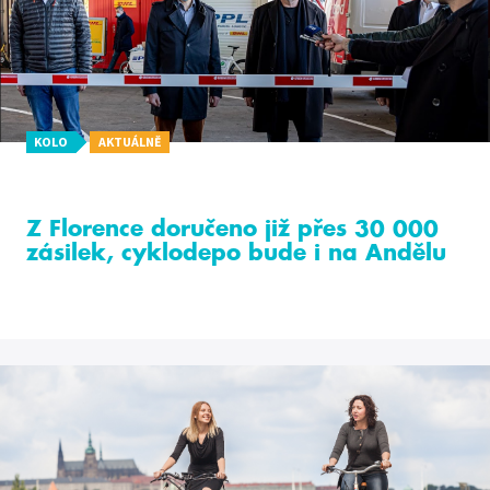
KOLO
AKTUÁLNĚ
Z Florence doručeno již přes 30 000
zásilek, cyklodepo bude i na Andělu