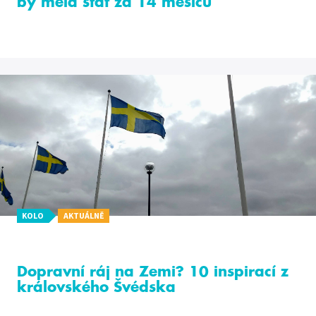
by měla stát za 14 měsíců
KOLO
AKTUÁLNĚ
Dopravní ráj na Zemi? 10 inspirací z
královského Švédska