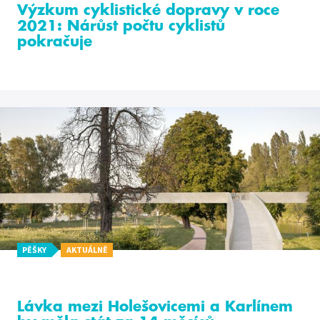
Výzkum cyklistické dopravy v roce
2021: Nárůst počtu cyklistů
pokračuje
PĚŠKY
AKTUÁLNĚ
Lávka mezi Holešovicemi a Karlínem