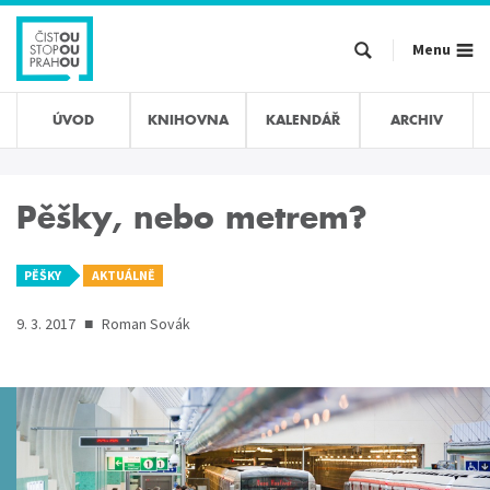
Přejít
k
Menu
hlavnímu
obsahu
ÚVOD
KNIHOVNA
KALENDÁŘ
ARCHIV
Pěšky, nebo metrem?
PĚŠKY
AKTUÁLNĚ
9. 3. 2017
■
Roman Sovák