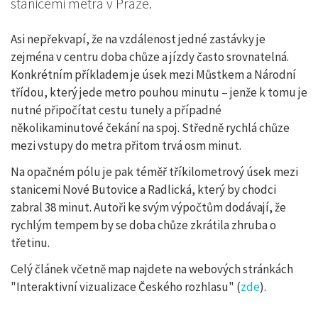
stanicemi metra v Praze.
Asi nepřekvapí, že na vzdálenost jedné zastávky je
zejména v centru doba chůze a jízdy často srovnatelná.
Konkrétním příkladem je úsek mezi Můstkem a Národní
třídou, který jede metro pouhou minutu – jenže k tomu je
nutné připočítat cestu tunely a případné
několikaminutové čekání na spoj. Středně rychlá chůze
mezi vstupy do metra přitom trvá osm minut.
Na opačném pólu je pak téměř tříkilometrový úsek mezi
stanicemi Nové Butovice a Radlická, který by chodci
zabral 38 minut. Autoři ke svým výpočtům dodávají, že
rychlým tempem by se doba chůze zkrátila zhruba o
třetinu.
Celý článek včetně map najdete na webových stránkách
"Interaktivní vizualizace Českého rozhlasu" (
zde
).