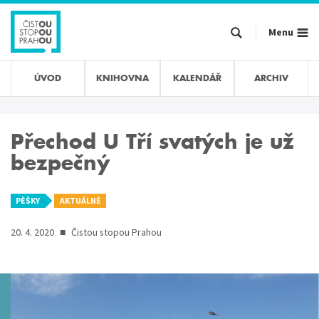
Přejít
k
Menu
hlavnímu
obsahu
ÚVOD
KNIHOVNA
KALENDÁŘ
ARCHIV
Přechod U Tří svatých je už
bezpečný
PĚŠKY
AKTUÁLNĚ
20. 4. 2020
■
Čistou stopou Prahou