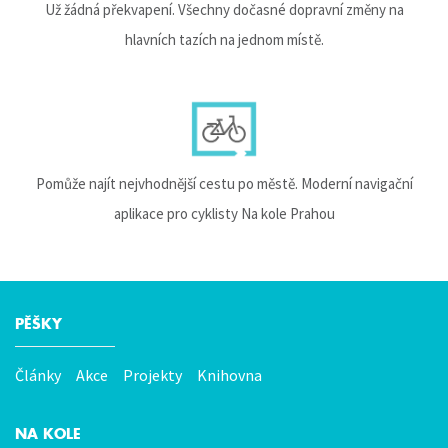
Už žádná překvapení. Všechny dočasné dopravní změny na
hlavních tazích na jednom místě.
Pomůže najít nejvhodnější cestu po městě. Moderní navigační
aplikace pro cyklisty Na kole Prahou
PĚŠKY
Hlavní
menu
Články
Akce
Projekty
Knihovna
NA KOLE