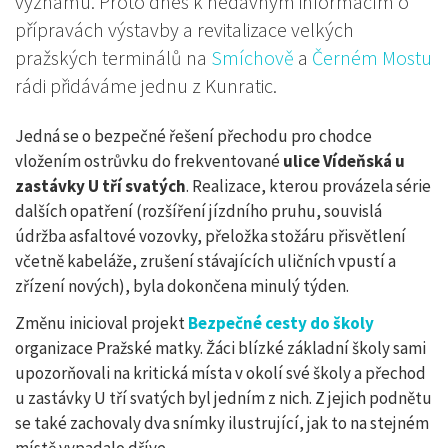
významu. Proto dnes k nedávným informacím o
přípravách výstavby a revitalizace velkých
pražských terminálů na
Smíchově
a
Černém Mostu
rádi přidáváme jednu z Kunratic.
Jedná se o bezpečné řešení přechodu pro chodce
vložením ostrůvku do frekventované
ulice Vídeňská u
zastávky U tří svatých
. Realizace, kterou provázela série
dalších opatření (rozšíření jízdního pruhu, souvislá
údržba asfaltové vozovky, přeložka stožáru přisvětlení
včetně kabeláže, zrušení stávajících uličních vpustí a
zřízení nových), byla dokončena minulý týden.
Změnu inicioval projekt
Bezpečné cesty do školy
organizace Pražské matky. Žáci blízké základní školy sami
upozorňovali na kritická místa v okolí své školy a přechod
u zastávky U tří svatých byl jedním z nich. Z jejich podnětu
se také zachovaly dva snímky ilustrující, jak to na stejném