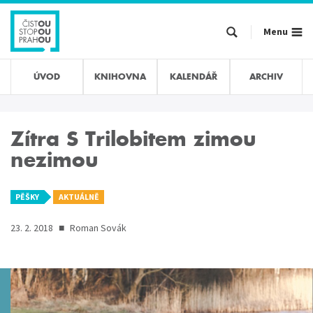
Přejít
k
Menu
hlavnímu
obsahu
ÚVOD
KNIHOVNA
KALENDÁŘ
ARCHIV
Zítra S Trilobitem zimou
nezimou
PĚŠKY
AKTUÁLNĚ
23. 2. 2018
■
Roman Sovák