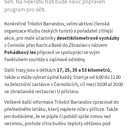
běh. Na nejkratší trati bude navíc přípraven
program pro děti.
Konkrétně Trilobit Barrandov, velmi aktivní členská
organizace Klubu českých turistů a pořadatel zítřejší
akce, pro malé účastníky
desetikilometrové vycházky
z Černošic přes Kazín a Baně do Zbraslavi s názvem
Pohádkový les
připravil ve spolupráci se svým
Fanklubem soutěže o zajímavé odměny.
Další trasy jsou o délkách
17, 25, 35 a 53 kilometrů,
takže si může vybrat úplně každý. Start je od 6.00 do 11.00
na železniční zastávce v Černošicích, cíl mezi 10.00 až 20.00
ve zbraslavské restauraci U přístavu.
Veškeré další informace Trilobit Barrandov zpracoval do
přehledného letáku, který najdete níže v příloze. Takže
jen dodáváme, že se půjde či poběží spíše zimou než
nezimou, protože zítra budou teploty většinou pod