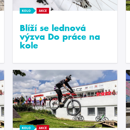
KOLO
AKCE
Blíží se lednová
výzva Do práce na
kole
KOLO
AKCE