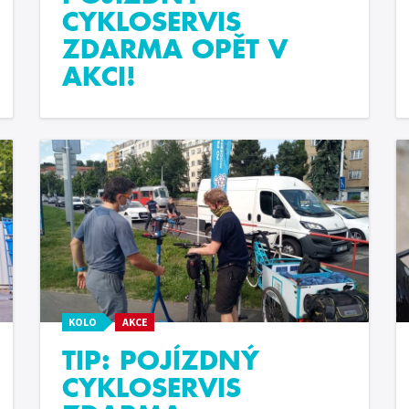
CYKLOSERVIS
ZDARMA OPĚT V
AKCI!
KOLO
AKCE
TIP: POJÍZDNÝ
CYKLOSERVIS