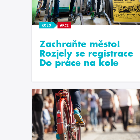
KOLO
AKCE
Zachraňte město!
Rozjely se registrace
Do práce na kole