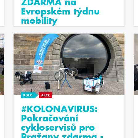
ZDARMA na
Evropském týdnu
mobility
KOLO
AKCE
#KOLONAVIRUS:
Pokračování
cykloservisů pro
Pražany zdarma -