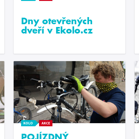
Dny otevřených
dveří v Ekolo.cz
KOLO
AKCE
POJÍZDNÝ