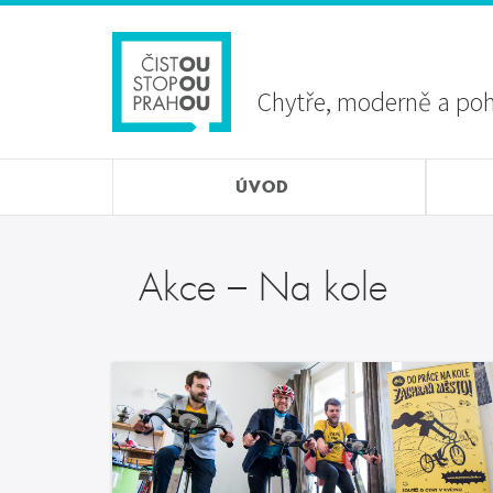
Přejít
Sekundární
k
menu
hlavnímu
obsahu
Chytře, moderně a po
ÚVOD
Akce – Na kole