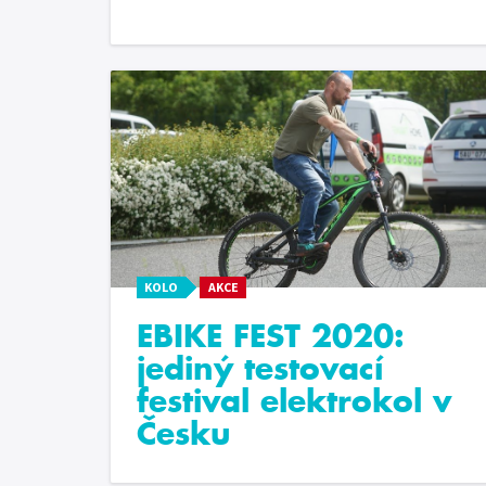
KOLO
AKCE
EBIKE FEST 2020:
jediný testovací
festival elektrokol v
Česku