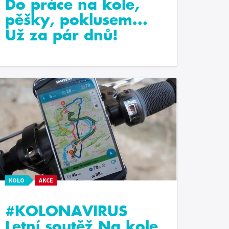
Do práce na kole,
pěšky, poklusem...
Už za pár dnů!
KOLO
AKCE
#KOLONAVIRUS
Letní soutěž Na kole