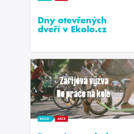
Dny otevřených
dveří v Ekolo.cz
KOLO
AKCE