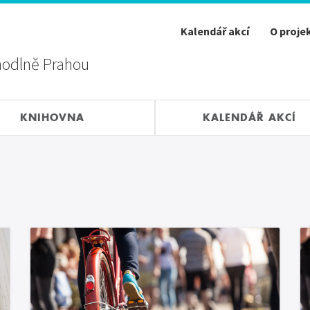
Kalendář akcí
O proje
hodlně Prahou
KNIHOVNA
KALENDÁŘ AKCÍ