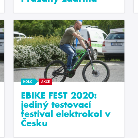
KOLO
AKCE
EBIKE FEST 2020:
jediný testovací
festival elektrokol v
Česku