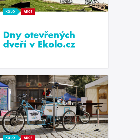
KOLO
AKCE
Dny otevřených
dveří v Ekolo.cz
KOLO
AKCE