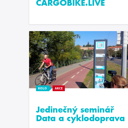
CARGOBIKE.LIVE
KOLO
AKCE
Jedinečný seminář
Data a cyklodoprava