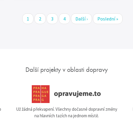
Stránka
1
Stránka
2
Stránka
3
Stránka
4
Následující
Další ›
Poslední
Poslední »
stránka
stránka
Další projekty v oblasti dopravy
b
Už žádná překvapení. Všechny dočasné dopravní změny
na hlavních tazích na jednom místě.