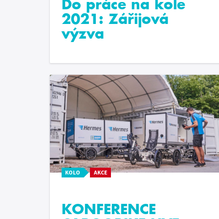
Do práce na kole
2021: Zářijová
výzva
KOLO
AKCE
KONFERENCE