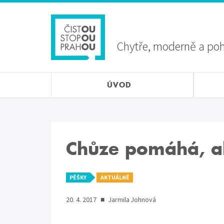
Přejít
Sekundární
k
menu
hlavnímu
obsahu
Chytře, moderně a po
ÚVOD
Chůze pomáhá, al
PĚŠKY
AKTUÁLNĚ
20. 4. 2017
■
Jarmila Johnová