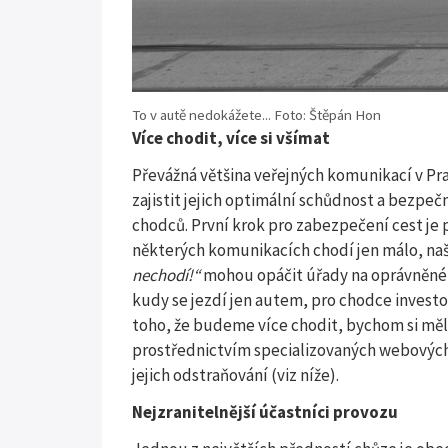
To v autě nedokážete... Foto: Štěpán Hon
Více chodit, více si všímat
Převážná většina veřejných komunikací v Pra
zajistit jejich optimální schůdnost a bezpečn
chodců. První krok pro zabezpečení cest je 
některých komunikacích chodí jen málo, na
nechodí!“
mohou opáčit úřady na oprávněné 
kudy se jezdí jen autem, pro chodce invest
toho, že budeme více chodit, bychom si měli
prostřednictvím specializovaných webových s
jejich odstraňování (viz níže).
Nejzranitelnější účastníci provozu