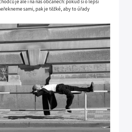
hodců je ale i na nás občanech: pokud si o lepší
eřekneme sami, pak je těžké, aby to úřady