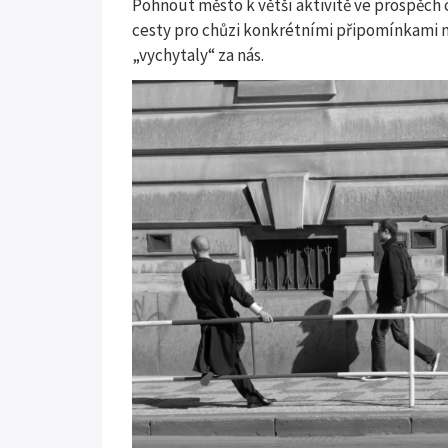
Pohnout město k větší aktivitě ve prospěch c
cesty pro chůzi konkrétními připomínkami n
„vychytaly“ za nás.