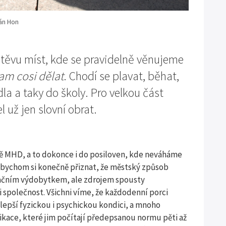
pán Hon
vštěvu míst, kde se pravidelně věnujeme
am cosi dělat
. Chodí se plavat, běhat,
adla a taky do školy. Pro velkou část
 už jen slovní obrat.
ě MHD, a to dokonce i do posiloven, kde neváháme
i bychom si konečně přiznat, že městský způsob
lizačním výdobytkem, ale zdrojem spousty
 i společnost. Všichni víme, že každodenní porci
 lepší fyzickou i psychickou kondici, a mnoho
kace, které jim počítají předepsanou normu pěti až