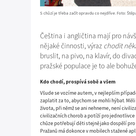
S chůzí je třeba začít opravdu co nejdříve. Foto: Ště
Čeština i angličtina mají pro ná
nějaké činnosti, výraz
chodit něk
bruslit, na pivo, na klavír, do div
pražské populace je to ale bohužel
Kdo chodí, prospívá sobě a všem
Všude se vozíme autem, v nejlepším případ
zaplatit za to, abychom se mohli hýbat. Měl
života, při němž se ani nehneme, není civi
civilizačních chorob a potíží pro jednotlivce
chůze potřebují děti stejně jako dospělí pro
Pražanů má dokonce v mobilech stažené apli