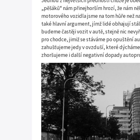
Jednou z největších předností chůze je obec
„pěšáků“ nám přinejhorším hrozí, že nám ně
motorového vozidla jsme na tom hůře než nahý 
také hlavní argument, jímž lidé obhajují stá
budeme častěji vozit v autě, stejně nic nev
pro chodce, jimiž se stáváme po opuštění auta
zahušťujeme jedy v ovzduší, které dýcháme j
zhoršujeme i další negativní dopady autopr