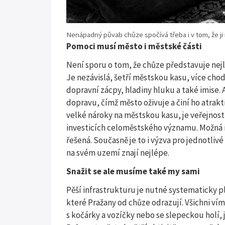
Nenápadný půvab chůze spočívá třeba i v tom, že ji
Pomoci musí město i městské části
Není sporu o tom, že chůze představuje nejle
Je nezávislá, šetří městskou kasu, více chodc
dopravní zácpy, hladiny hluku a také imise. A
dopravu, čímž město oživuje a činí ho atrak
velké nároky na městskou kasu, je veřejnos
investicích celoměstského významu. Možná i
řešená. Současně je to i výzva pro jednotli
na svém uzemí znají nejlépe.
Snažit se ale musíme také my sami
Pěší infrastrukturu je nutné systematicky p
které Pražany od chůze odrazují. Všichni vím
s kočárky a vozíčky nebo se slepeckou holí, j