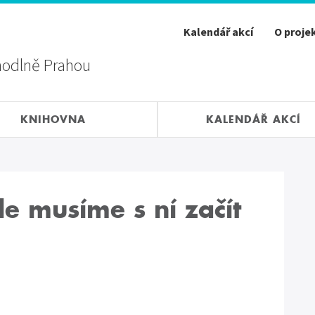
Kalendář akcí
O proje
hodlně Prahou
KNIHOVNA
KALENDÁŘ AKCÍ
e musíme s ní začít