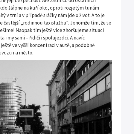
ně její bezpečnost. Ale zatímco od ostatních
kdo šlápne na kuří oko, oproti rozjetým tunám
v trní a v případě srážky nám jde o život. A to je
le častější „rodinnou taxislužbu“. Jenomže tím, že se
yřešíme! Naopak tím ještě více zhoršujeme situaci
 i my sami – řidiči i spolujezdci. A navíc
eště ve vyšší koncentraci v autě, a podobně
ovozu na město.