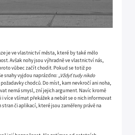
ze je ve vlastnictví města, které by také mělo
ost. Avšak nohy jsou výhradně ve vlastnictví nás,
proto vůbec začít chodit. Pokud se totiž po
še snahy vyjdou naprázdno:
„Vždyť tudy nikdo
požadavky chodců. Do míst, kam nevkročí ani noha,
ovat nemá smysl, zní jejich argument. Navíc kromě
 i více všímat překážek a nebát se o nich informovat
tran či aplikací, které jsou zaměřeny právě na