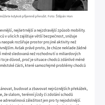
 můžete kdykoli příjemně přerušit. Foto: Štěpán Hon
vnější, nejšetrnější a nejzdravější způsob mobility.
ů v ulicích zajišťuje větší bezpečnost, snižuje
 naopak rozšiřuje prostor pro jiné aktivity než
tivnějším. Avšak právě proto, že chůze neklade žádné
tí méně sledovaná než rozhodnutí o miliardových
 to je důvod, proč je situace chodců zdánlivě méně
vé městské části, které samozřejmě problémy chodců
lánovat, budovat a zbavovat nejrůznějších překážek,
e, že slalom, terénní jízdy či zdolání schodů
e adrenalinová záležitost jen pro ty nejodolnější.