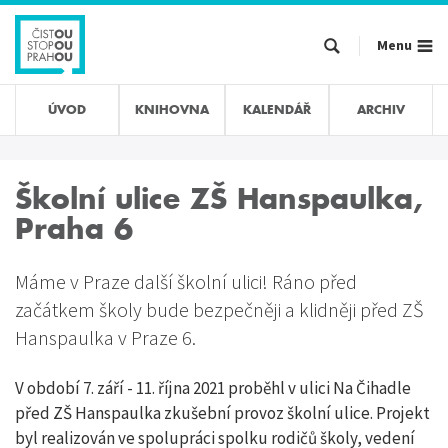
Přejít
k
Menu
hlavnímu
obsahu
ÚVOD
KNIHOVNA
KALENDÁŘ
ARCHIV
Školní ulice ZŠ Hanspaulka,
Praha 6
Máme v Praze další školní ulici! Ráno před
začátkem školy bude bezpečněji a klidněji před ZŠ
Hanspaulka v Praze 6.
V období 7. září - 11. října 2021 proběhl v ulici Na Čihadle
před ZŠ Hanspaulka zkušební provoz školní ulice. Projekt
byl realizován ve spolupráci spolku rodičů školy, vedení