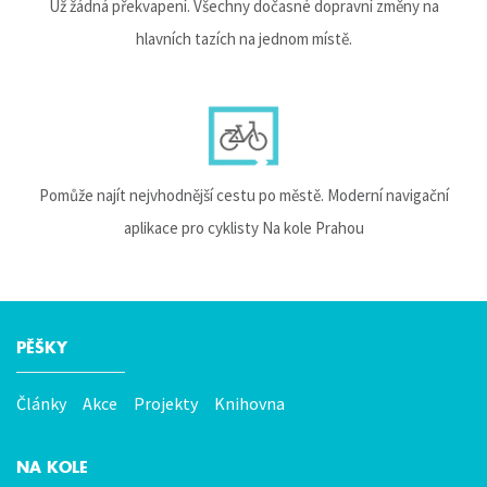
Už žádná překvapení. Všechny dočasné dopravní změny na
hlavních tazích na jednom místě.
Pomůže najít nejvhodnější cestu po městě. Moderní navigační
aplikace pro cyklisty Na kole Prahou
PĚŠKY
Hlavní
menu
Články
Akce
Projekty
Knihovna
NA KOLE