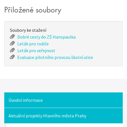
Přiložené soubory
Soubory ke stažení
Dobré cesty do ZŠ Hanspaulka
Leták pro rodiče
Leták pro veřejnost
Evaluace pilotního provozu školní ulice
Úvodní informace
Knihovna
Aktuální projekty Hlavního města Prahy