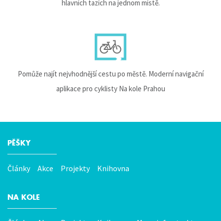
hlavních tazích na jednom místě.
Pomůže najít nejvhodnější cestu po městě. Moderní navigační
aplikace pro cyklisty Na kole Prahou
PĚŠKY
Hlavní
menu
Články
Akce
Projekty
Knihovna
NA KOLE