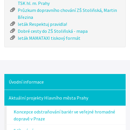
TSK hl. m. Prahy
Průzkum dopravního chování ZŠ Stoliňská, Martin
Březina
leták Respektuj pravidla!
Dobré cesty do ZŠ Stoliňská - mapa
leták MAMATAXI tiskový formát
Úvodní informace
Knihovna
Aktuální projekty Hlavního města Prahy
Koncepce odstraňování bariér ve veřejné hromadné
dopravě v Praze