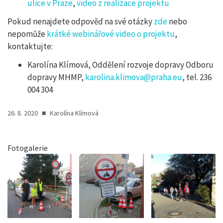
ulice v Praze
,
video z realizace projektu
Pokud nenajdete odpověď na své otázky
zde
nebo
nepomůže
krátké webinářové video o projektu
,
kontaktujte:
Karolína Klímová, Oddělení rozvoje dopravy Odboru
dopravy MHMP,
karolina.klimova@praha.eu
, tel. 236
004 304
26. 8. 2020
■
Karolína Klímová
Fotogalerie