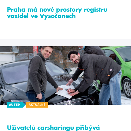
Praha má nové prostory registru
vozidel ve Vysočanech
AUTEM
AKTUÁLNĚ
Uživatelů carsharingu přibývá