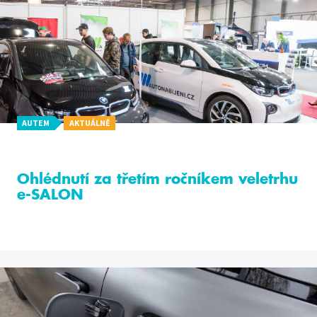
AUTEM
AKTUÁLNĚ
Ohlédnutí za třetím ročníkem veletrhu
e-SALON