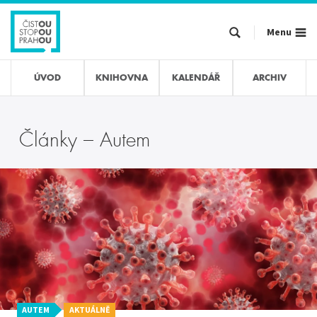
Přejít
k
Menu
hlavnímu
obsahu
ÚVOD
KNIHOVNA
KALENDÁŘ
ARCHIV
Články – Autem
AUTEM
AKTUÁLNĚ