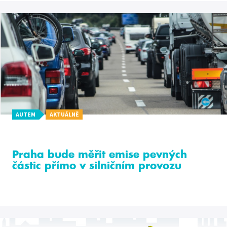
AUTEM
AKTUÁLNĚ
Praha bude měřit emise pevných
částic přímo v silničním provozu