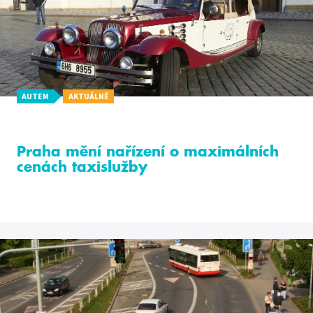
AUTEM
AKTUÁLNĚ
Praha mění nařízení o maximálních
cenách taxislužby