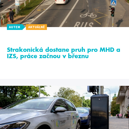
AUTEM
AKTUÁLNĚ
Strakonická dostane pruh pro MHD a
IZS, práce začnou v březnu