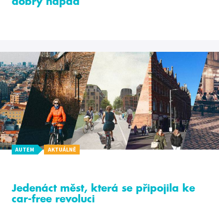
dobrý nápad
AUTEM
AKTUÁLNĚ
Jedenáct měst, která se připojila ke
car-free revoluci