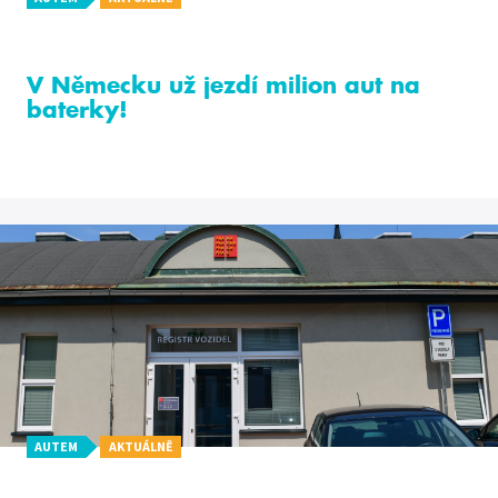
V Německu už jezdí milion aut na
baterky!
AUTEM
AKTUÁLNĚ