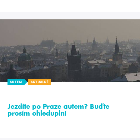
AUTEM
AKTUÁLNĚ
Jezdíte po Praze autem? Buďte
prosím ohleduplní