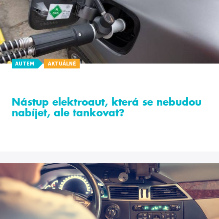
AUTEM
AKTUÁLNĚ
Nástup elektroaut, která se nebudou
nabíjet, ale tankovat?