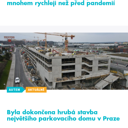
mnohem rychleji než před pandemií
AUTEM
AKTUÁLNĚ
Byla dokončena hrubá stavba
největšího parkovacího domu v Praze