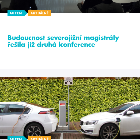
AUTEM
AKTUÁLNĚ
Budoucnost severojižní magistrály
řešila již druhá konference
AUTEM
AKTUÁLNĚ