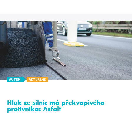
AUTEM
AKTUÁLNĚ
Hluk ze silnic má překvapivého
protivníka: Asfalt