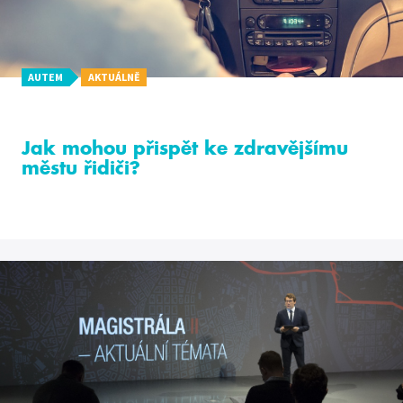
AUTEM
AKTUÁLNĚ
Jak mohou přispět ke zdravějšímu
městu řidiči?