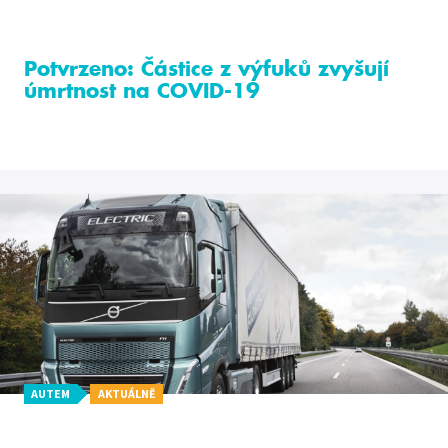
Potvrzeno: Částice z výfuků zvyšují
úmrtnost na COVID-19
AUTEM
AKTUÁLNĚ