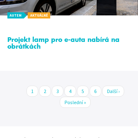
AUTEM
AKTUÁLNĚ
Projekt lamp pro e-auta nabírá na
obrátkách
Stránka
1
Stránka
2
Stránka
3
Stránka
4
Stránka
5
Stránka
6
Následující
Další ›
Pagination
stránka
Poslední
Poslední »
stránka