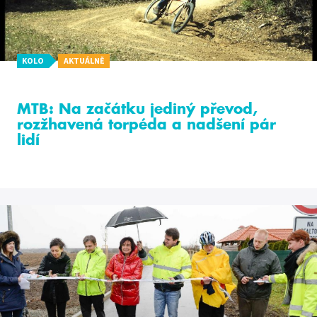
KOLO
AKTUÁLNĚ
MTB: Na začátku jediný převod,
rozžhavená torpéda a nadšení pár
lidí