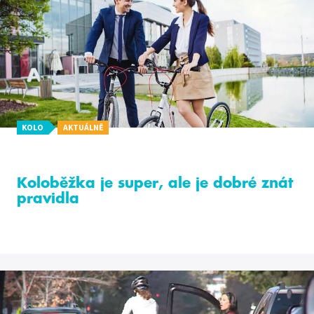
KOLO
AKTUÁLNĚ
Koloběžka je super, ale je dobré znát
pravidla