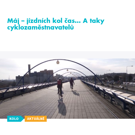
Máj – jízdních kol čas… A taky
cyklozaměstnavatelů
KOLO
AKTUÁLNĚ