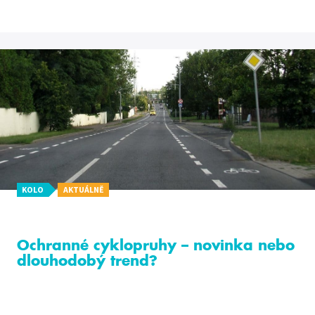
KOLO
AKTUÁLNĚ
Ochranné cyklopruhy – novinka nebo
dlouhodobý trend?