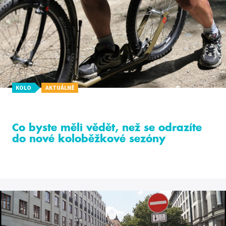
KOLO
AKTUÁLNĚ
Co byste měli vědět, než se odrazíte
do nové koloběžkové sezóny