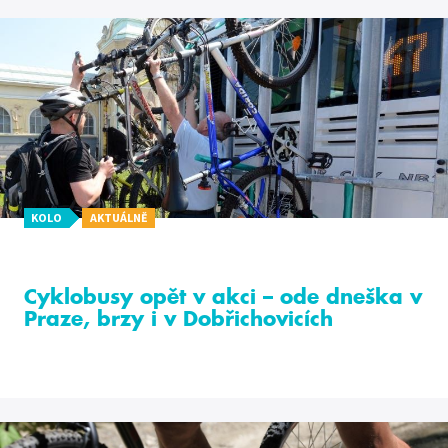
KOLO
AKTUÁLNĚ
Cyklobusy opět v akci – ode dneška v
Praze, brzy i v Dobřichovicích