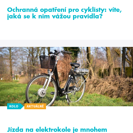
Ochranná opatření pro cyklisty: víte,
jaká se k nim vážou pravidla?
KOLO
AKTUÁLNĚ
Jízda na elektrokole je mnohem