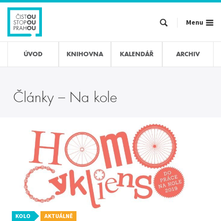
Přejít
k
Menu
hlavnímu
obsahu
ÚVOD
KNIHOVNA
KALENDÁŘ
ARCHIV
Články – Na kole
KOLO
AKTUÁLNĚ