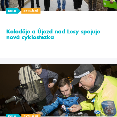
KOLO
AKTUÁLNĚ
Koloděje a Újezd nad Lesy spojuje
nová cyklostezka
KOLO
AKTUÁLNĚ