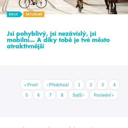
KOLO
AKTUÁLNĚ
Jsi pohyblivý, jsi nezávislý, jsi
mobilní… A díky tobě je tvé město
atraktivnější
First
« První
Předchozí
‹ Předchozí
Stránka
1
Stránka
2
Stránka
3
Stránk
4
Pagination
page
stránka
Stránka
5
Stránka
6
Stránka
7
Stránka
8
Následující
Další ›
Poslední
Poslední »
stránka
stránka