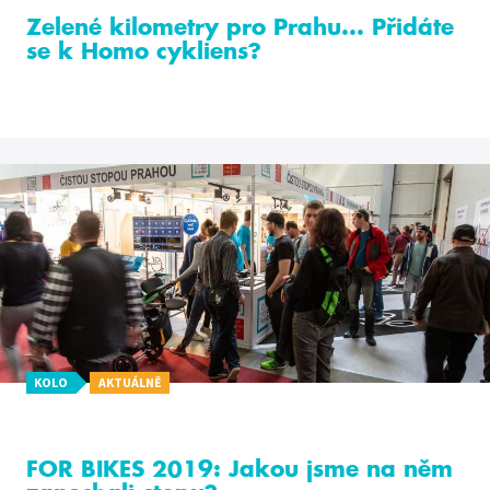
Zelené kilometry pro Prahu... Přidáte
se k Homo cykliens?
KOLO
AKTUÁLNĚ
FOR BIKES 2019: Jakou jsme na něm