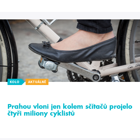
KOLO
AKTUÁLNĚ
Prahou vloni jen kolem sčítačů projelo
čtyři miliony cyklistů