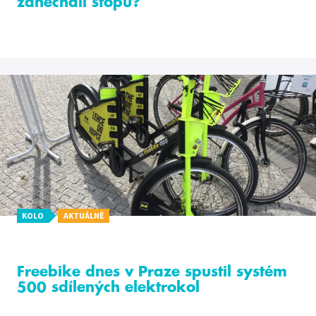
zanechali stopu?
KOLO
AKTUÁLNĚ
Freebike dnes v Praze spustil systém
500 sdílených elektrokol