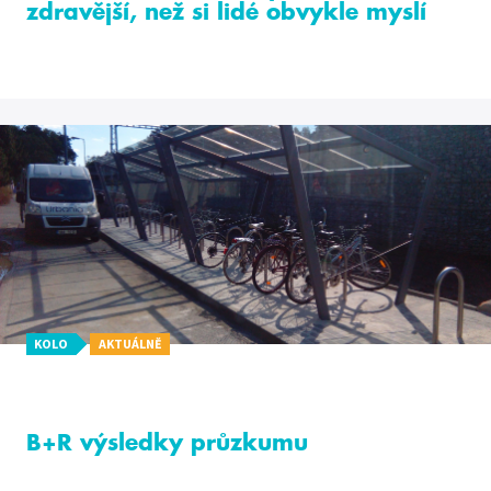
zdravější, než si lidé obvykle myslí
KOLO
AKTUÁLNĚ
B+R výsledky průzkumu